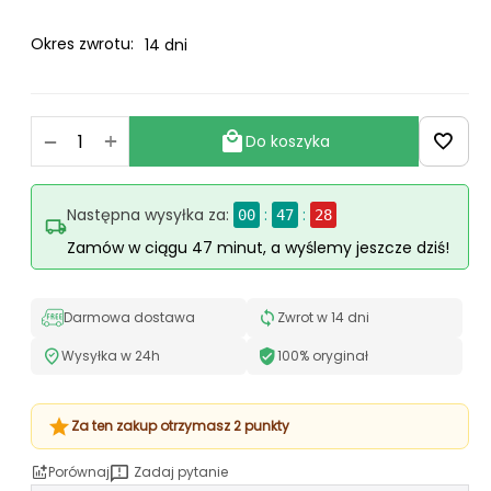
Okres zwrotu:
14 dni
+
−
Do koszyka
Następna wysyłka za:
:
:
00
47
27
Zamów w ciągu 47 minut, a wyślemy jeszcze dziś!
Darmowa dostawa
Zwrot w 14 dni
Wysyłka w 24h
100% oryginał
Za ten zakup otrzymasz 2 punkty
Porównaj
Zadaj pytanie