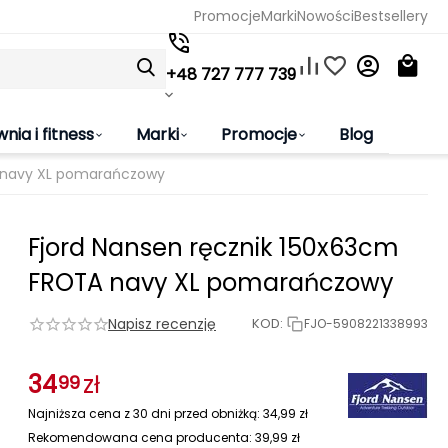
Promocje
Marki
Nowości
Bestsellery
+48 727 777 739
wnia i fitness
Marki
Promocje
Blog
A navy XL pomarańczowy
Fjord Nansen ręcznik 150x63cm
FROTA navy XL pomarańczowy
Napisz recenzję
KOD:
FJO-5908221338993
34
zł
99
Najniższa cena z 30 dni przed obniżką:
34,99
zł
Rekomendowana cena producenta:
39,99
zł