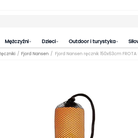
Mężczyźni
Dzieci
Outdoor i turystyka
Siło
/
/
Ręczniki
Fjord Nansen
Fjord Nansen ręcznik 150x63cm FROT