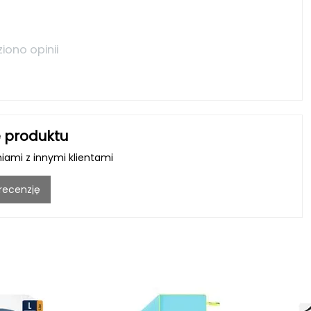
ziono opinii
 produktu
niami z innymi klientami
 recenzję