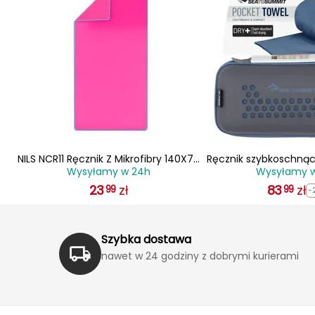
y z
NILS NCR11 Ręcznik Z Mikrofibry 140X70
Ręcznik szybkoschnąc
Wysyłamy w 24h
Wysyłamy 
R12
cm
Sea to Summit 
23
zł
83
zł
99
99
-
Szybka dostawa
nawet w 24 godziny z dobrymi kurierami