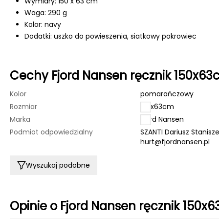
Wymiary: 150 x 63 cm
Waga: 290 g
Kolor: navy
Dodatki: uszko do powieszenia, siatkowy pokrowiec
Cechy Fjord Nansen ręcznik 150x6
Kolor
pomarańczowy
Rozmiar
150x63cm
Marka
Fjord Nansen
Podmiot odpowiedzialny
SZANTI Dariusz Stanisze
hurt@fjordnansen.pl
Wyszukaj podobne
Opinie o Fjord Nansen ręcznik 15