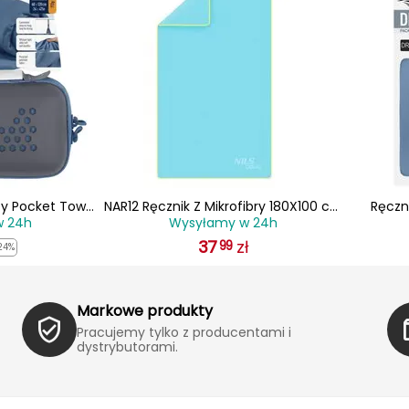
y Pocket Towel
NAR12 Ręcznik Z Mikrofibry 180X100 cm
Ręczn
w 24h
Wysyłamy w 24h
niebieski
NILS AQUA
SUMMIT
37
zł
99
24%
Markowe produkty
Pracujemy tylko z producentami i
dystrybutorami.