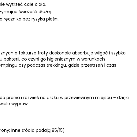
ie wytrzeć całe ciało.
zymując świeżość dłużej.
 ręcznika bez ryzyka pleśni.
znych o fakturze froty doskonale absorbuje wilgoć i szybko
u bakterii, co czyni go higienicznym w warunkach
kempingu czy podczas trekkingu, gdzie przestrzeń i czas
u do prania i rozwieś na uszku w przewiewnym miejscu – dzięki
wiele wypraw.
trony; inne źródła podają 85/15)