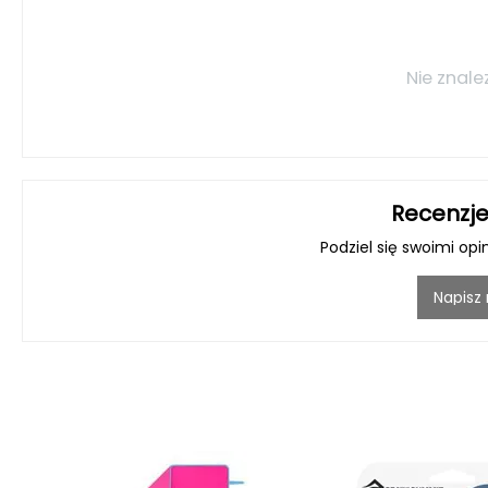
Nie znale
Recenzje
Podziel się swoimi opi
Napisz