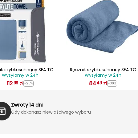
ik szybkoschnący SEA TO
Ręcznik szybkoschnący SEA TO
Wysyłamy w 24h
Wysyłamy w 24h
 Drylite Towel granatowy
SUMMIT Tek Towel granatowy
112
zł
84
zł
99
49
-25%
-30%
Zwroty 14 dni
Gdy dokonasz niewłaściwego wyboru