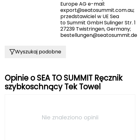
Europe AG e-mail:
FASHY
export@seatosummit.com.au
;
przedstawiciel w UE Sea
to Summit GmbH Sulinger Str. 1
Fjord Nansen
27239 Twistringen, Germany;
bestellungen@seatosummit.de
G
GIVOVA
Wyszukaj podobne
GSI Outdoors
Opinie o SEA TO SUMMIT Ręcznik
Gear Aid
szybkoschnący Tek Towel
Gerber
Giant Dragon
Nie znaleziono opinii
Gilmonte
Giro