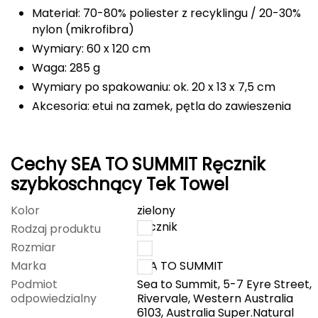
Materiał: 70-80% poliester z recyklingu / 20-30%
Deuter
nylon (mikrofibra)
Wymiary: 60 x 120 cm
Dolomite
Waga: 285 g
Wymiary po spakowaniu: ok. 20 x 13 x 7,5 cm
E
Akcesoria: etui na zamek, pętla do zawieszenia
EISBAR
ENERO
Cechy SEA TO SUMMIT Ręcznik
szybkoschnący Tek Towel
ENERO CAMP
Kolor
zielony
ENERO PRO
ręcznik
Rodzaj produktu
Rozmiar
S
Elmer by Swany
Marka
SEA TO SUMMIT
Extremities
Podmiot
Sea to Summit, 5-7 Eyre Street,
odpowiedzialny
Rivervale, Western Australia
6103, Australia Super.Natural
F