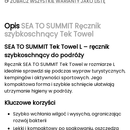
ZOBACZ WSZYSTKIE WARIANTY JAKO LISTĘ
Berghaus
Black Diamond
Opis
SEA TO SUMMIT Ręcznik
Blackburn
szybkoschnący Tek Towel
Bliz
SEA TO SUMMIT Tek Towel L – ręcznik
szybkoschnący do podróży
Bridgedale
Ręcznik SEA TO SUMMIT Tek Towel w rozmiarze L
idealnie sprawdzi się podczas wypraw turystycznych,
Buff
kempingów i aktywności sportowych. Jego
kompaktowa forma i szybkie schnięcie ułatwiają
C
utrzymanie higieny w podróży.
C.A.M.P.
Kluczowe korzyści
CAMELBAK
Szybko wchłania wilgoć i wysycha, ograniczając
rozwój bakterii
CAMPINGAZ
Lekki i kompaktowy po spakowaniu, oszczędza