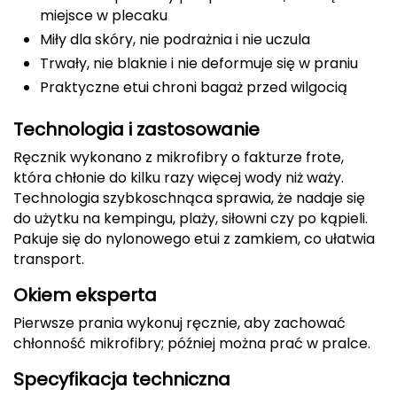
miejsce w plecaku
CMP
Miły dla skóry, nie podrażnia i nie uczula
Trwały, nie blaknie i nie deformuje się w praniu
Cassin
Praktyczne etui chroni bagaż przed wilgocią
Ciele Athletics
Technologia i zastosowanie
Climbing Technology
Ręcznik wykonano z mikrofibry o fakturze frote,
która chłonie do kilku razy więcej wody niż waży.
Coleman
Technologia szybkoschnąca sprawia, że nadaje się
do użytku na kempingu, plaży, siłowni czy po kąpieli.
Columbia
Pakuje się do nylonowego etui z zamkiem, co ułatwia
transport.
Comodo
Okiem eksperta
D
Pierwsze prania wykonuj ręcznie, aby zachować
chłonność mikrofibry; później można prać w pralce.
DUNLOP
Specyfikacja techniczna
Darn Tough