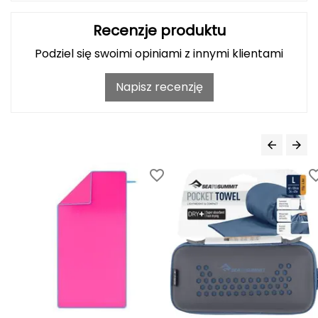
Grand Trunk
Recenzje produktu
Podziel się swoimi opiniami z innymi klientami
Granger's
Napisz recenzję
Gregory
Grivel
Gumbies
H
HAGLÖFS
HMS
HMS PREMIUM