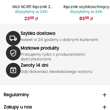
Haago
NILS NCR11 Ręcznik Z
Ręcznik szybkoschnący
Wysyłamy w 24h
Wysyłamy w 24h
Hanwag
by
Mikrofibry 140X70 cm
Pocket Towel Sea to
23
zł
83
zł
99
99
12
Summit niebieski
Hoka
Szybka dostawa
Hydrapak
nawet w 24 godziny z dobrymi kurierami
Hydro Flask
Markowe produkty
Pracujemy tylko z producentami i
I
dystrybutorami.
Zwroty 14 dni
IGLOO
Gdy dokonasz niewłaściwego wyboru
INNY
Icebreaker
Regulaminy
Icestorm
Zakupy u nas