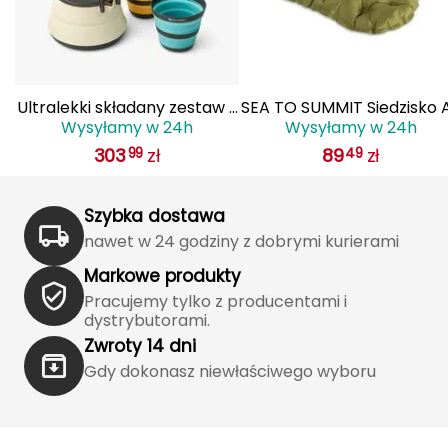
Haago
Hanwag
Hoka
 z
Ultralekki składany zestaw z
SEA TO SUMMIT Siedzisko A
Wysyłamy w 24h
Wysyłamy w 24h
T
czajnikiem SEA TO SUMMIT
Seat
Hydrapak
303
zł
89
zł
99
49
Frontier UL dla 2 osób/3
elementy
Hydro Flask
Szybka dostawa
I
nawet w 24 godziny z dobrymi kurierami
IGLOO
Markowe produkty
Pracujemy tylko z producentami i
INNY
dystrybutorami.
Zwroty 14 dni
Icebreaker
Gdy dokonasz niewłaściwego wyboru
Icestorm