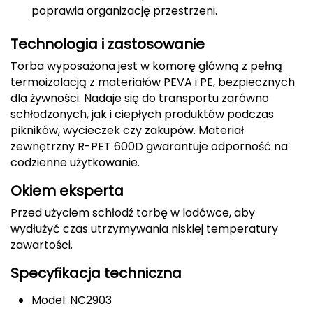
poprawia organizację przestrzeni.
CMP
Technologia i zastosowanie
Cassin
Torba wyposażona jest w komorę główną z pełną
termoizolacją z materiałów PEVA i PE, bezpiecznych
Ciele Athletics
dla żywności. Nadaje się do transportu zarówno
schłodzonych, jak i ciepłych produktów podczas
Climbing Technology
pikników, wycieczek czy zakupów. Materiał
zewnętrzny R-PET 600D gwarantuje odporność na
Coleman
codzienne użytkowanie.
Columbia
Okiem eksperta
Przed użyciem schłodź torbę w lodówce, aby
Comodo
wydłużyć czas utrzymywania niskiej temperatury
zawartości.
D
Specyfikacja techniczna
DUNLOP
Model: NC2903
Darn Tough