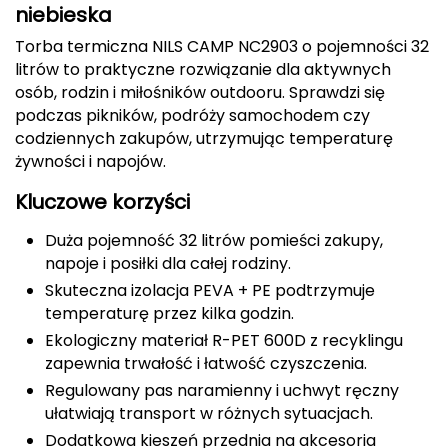
niebieska
Berghaus
Torba termiczna NILS CAMP NC2903 o pojemności 32
Black Diamond
litrów to praktyczne rozwiązanie dla aktywnych
osób, rodzin i miłośników outdooru. Sprawdzi się
Blackburn
podczas pikników, podróży samochodem czy
codziennych zakupów, utrzymując temperaturę
Bliz
żywności i napojów.
Kluczowe korzyści
Bridgedale
Duża pojemność 32 litrów pomieści zakupy,
Buff
napoje i posiłki dla całej rodziny.
Skuteczna izolacja PEVA + PE podtrzymuje
C
temperaturę przez kilka godzin.
C.A.M.P.
Ekologiczny materiał R-PET 600D z recyklingu
zapewnia trwałość i łatwość czyszczenia.
CAMELBAK
Regulowany pas naramienny i uchwyt ręczny
ułatwiają transport w różnych sytuacjach.
CAMPINGAZ
Dodatkowa kieszeń przednia na akcesoria