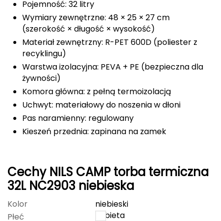
Pojemność: 32 litry
Deuter
Wymiary zewnętrzne: 48 × 25 × 27 cm
(szerokość × długość × wysokość)
Dolomite
Materiał zewnętrzny: R-PET 600D (poliester z
recyklingu)
E
Warstwa izolacyjna: PEVA + PE (bezpieczna dla
żywności)
EISBAR
Komora główna: z pełną termoizolacją
ENERO
Uchwyt: materiałowy do noszenia w dłoni
Pas naramienny: regulowany
ENERO CAMP
Kieszeń przednia: zapinana na zamek
ENERO PRO
Cechy NILS CAMP torba termiczna
Elmer by Swany
32L NC2903 niebieska
Extremities
Kolor
niebieski
kobieta
Płeć
F