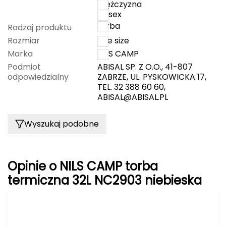
mężczyzna
unisex
FASHY
torba
Rodzaj produktu
Fjord Nansen
Rozmiar
one size
Marka
NILS CAMP
G
Podmiot
ABISAL SP. Z O.O., 41-807
odpowiedzialny
ZABRZE, UL. PYSKOWICKA 17,
GIVOVA
TEL. 32 388 60 60,
ABISAL@ABISAL.PL
GSI Outdoors
Wyszukaj podobne
Gear Aid
Gerber
Opinie o NILS CAMP torba
Giant Dragon
termiczna 32L NC2903 niebieska
Gilmonte
Giro