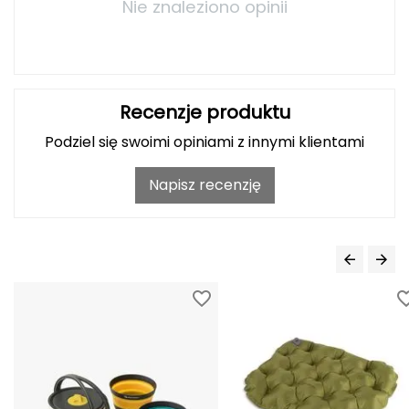
Nie znaleziono opinii
Grand Trunk
Granger's
Recenzje produktu
Gregory
Podziel się swoimi opiniami z innymi klientami
Grivel
Napisz recenzję
Gumbies
H
HAGLÖFS
HMS
HMS PREMIUM