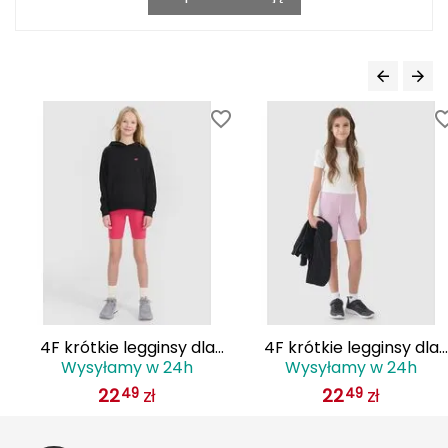
Haago
Hanwag
Hoka
Hydrapak
Hydro Flask
I
IGLOO
INNY
4F krótkie legginsy dla
4F krótkie legginsy dla
Icebreaker
Wysyłamy w 24h
Wysyłamy w 24h
e
dziewczynki
dziewczynki
22
zł
22
zł
49
49
4FJWSS25TSTIF014
4FJWSS25TSTIF014
Icestorm
jasnoróżowe
jasnoróżowe