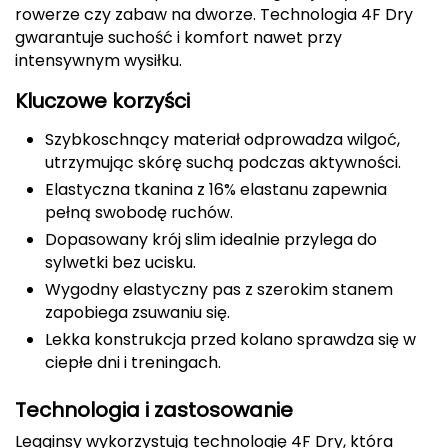
rowerze czy zabaw na dworze. Technologia 4F Dry
CMP
gwarantuje suchość i komfort nawet przy
intensywnym wysiłku.
Cassin
Kluczowe korzyści
Ciele Athletics
Szybkoschnący materiał odprowadza wilgoć,
utrzymując skórę suchą podczas aktywności.
Climbing Technology
Elastyczna tkanina z 16% elastanu zapewnia
pełną swobodę ruchów.
Coleman
Dopasowany krój slim idealnie przylega do
Columbia
sylwetki bez ucisku.
Wygodny elastyczny pas z szerokim stanem
Comodo
zapobiega zsuwaniu się.
Lekka konstrukcja przed kolano sprawdza się w
D
ciepłe dni i treningach.
DUNLOP
Technologia i zastosowanie
Darn Tough
Legginsy wykorzystują technologię 4F Dry, która