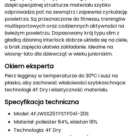
dzięki specjalnej strukturze materiału szybko
Deuter
odprowadza pot na zewnątrz i zapewnia cyrkulację
powietrza. Są przeznaczone do fitnessu, treningów
Dolomite
multisportowych oraz codziennych aktywności na
świeżym powietrzu. Dopasowany krój typu slim z
E
gładką dzianiną interlock dobrze układa się na ciele,
a brak zapięcia ułatwia zakładanie. Idealne na
EISBAR
wiosnę-lato dla dziewcząt w wieku juniorskim.
ENERO
Okiem eksperta
Pierz legginsy w temperaturze do 30°C i susz na
ENERO CAMP
płasko, aby zachować właściwości szybkoschnące
technologii 4F Dry i elastyczność materiału.
ENERO PRO
Specyfikacja techniczna
Elmer by Swany
Model: 4FJWSS25TFSTF041-20S
Extremities
Materiał: poliester 84%, elastan 16%
Technologia: 4F Dry
F