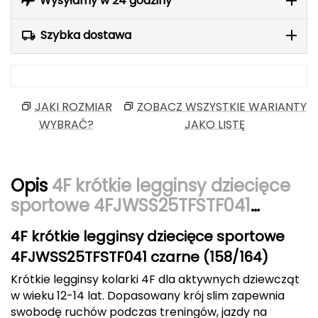
Wysyłamy w 24 godziny
Berghaus
Szybka dostawa
Black Diamond
Blackburn
JAKI ROZMIAR
ZOBACZ WSZYSTKIE WARIANTY
Bliz
WYBRAĆ?
JAKO LISTĘ
Bridgedale
Buff
Opis
4F krótkie legginsy dziecięce
sportowe 4FJWSS25TFSTF041
C
czarne
4F krótkie legginsy dziecięce sportowe
C.A.M.P.
4FJWSS25TFSTF041 czarne (158/164)
CAMELBAK
Krótkie legginsy kolarki 4F dla aktywnych dziewcząt
w wieku 12-14 lat. Dopasowany krój slim zapewnia
CAMPINGAZ
swobodę ruchów podczas treningów, jazdy na