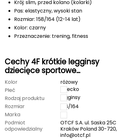
Krój: slim, przed kolano (kolarki)
FASHY
Pas: elastyczny, wysoki stan
Rozmiar: 158/164 (12-14 lat)
Fjord Nansen
Kolor: czarny
Przeznaczenie: trening, fitness
G
GIVOVA
Cechy 4F krótkie legginsy
GSI Outdoors
dziecięce sportowe
4FJWSS25TFSTF041 czarne
Gear Aid
Kolor
różowy
dziecko
Płeć
Gerber
legginsy
Rodzaj produktu
Rozmiar
158/164
Giant Dragon
Marka
4F
Podmiot
OTCF S.A. ul. Saska 25C
Gilmonte
odpowiedzialny
Kraków Poland 30-720,
info@otcf.pl
Giro