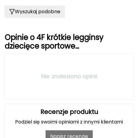
Wyszukaj podobne
Grand Trunk
Granger's
Opinie o 4F krótkie legginsy
Gregory
dziecięce sportowe
4FJWSS25TFSTF041 czarne
Grivel
Gumbies
Nie znaleziono opinii
H
HAGLÖFS
HMS
Recenzje produktu
Podziel się swoimi opiniami z innymi klientami
HMS PREMIUM
Napisz recenzję