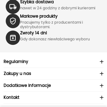
Szybka dostawa
J
nawet w 24 godziny z dobrymi kurierami
JOMA
Markowe produkty
Jetboil
Pracujemy tylko z producentami i
dystrybutorami.
Zwroty 14 dni
Julbo
Gdy dokonasz niewłaściwego wyboru
K
K2
Regulaminy
KILLTEC
Zakupy u nas
KONG
Dodatkowe informacje
Kari Traa
Karpos
Kontakt