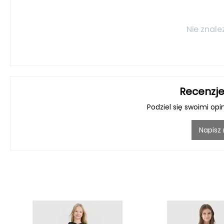
Nie znale
Recenzje
Podziel się swoimi opi
Napisz