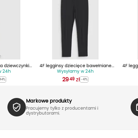
la dziewczynki
4F legginsy dziecięce bawełniane
4F legg
w 24h
Wysyłamy w 24h
jasnoróżowe
4FJWMM00TTIGF220 czarne
4FJWM
29
zł
49
44%
-41%
Markowe produkty
Pracujemy tylko z producentami i
dystrybutorami.