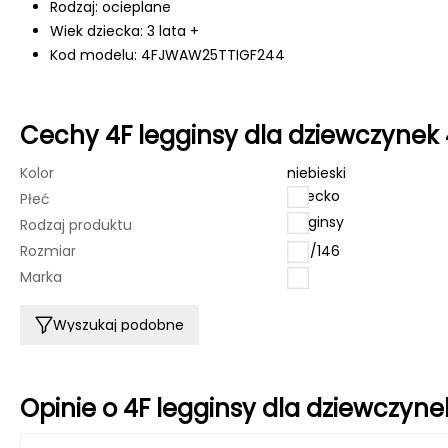
Rodzaj: ocieplane
Wiek dziecka: 3 lata +
Kod modelu: 4FJWAW25TTIGF244
Cechy 4F legginsy dla dziewczynek
Kolor
niebieski
dziecko
Płeć
legginsy
Rodzaj produktu
Rozmiar
140/146
Marka
4F
Wyszukaj podobne
Opinie o 4F legginsy dla dziewczyn