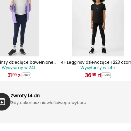
insy dziecięce bawełniane
4F Legginsy dziewczęce F223 czar
Wysyłamy w 24h
Wysyłamy w 24h
M00TTIGF220 granatowe
31
zł
36
zł
99
99
-36%
-59%
Zwroty 14 dni
Gdy dokonasz niewłaściwego wyboru