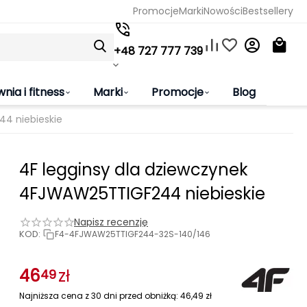
Promocje
Marki
Nowości
Bestsellery
+48 727 777 739
wnia i fitness
Marki
Promocje
Blog
44 niebieskie
4F legginsy dla dziewczynek
4FJWAW25TTIGF244 niebieskie
Napisz recenzję
KOD:
F4-4FJWAW25TTIGF244-32S-140/146
46
zł
49
Najniższa cena z 30 dni przed obniżką:
46,49
zł