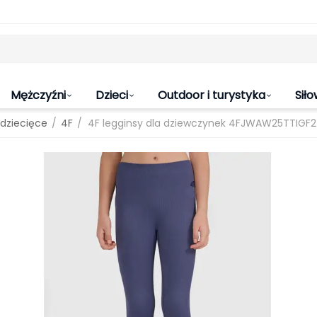
Mężczyźni
Dzieci
Outdoor i turystyka
Siło
/
/
 dziecięce
4F
4F legginsy dla dziewczynek 4FJWAW25TTIGF2