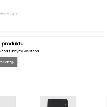
ziono opinii
 produktu
niami z innymi klientami
 recenzję