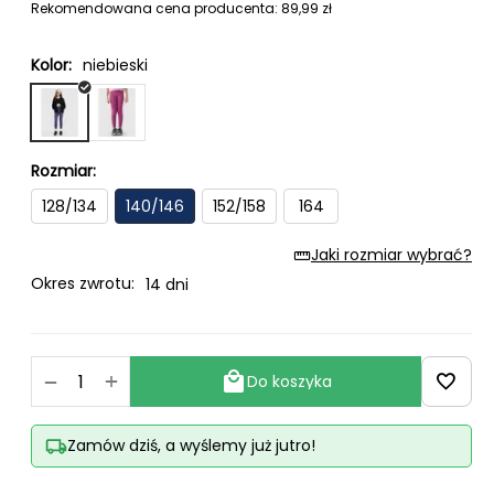
Rekomendowana cena producenta:
89,99
zł
Kolor:
niebieski
Rozmiar:
128/134
140/146
152/158
164
Jaki rozmiar wybrać?
Okres zwrotu:
14 dni
+
−
Do koszyka
Zamów dziś, a wyślemy już jutro!