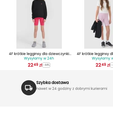
4F krótkie legginsy dla dziewczynki
4F krótkie legginsy d
Wysyłamy w 24h
Wysyłamy 
4FJWSS25TSTIF014 jasnoróżowe
4FJWSS25TSTIF014 
22
zł
22
zł
49
49
-44%
-
Szybka dostawa
nawet w 24 godziny z dobrymi kurierami