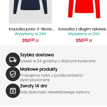
FASHY
Fjord Nansen
Koszulka junior X-Bionic
Koszulka z długim rękaw
G
Wysyłamy w 24h
Wysyłamy w 24h
INVENT 4.0 SHIRT LG SL JR
junior X-Bionic INVENT 4.
GIVOVA
350
zł
350
zł
00
00
MARINE/X BLACK czarna
czerwona
GSI Outdoors
Szybka dostawa
Gear Aid
nawet w 24 godziny z dobrymi kurierami
Markowe produkty
Gerber
Pracujemy tylko z producentami i
dystrybutorami.
Giant Dragon
Zwroty 14 dni
Gdy dokonasz niewłaściwego wyboru
Gilmonte
Giro