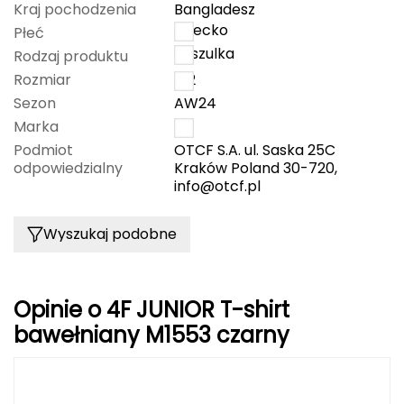
Kraj pochodzenia
Bangladesz
CMP
dziecko
Płeć
koszulka
Rodzaj produktu
Cassin
Rozmiar
152
Sezon
AW24
Ciele Athletics
Marka
4F
Podmiot
OTCF S.A. ul. Saska 25C
Climbing Technology
odpowiedzialny
Kraków Poland 30-720,
info@otcf.pl
Coleman
Wyszukaj podobne
Columbia
Comodo
Opinie o 4F JUNIOR T-shirt
D
bawełniany M1553 czarny
DUNLOP
Darn Tough