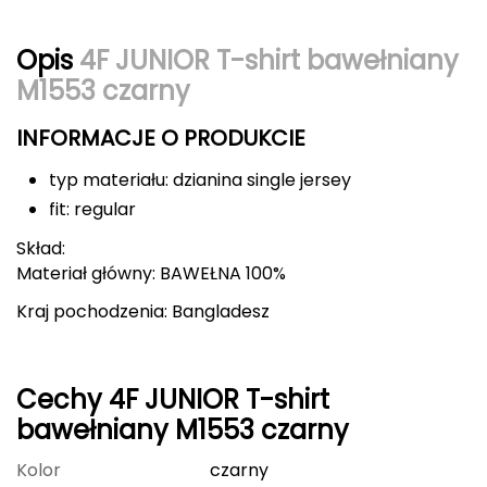
Berghaus
Opis
4F JUNIOR T-shirt bawełniany
Black Diamond
M1553 czarny
Blackburn
INFORMACJE O PRODUKCIE
Bliz
typ materiału: dzianina single jersey
fit: regular
Bridgedale
Skład:
Materiał główny: BAWEŁNA 100%
Buff
Kraj pochodzenia: Bangladesz
C
C.A.M.P.
Cechy 4F JUNIOR T-shirt
CAMELBAK
bawełniany M1553 czarny
CAMPINGAZ
Kolor
czarny