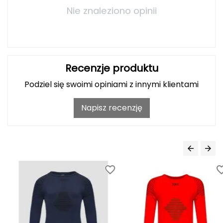
Nie znaleziono opinii
Deuter
Dolomite
E
Recenzje produktu
EISBAR
Podziel się swoimi opiniami z innymi klientami
ENERO
Napisz recenzję
ENERO CAMP
ENERO PRO
Elmer by Swany
Extremities
F