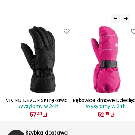
FASHY
Fjord Nansen
G
GIVOVA
GSI Outdoors
Gear Aid
Gerber
VIKING DEVON SKI rękawice
Rękawice Zimowe Dziecię
Giant Dragon
Wysyłamy w 24h
Wysyłamy w 24h
zimowe męskie narciarskie
VIKING Olli Pro Kids różow
57
zł
52
zł
49
99
110/22/6014 czarne
Gilmonte
Szybka dostawa
Giro