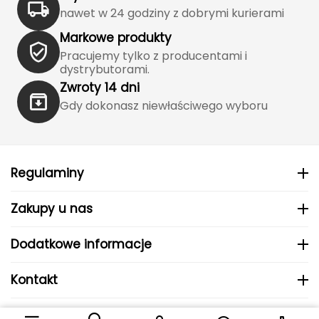
nawet w 24 godziny z dobrymi kurierami
Grand Trunk
Markowe produkty
Pracujemy tylko z producentami i
Granger's
dystrybutorami.
Zwroty 14 dni
Gregory
Gdy dokonasz niewłaściwego wyboru
Grivel
Gumbies
Regulaminy
H
Zakupy u nas
HAGLÖFS
Dodatkowe informacje
HMS
Kontakt
HMS PREMIUM
© 2024 MHS Sp. z o.o..