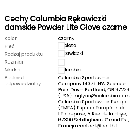
CMP
Cechy Columbia Rękawiczki
Cassin
damskie Powder Lite Glove czarne
Ciele Athletics
Kolor
czarny
kobieta
Płeć
Climbing Technology
rękawiczki
Rodzaj produktu
Rozmiar
L
Coleman
Marka
Columbia
Podmiot
Columbia Sportswear
Columbia
odpowiedzialny
Company 14375 NW Science
Park Drive, Portland, OR 97229
Comodo
(USA)
mglynn@columbia.com
Columbia Sportswear Europe
D
(EMEA) Espace Européen de
l’Entreprise, 5 Rue de la Haye,
DUNLOP
67300 Schiltigheim, Grand Est,
Francja
contact@north.fr
Darn Tough