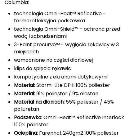
Columbia:
Berghaus
technologia Omni-Heat™ Reflective -
Black Diamond
termorefleksyjna podszewka
technologia Omni-Shield™ - ochrona przed
Blackburn
wodą i zabrudzeniami
3-Point precurve™ - wygięcie rękawicy w 3
Bliz
miejscach
wzmocnione na części dłoniowej
Bridgedale
klips do spięcia rękawic
kompatybilne z ekranami dotykowymi
Buff
Materiał:
Storm-Lite DP II 100% poliester
C
Materiał:
91% poliester / 9% elastan
Materiał na dłoniach:
55% poliester / 45%
C.A.M.P.
poliuretan
Podszewka:
Omni-Heat™ Reflective Interlock
CAMELBAK
100% poliester
CAMPINGAZ
Ocieplina:
Farenhot 240gm2 100% poliester