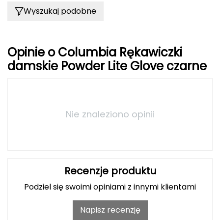
Wyszukaj podobne
Deuter
Dolomite
Opinie o Columbia Rękawiczki
E
damskie Powder Lite Glove czarne
EISBAR
ENERO
Nie znaleziono opinii
ENERO CAMP
ENERO PRO
Recenzje produktu
Elmer by Swany
Podziel się swoimi opiniami z innymi klientami
Extremities
Napisz recenzję
F