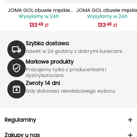
Haago
JOMA GOL obuwie męskie
JOMA GOL obuwie męski
Hanwag
Wysyłamy w 24h
Wysyłamy w 24h
do piłki nożnej lanki
do piłki nożnej lanki
133
zł
133
zł
49
49
GOLS2501AG czarne
GOLS2509AG żółte
Hoka
Szybka dostawa
Hydrapak
nawet w 24 godziny z dobrymi kurierami
Hydro Flask
Markowe produkty
Pracujemy tylko z producentami i
I
dystrybutorami.
IGLOO
Zwroty 14 dni
Gdy dokonasz niewłaściwego wyboru
INNY
Icebreaker
Regulaminy
Icestorm
Zakupy u nas