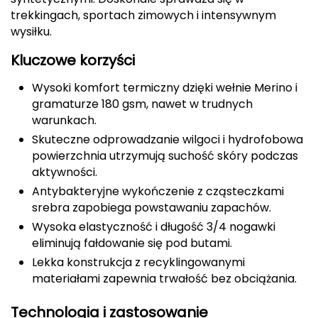
trekkingach, sportach zimowych i intensywnym
CMP
wysiłku.
Cassin
Kluczowe korzyści
Ciele Athletics
Wysoki komfort termiczny dzięki wełnie Merino i
gramaturze 180 gsm, nawet w trudnych
Climbing Technology
warunkach.
Skuteczne odprowadzanie wilgoci i hydrofobowa
Coleman
powierzchnia utrzymują suchość skóry podczas
aktywności.
Columbia
Antybakteryjne wykończenie z cząsteczkami
srebra zapobiega powstawaniu zapachów.
Comodo
Wysoka elastyczność i długość 3/4 nogawki
eliminują fałdowanie się pod butami.
D
Lekka konstrukcja z recyklingowanymi
DUNLOP
materiałami zapewnia trwałość bez obciążania.
Darn Tough
Technologia i zastosowanie