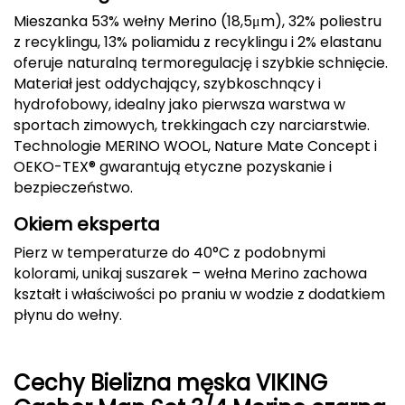
Mieszanka 53% wełny Merino (18,5μm), 32% poliestru
Deuter
z recyklingu, 13% poliamidu z recyklingu i 2% elastanu
oferuje naturalną termoregulację i szybkie schnięcie.
Dolomite
Materiał jest oddychający, szybkoschnący i
hydrofobowy, idealny jako pierwsza warstwa w
E
sportach zimowych, trekkingach czy narciarstwie.
Technologie MERINO WOOL, Nature Mate Concept i
EISBAR
OEKO-TEX® gwarantują etyczne pozyskanie i
bezpieczeństwo.
ENERO
Okiem eksperta
ENERO CAMP
Pierz w temperaturze do 40°C z podobnymi
kolorami, unikaj suszarek – wełna Merino zachowa
ENERO PRO
kształt i właściwości po praniu w wodzie z dodatkiem
płynu do wełny.
Elmer by Swany
Extremities
Cechy Bielizna męska VIKING
F