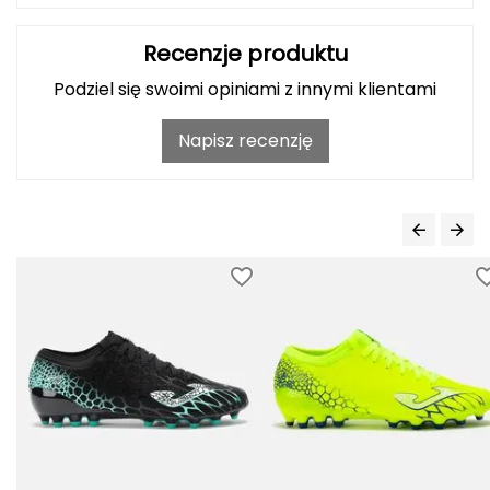
Grand Trunk
Recenzje produktu
Podziel się swoimi opiniami z innymi klientami
Granger's
Napisz recenzję
Gregory
Grivel
Gumbies
H
HAGLÖFS
HMS
HMS PREMIUM