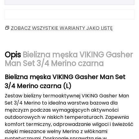
Berghaus
Black Diamond
ZOBACZ WSZYSTKIE WARIANTY JAKO LISTĘ
Blackburn
Bliz
Opis
Bielizna męska VIKING Gasher
Man Set 3/4 Merino czarna
Bridgedale
Bielizna męska VIKING Gasher Man Set
Buff
3/4 Merino czarna (L)
C
Zestaw bielizny termoaktywnej VIKING Gasher Man
Set 3/4 Merino to idealna warstwa bazowa dla
C.A.M.P.
mężczyzn podczas wymagających aktywności
outdoorowych w niskich temperaturach. Zapewnia
CAMELBAK
komfort termiczny, odprowadzanie wilgoci i świeżość
dzięki mieszance wełny Merino z włóknami
CAMPINGAZ
syntetycznymi. Doskonale sprawdza się w