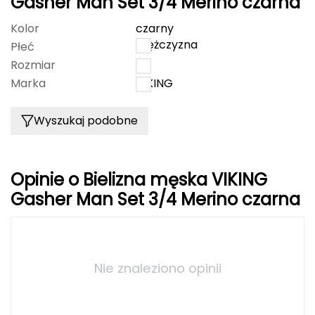
Gasher Man Set 3/4 Merino czarna
FASHY
Kolor
czarny
mężczyzna
Płeć
Fjord Nansen
Rozmiar
L
Marka
VIKING
G
GIVOVA
Wyszukaj podobne
GSI Outdoors
Opinie o Bielizna męska VIKING
Gear Aid
Gasher Man Set 3/4 Merino czarna
Gerber
Giant Dragon
Nie znaleziono opinii
Gilmonte
Giro