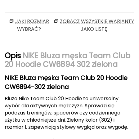
Berghaus
Black Diamond
JAKI ROZMIAR
ZOBACZ WSZYSTKIE WARIANTY
WYBRAĆ?
JAKO LISTĘ
Blackburn
Bliz
Opis
NIKE Bluza męska Team Club
20 Hoodie CW6894 302 zielona
Bridgedale
NIKE Bluza męska Team Club 20 Hoodie
Buff
CW6894-302 zielona
C
Bluza Nike Team Club 20 Hoodie to uniwersalny
C.A.M.P.
wybór dla aktywnych mężczyzn. Sprawdzi się
podczas treningów, spacerów czy codziennego
CAMELBAK
użytku w chłodniejsze dni. Zielony kolor (302) i
rozmiar L zapewniają stylowy wygląd oraz wygodę.
CAMPINGAZ