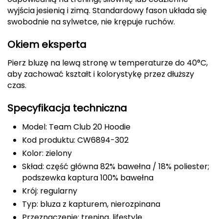
wyjścia jesienią i zimą. Standardowy fason układa się
Deuter
swobodnie na sylwetce, nie krępuje ruchów.
Dolomite
Okiem eksperta
E
Pierz bluzę na lewą stronę w temperaturze do 40°C,
aby zachować kształt i kolorystykę przez dłuższy
EISBAR
czas.
ENERO
Specyfikacja techniczna
ENERO CAMP
Model: Team Club 20 Hoodie
Kod produktu: CW6894-302
ENERO PRO
Kolor: zielony
Skład: część główna 82% bawełna / 18% poliester;
Elmer by Swany
podszewka kaptura 100% bawełna
Krój: regularny
Extremities
Typ: bluza z kapturem, nierozpinana
F
Przeznaczenie: trening, lifestyle