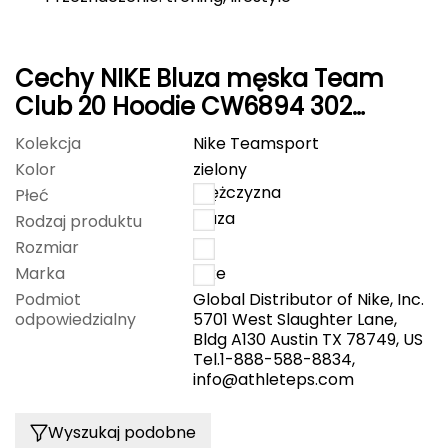
FASHY
Cechy NIKE Bluza męska Team
Fjord Nansen
Club 20 Hoodie CW6894 302
G
zielona
Kolekcja
Nike Teamsport
GIVOVA
Kolor
zielony
mężczyzna
Płeć
GSI Outdoors
bluza
Rodzaj produktu
Rozmiar
L
Gear Aid
Marka
Nike
Podmiot
Global Distributor of Nike, Inc.
Gerber
odpowiedzialny
5701 West Slaughter Lane,
Bldg A130 Austin TX 78749, US
Giant Dragon
Tel.1-888-588-8834,
info@athleteps.com
Gilmonte
Wyszukaj podobne
Giro