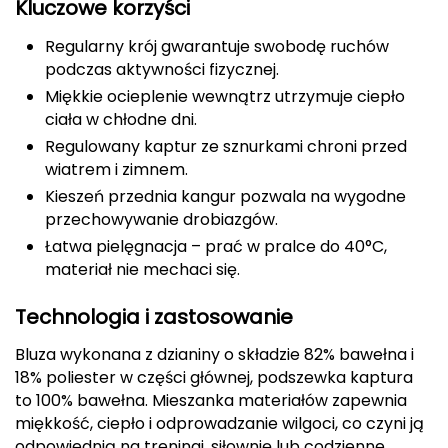
Kluczowe korzyści
CMP
Regularny krój gwarantuje swobodę ruchów
podczas aktywności fizycznej.
Cassin
Miękkie ocieplenie wewnątrz utrzymuje ciepło
ciała w chłodne dni.
Ciele Athletics
Regulowany kaptur ze sznurkami chroni przed
Climbing Technology
wiatrem i zimnem.
Kieszeń przednia kangur pozwala na wygodne
Coleman
przechowywanie drobiazgów.
Łatwa pielęgnacja – prać w pralce do 40°C,
Columbia
materiał nie mechaci się.
Comodo
Technologia i zastosowanie
D
Bluza wykonana z dzianiny o składzie 82% bawełna i
18% poliester w części głównej, podszewka kaptura
DUNLOP
to 100% bawełna. Mieszanka materiałów zapewnia
miękkość, ciepło i odprowadzanie wilgoci, co czyni ją
Darn Tough
odpowiednią na treningi, siłownię lub codzienne