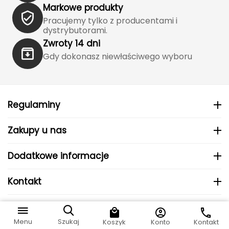
J
Markowe produkty
Pracujemy tylko z producentami i
JOMA
dystrybutorami.
Zwroty 14 dni
Jetboil
Gdy dokonasz niewłaściwego wyboru
Julbo
K
Regulaminy
K2
Zakupy u nas
KILLTEC
Dodatkowe informacje
KONG
Kontakt
Kari Traa
© 2024 MHS Sp. z o.o..
Karpos
Menu
Szukaj
Koszyk
Konto
Kontakt