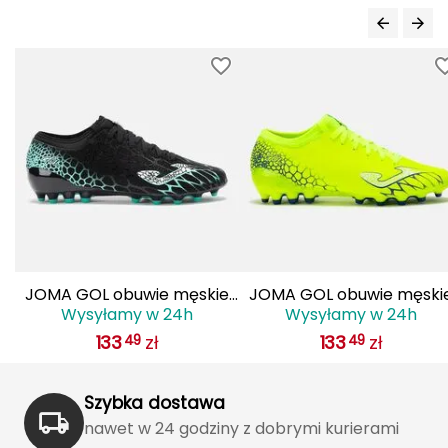
Haago
Hanwag
Hoka
Hydrapak
Hydro Flask
I
IGLOO
JOMA GOL obuwie męskie
JOMA GOL obuwie męski
Wysyłamy w 24h
Wysyłamy w 24h
INNY
do piłki nożnej lanki
do piłki nożnej lanki
133
zł
133
zł
49
49
GOLS2501AG czarne
GOLS2509AG żółte
Icebreaker
Szybka dostawa
Icestorm
nawet w 24 godziny z dobrymi kurierami