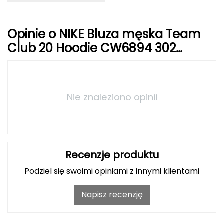
Grand Trunk
Opinie o NIKE Bluza męska Team
Granger's
Club 20 Hoodie CW6894 302
zielona
Gregory
Grivel
Nie znaleziono opinii
Gumbies
H
Recenzje produktu
HAGLÖFS
Podziel się swoimi opiniami z innymi klientami
HMS
Napisz recenzję
HMS PREMIUM