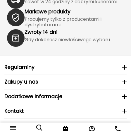
Haago
nawet w 24 godziny z dobrymi kurierami
Markowe produkty
Hanwag
Pracujemy tylko z producentami i
dystrybutorami.
Hoka
Zwroty 14 dni
Gdy dokonasz niewłaściwego wyboru
Hydrapak
Hydro Flask
Regulaminy
I
IGLOO
Zakupy u nas
INNY
Dodatkowe informacje
Icebreaker
Kontakt
Icestorm
© 2024 MHS Sp. z o.o..