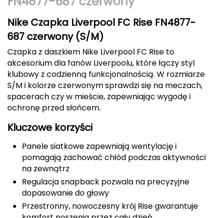
FN4877-687 czerwony
Berghaus
Nike Czapka Liverpool FC Rise FN4877-
Black Diamond
687 czerwony (S/M)
Czapka z daszkiem Nike Liverpool FC Rise to
Blackburn
akcesorium dla fanów Liverpoolu, które łączy styl
klubowy z codzienną funkcjonalnością. W rozmiarze
Bliz
S/M i kolorze czerwonym sprawdzi się na meczach,
spacerach czy w mieście, zapewniając wygodę i
Bridgedale
ochronę przed słońcem.
Buff
Kluczowe korzyści
C
Panele siatkowe zapewniają wentylację i
pomagają zachować chłód podczas aktywności
C.A.M.P.
na zewnątrz
Regulacja snapback pozwala na precyzyjne
CAMELBAK
dopasowanie do głowy
Przestronny, nowoczesny krój Rise gwarantuje
CAMPINGAZ
komfort noszenia przez cały dzień