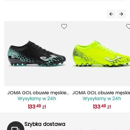
Grand Trunk
Granger's
Gregory
Grivel
Gumbies
H
HAGLÖFS
JOMA GOL obuwie męskie
JOMA GOL obuwie męski
Wysyłamy w 24h
Wysyłamy w 24h
do piłki nożnej lanki
do piłki nożnej lanki
HMS
133
zł
133
zł
49
49
GOLS2501AG czarne
GOLS2509AG żółte
HMS PREMIUM
Szybka dostawa