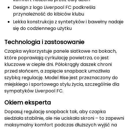
Design z logo Liverpool FC podkreśla
CMP
przynależność do kibiców klubu
Cassin
Lekka konstrukcja z syntetyków i bawełny nadaje
się do codziennego użytku
Ciele Athletics
Technologia i zastosowanie
Climbing Technology
Czapka wykorzystuje panele siatkowe na bokach,
które poprawiają cyrkulację powietrza, co jest
Coleman
kluczowe w ciepłe dni. Półokrągły daszek chroni
przed słońcem, a zapięcie snapback umożliwia
Columbia
szybką regulację. Model Rise jest przeznaczony do
miejskiego i sportowego stylu życia, szczególnie dla
Comodo
sympatyków Liverpool FC.
D
Okiem eksperta
Dopasuj regulację snapback tak, aby czapka
DUNLOP
siedziała stabilnie, ale nie uciskała skroni – to zapewni
maksymalny komfort podczas dłuższych wyjść na
Darn Tough