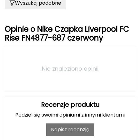
Wyszukaj podobne
FASHY
Fjord Nansen
Opinie o Nike Czapka Liverpool FC
Rise FN4877-687 czerwony
G
GIVOVA
GSI Outdoors
Nie znaleziono opinii
Gear Aid
Gerber
Recenzje produktu
Giant Dragon
Podziel się swoimi opiniami z innymi klientami
Gilmonte
Napisz recenzję
Giro