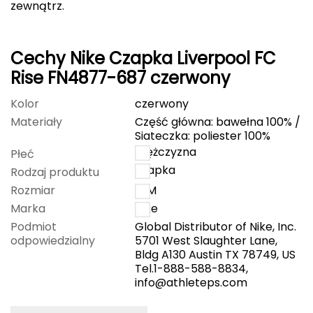
zewnątrz.
Deuter
Cechy Nike Czapka Liverpool FC
Dolomite
Rise FN4877-687 czerwony
E
Kolor
czerwony
EISBAR
Materiały
Część główna: bawełna 100% /
Siateczka: poliester 100%
ENERO
mężczyzna
Płeć
czapka
Rodzaj produktu
ENERO CAMP
Rozmiar
S/M
Marka
Nike
ENERO PRO
Podmiot
Global Distributor of Nike, Inc.
odpowiedzialny
5701 West Slaughter Lane,
Elmer by Swany
Bldg A130 Austin TX 78749, US
Tel.1-888-588-8834,
Extremities
info@athleteps.com
F