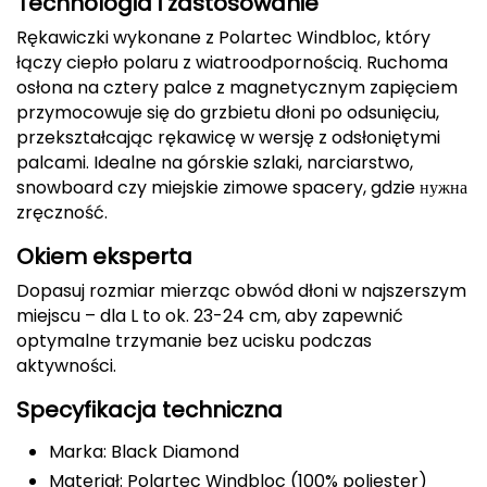
Technologia i zastosowanie
Rękawiczki wykonane z Polartec Windbloc, który
Deuter
łączy ciepło polaru z wiatroodpornością. Ruchoma
osłona na cztery palce z magnetycznym zapięciem
Dolomite
przymocowuje się do grzbietu dłoni po odsunięciu,
E
przekształcając rękawicę w wersję z odsłoniętymi
palcami. Idealne na górskie szlaki, narciarstwo,
EISBAR
snowboard czy miejskie zimowe spacery, gdzie нужна
zręczność.
ENERO
Okiem eksperta
ENERO CAMP
Dopasuj rozmiar mierząc obwód dłoni w najszerszym
miejscu – dla L to ok. 23-24 cm, aby zapewnić
ENERO PRO
optymalne trzymanie bez ucisku podczas
aktywności.
Elmer by Swany
Specyfikacja techniczna
Extremities
Marka: Black Diamond
F
Materiał: Polartec Windbloc (100% poliester)