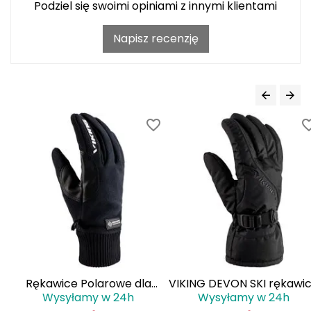
Haago
Podziel się swoimi opiniami z innymi klientami
Hanwag
Napisz recenzję
Hoka
Hydrapak
Hydro Flask
I
IGLOO
INNY
Icebreaker
Rękawice Polarowe dla
VIKING DEVON SKI rękawi
Icestorm
Wysyłamy w 24h
Wysyłamy w 24h
Dorosłych VIKING Solano
zimowe męskie narciarsk