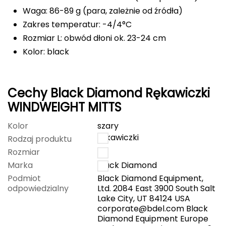
Waga: 86-89 g (para, zależnie od źródła)
FASHY
Zakres temperatur: -4/4°C
Rozmiar L: obwód dłoni ok. 23-24 cm
Fjord Nansen
Kolor: black
G
GIVOVA
Cechy Black Diamond Rękawiczki
GSI Outdoors
WINDWEIGHT MITTS
Kolor
szary
Gear Aid
rękawiczki
Rodzaj produktu
Gerber
Rozmiar
L
Marka
Black Diamond
Giant Dragon
Podmiot
Black Diamond Equipment,
odpowiedzialny
Ltd. 2084 East 3900 South Salt
Lake City, UT 84124 USA
Gilmonte
corporate@bdel.com
Black
Diamond Equipment Europe
Giro