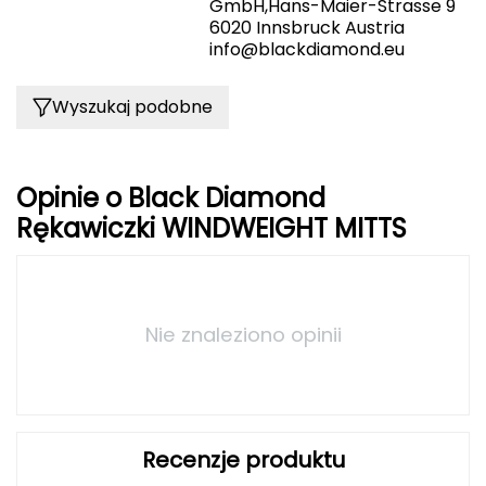
GmbH,Hans-Maier-Strasse 9
6020 Innsbruck Austria
Grand Trunk
info@blackdiamond.eu
Granger's
Wyszukaj podobne
Gregory
Opinie o Black Diamond
Grivel
Rękawiczki WINDWEIGHT MITTS
Gumbies
H
Nie znaleziono opinii
HAGLÖFS
HMS
HMS PREMIUM
Recenzje produktu