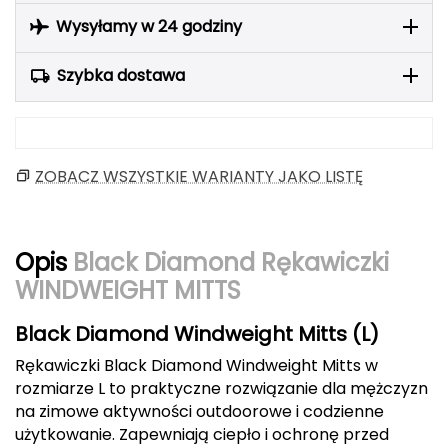
Berghaus
Wysyłamy w 24 godziny
Black Diamond
Szybka dostawa
Blackburn
Bliz
ZOBACZ WSZYSTKIE WARIANTY JAKO LISTĘ
Bridgedale
Buff
Opis
Black Diamond Rękawiczki
WINDWEIGHT MITTS
C
Black Diamond Windweight Mitts (L)
C.A.M.P.
Rękawiczki Black Diamond Windweight Mitts w
CAMELBAK
rozmiarze L to praktyczne rozwiązanie dla mężczyzn
na zimowe aktywności outdoorowe i codzienne
CAMPINGAZ
użytkowanie. Zapewniają ciepło i ochronę przed