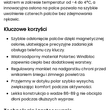
wiatrem w zakresie temperatur od -4 do 4°C, a
CMP
innowacyjna osłona na palce pozwala na szybkie
uwolnienie czterech palców bez zdejmowania
Cassin
rękawic.
Kluczowe korzyści
Ciele Athletics
Szybkie odsłonięcie palców dzięki magnetycznej
Climbing Technology
osłonie, ułatwiające precyzyjne zadania jak
obsługa telefonu czy kluczy.
Coleman
Wiatroodporny materiał Polartec Windbloc
zapewnia ciepło bez dodatkowej warstwy.
Columbia
Regulowany mankiet na nadgarstku chroni przed
wnikaniem śniegu i zimnego powietrza.
Comodo
Przyjemny w dotyku polar szybko wysycha,
D
zwiększając komfort podczas aktywności.
Lekka konstrukcja o wadze 86-89 g nie obciąża
DUNLOP
dłoni podczas dłuższych wypraw.
Darn Tough