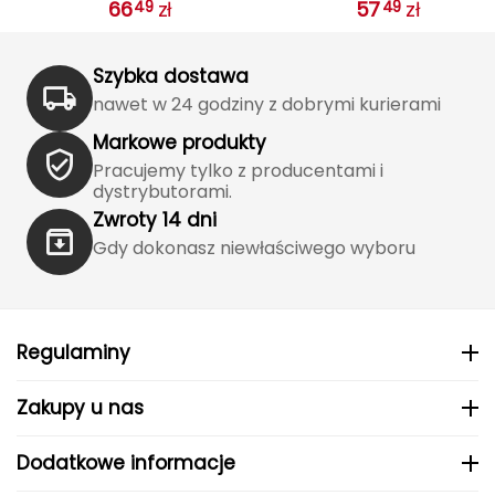
66
zł
57
zł
J
49
49
GWS Multifunction
110/22/6014 czarne
JOMA
Szybka dostawa
Jetboil
nawet w 24 godziny z dobrymi kurierami
Markowe produkty
Julbo
Pracujemy tylko z producentami i
dystrybutorami.
K
Zwroty 14 dni
K2
Gdy dokonasz niewłaściwego wyboru
KILLTEC
KONG
Regulaminy
Kari Traa
Zakupy u nas
Karpos
Dodatkowe informacje