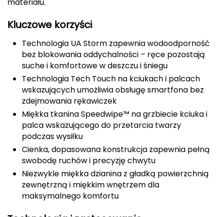
materiału.
CMP
Kluczowe korzyści
Cassin
Technologia UA Storm zapewnia wodoodporność
bez blokowania oddychalności – ręce pozostają
Ciele Athletics
suche i komfortowe w deszczu i śniegu
Technologia Tech Touch na kciukach i palcach
Climbing Technology
wskazujących umożliwia obsługę smartfona bez
zdejmowania rękawiczek
Coleman
Miękka tkanina Speedwipe™ na grzbiecie kciuka i
palca wskazującego do przetarcia twarzy
Columbia
podczas wysiłku
Comodo
Cienka, dopasowana konstrukcja zapewnia pełną
swobodę ruchów i precyzję chwytu
D
Niezwykle miękka dzianina z gładką powierzchnią
zewnętrzną i miękkim wnętrzem dla
DUNLOP
maksymalnego komfortu
Darn Tough