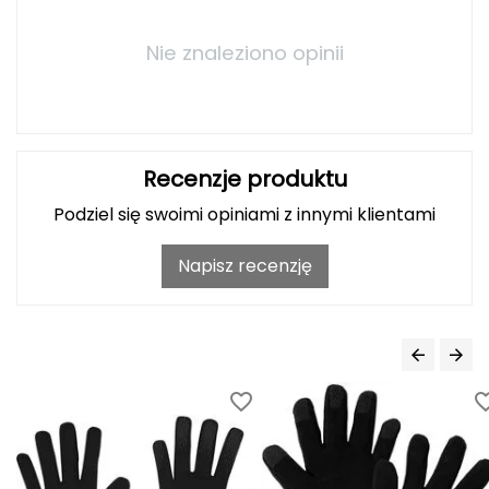
Haago
Nie znaleziono opinii
Hanwag
Hoka
Hydrapak
Recenzje produktu
Hydro Flask
Podziel się swoimi opiniami z innymi klientami
I
Napisz recenzję
IGLOO
INNY
Icebreaker
Icestorm