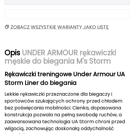
Berghaus
Black Diamond
ZOBACZ WSZYSTKIE WARIANTY JAKO LISTĘ
Blackburn
Bliz
Opis
UNDER ARMOUR rękawiczki
męskie do biegania M's Storm
Bridgedale
Rękawiczki treningowe Under Armour UA
Buff
Storm Liner do biegania
C
Lekkie rękawiczki przeznaczone dla biegaczy i
C.A.M.P.
sportowców szukających ochrony przed chłodem
bez poświęcania mobilności. Cienka, dopasowana
CAMELBAK
konstrukcja pozwala na pełną swobodę ruchów, a
zaawansowana technologia UA Storm chroni przed
CAMPINGAZ
wilgocią, zachowując doskonałą oddychalność