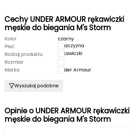
Grand Trunk
Cechy UNDER ARMOUR rękawiczki
Granger's
męskie do biegania M's Storm
Kolor
czarny
Gregory
mężczyzna
Płeć
rękawiczki
Grivel
Rodzaj produktu
Rozmiar
L
Gumbies
Marka
Under Armour
H
Wyszukaj podobne
HAGLÖFS
HMS
Opinie o UNDER ARMOUR rękawiczki
męskie do biegania M's Storm
HMS PREMIUM