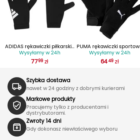
J
JOMA
Jetboil
Julbo
we
ADIDAS rękawiczki piłkarskie
PUMA rękawiczki sporto
Wysyłamy w 24h
Wysyłamy w 24h
ne
do biegania Tiro HN5609
do biegania teamLIGA
K
77
zł
64
zł
99
49
czarne
K2
Szybka dostawa
KILLTEC
nawet w 24 godziny z dobrymi kurierami
KONG
Markowe produkty
Pracujemy tylko z producentami i
Kari Traa
dystrybutorami.
Zwroty 14 dni
Karpos
Gdy dokonasz niewłaściwego wyboru