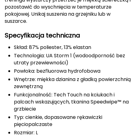
pozostawić do wyschnięcia w temperaturze
FASHY
pokojowej. Unikaj suszenia na grzejniku lub w
suszarce.
Fjord Nansen
Specyfikacja techniczna
G
Skład: 87% poliester, 13% elastan
GIVOVA
Technologia: UA Storm 1 (wodoodporność bez
utraty przewiewności)
GSI Outdoors
Powłoka: bezfluorowa hydrofobowa
Gear Aid
Wnętrze: miękka dzianina z gładką powierzchnią
zewnętrzną
Gerber
Funkcjonalność: Tech Touch na kciukach i
palcach wskazujących, tkanina Speedwipe™ na
Giant Dragon
grzbiecie
Typ: cienkie, dopasowane rękawiczki
Gilmonte
pięciopalczaste
Rozmiar: L
Giro