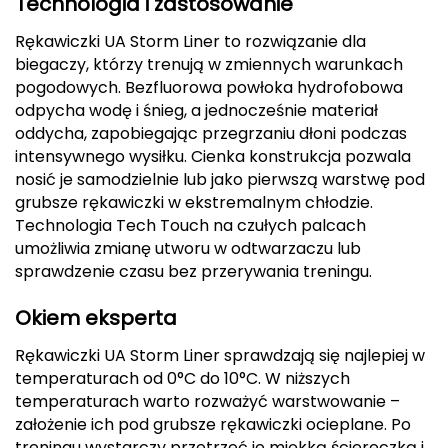
Technologia i zastosowanie
Deuter
Rękawiczki UA Storm Liner to rozwiązanie dla
biegaczy, którzy trenują w zmiennych warunkach
Dolomite
pogodowych. Bezfluorowa powłoka hydrofobowa
odpycha wodę i śnieg, a jednocześnie materiał
E
oddycha, zapobiegając przegrzaniu dłoni podczas
intensywnego wysiłku. Cienka konstrukcja pozwala
EISBAR
nosić je samodzielnie lub jako pierwszą warstwę pod
grubsze rękawiczki w ekstremalnym chłodzie.
ENERO
Technologia Tech Touch na czułych palcach
umożliwia zmianę utworu w odtwarzaczu lub
ENERO CAMP
sprawdzenie czasu bez przerywania treningu.
ENERO PRO
Okiem eksperta
Elmer by Swany
Rękawiczki UA Storm Liner sprawdzają się najlepiej w
temperaturach od 0°C do 10°C. W niższych
Extremities
temperaturach warto rozważyć warstwowanie –
założenie ich pod grubsze rękawiczki ocieplane. Po
F
treningu wystarczy przetrzeć je miękką ściereczką i