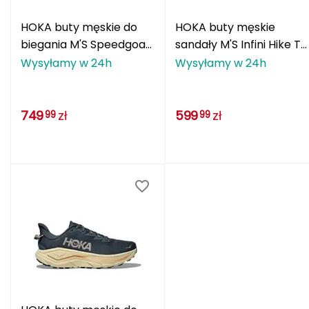
FASHY
HOKA buty męskie do
HOKA buty męskie
biegania M'S Speedgoat
sandały M'S Infini Hike TC
Fjord Nansen
6 czarne
czarne
Wysyłamy w 24h
Wysyłamy w 24h
G
GIVOVA
749
zł
599
zł
99
99
GSI Outdoors
Gear Aid
Gerber
Giant Dragon
Gilmonte
Giro