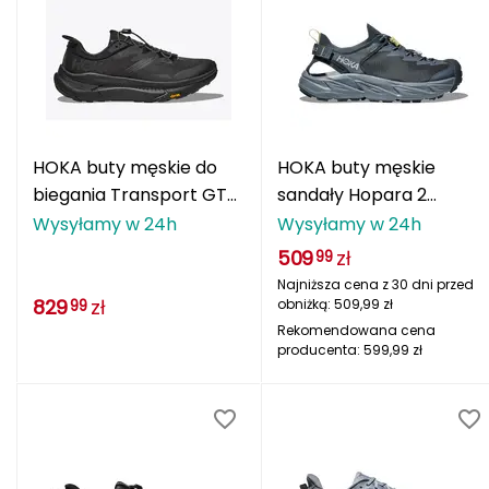
Berghaus
Black Diamond
Blackburn
HOKA buty męskie do
HOKA buty męskie
Bliz
biegania Transport GTX
sandały Hopara 2
czarne
niebieskie
Bridgedale
Wysyłamy w 24h
Wysyłamy w 24h
509
zł
99
Buff
Najniższa cena z 30 dni przed
829
zł
obniżką:
509,99
zł
99
C
Rekomendowana cena
producenta:
599,99
zł
C.A.M.P.
CAMELBAK
CAMPINGAZ