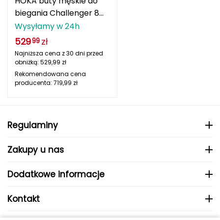
HOKA buty męskie do
biegania Challenger 8
Grand Trunk
granatowe
Wysyłamy w 24h
529
zł
99
Granger's
Najniższa cena z 30 dni przed
obniżką:
529,99
zł
Gregory
Rekomendowana cena
producenta:
719,99
zł
Grivel
Gumbies
Regulaminy
H
Zakupy u nas
HAGLÖFS
Dodatkowe informacje
HMS
HMS PREMIUM
Kontakt