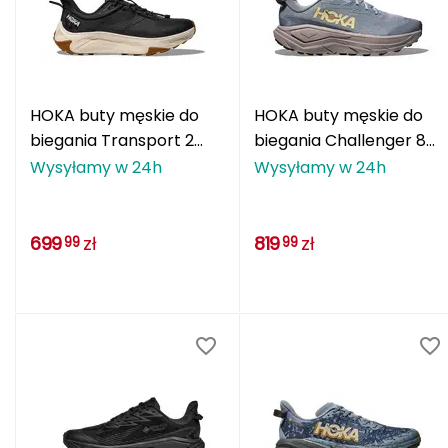
CMP
Cassin
HOKA buty męskie do
HOKA buty męskie do
Ciele Athletics
biegania Transport 2
biegania Challenger 8
czarne
GTX niebieskie
Climbing Technology
Wysyłamy w 24h
Wysyłamy w 24h
Coleman
699
zł
819
zł
99
99
Columbia
Comodo
D
DUNLOP
Darn Tough