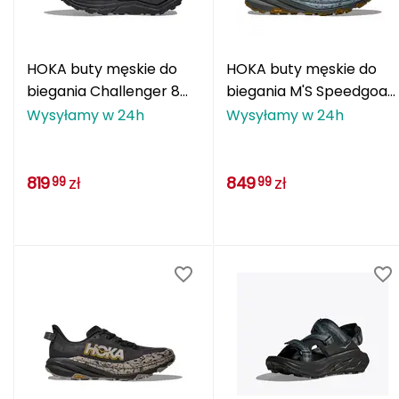
Deuter
HOKA buty męskie do
HOKA buty męskie do
Dolomite
biegania Challenger 8
biegania M'S Speedgoat
E
GTX czarne
6 GTX granatowe
Wysyłamy w 24h
Wysyłamy w 24h
EISBAR
819
zł
849
zł
99
99
ENERO
ENERO CAMP
ENERO PRO
Elmer by Swany
Extremities
F