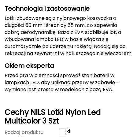
Technologia i zastosowanie
CMP
Lotki zbudowane są z nylonowego koszyczka o
Cassin
długości 60 mm i średnicy 65 mm, co zapewnia
dobrą aerodynamikę. Baza z EVA stabilizuje lot, a
Ciele Athletics
wbudowana lampka LED w bazie włącza się
automatycznie po uderzeniu rakietą. Nadają się do
Climbing Technology
rekreacji na zewnątrz i w hali, szczególnie wieczorem.
Okiem eksperta
Coleman
Przed grą w ciemności sprawdź stan baterii w
Columbia
lampkach LED, aby uniknąć przerw w zabawie –
wymiana jest prosta w modelach z bazą EVA.
Comodo
D
Cechy NILS Lotki Nylon Led
DUNLOP
Multicolor 3 Szt
Lotki
Rodzaj produktu
Darn Tough