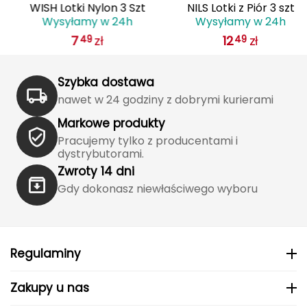
WISH Lotki Nylon 3 Szt
NILS Lotki z Piór 3 szt
Wysyłamy w 24h
Wysyłamy w 24h
Grand Trunk
7
zł
12
zł
49
49
Granger's
Szybka dostawa
Gregory
nawet w 24 godziny z dobrymi kurierami
Markowe produkty
Grivel
Pracujemy tylko z producentami i
dystrybutorami.
Gumbies
Zwroty 14 dni
H
Gdy dokonasz niewłaściwego wyboru
HAGLÖFS
HMS
Regulaminy
HMS PREMIUM
Zakupy u nas