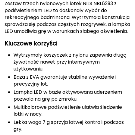
Zestaw trzech nylonowych lotek NILS NBL6293 z
Berghaus
podświetleniem LED to doskonały wybór do
rekreacyjnego badmintona. Wytrzymała konstrukcja
Black Diamond
sprawdza się podczas częstych rozgrywek, a lampka
LED umożliwia grę w warunkach słabego oświetlenia.
Blackburn
Kluczowe korzyści
Bliz
Wytrzymały koszyczek z nylonu zapewnia długą
Bridgedale
żywotność nawet przy intensywnym
użytkowaniu.
Buff
Baza z EVA gwarantuje stabilne wyważenie i
precyzyjny lot.
C
Lampka LED w bazie aktywowana uderzeniem
pozwala na grę po zmroku.
C.A.M.P.
Multikolorowe podświetlenie ułatwia śledzenie
lotki w nocy.
CAMELBAK
Lekka waga 7 g sprzyja łatwej kontroli podczas
CAMPINGAZ
gry.