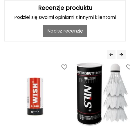
Recenzje produktu
FASHY
Podziel się swoimi opiniami z innymi klientami
Fjord Nansen
Napisz recenzję
G
GIVOVA
GSI Outdoors
Gear Aid
Gerber
Giant Dragon
Gilmonte
Giro