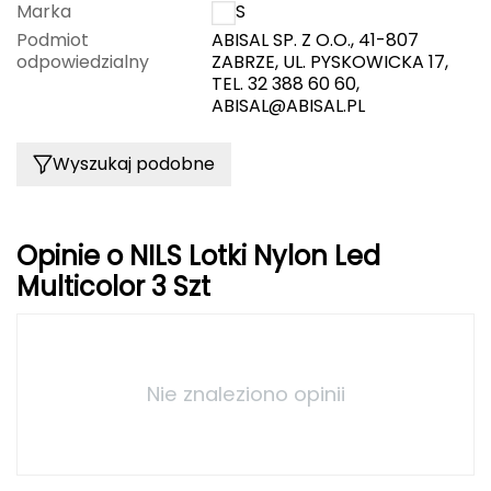
Marka
NILS
Deuter
Podmiot
ABISAL SP. Z O.O., 41-807
odpowiedzialny
ZABRZE, UL. PYSKOWICKA 17,
TEL. 32 388 60 60,
Dolomite
ABISAL@ABISAL.PL
E
Wyszukaj podobne
EISBAR
ENERO
Opinie o NILS Lotki Nylon Led
Multicolor 3 Szt
ENERO CAMP
ENERO PRO
Elmer by Swany
Nie znaleziono opinii
Extremities
F