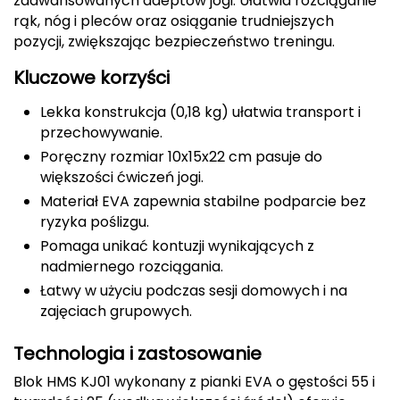
zaawansowanych adeptów jogi. Ułatwia rozciąganie
Berghaus
rąk, nóg i pleców oraz osiąganie trudniejszych
pozycji, zwiększając bezpieczeństwo treningu.
Black Diamond
Kluczowe korzyści
Blackburn
Lekka konstrukcja (0,18 kg) ułatwia transport i
przechowywanie.
Bliz
Poręczny rozmiar 10x15x22 cm pasuje do
większości ćwiczeń jogi.
Bridgedale
Materiał EVA zapewnia stabilne podparcie bez
ryzyka poślizgu.
Buff
Pomaga unikać kontuzji wynikających z
C
nadmiernego rozciągania.
Łatwy w użyciu podczas sesji domowych i na
C.A.M.P.
zajęciach grupowych.
CAMELBAK
Technologia i zastosowanie
CAMPINGAZ
Blok HMS KJ01 wykonany z pianki EVA o gęstości 55 i