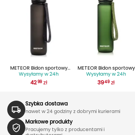
Grand Trunk
Granger's
Gregory
Grivel
METEOR Bidon sportowy
METEOR Bidon sportowy
Gumbies
Wysyłamy w 24h
Wysyłamy w 24h
by
1000 ml
1000 ml
H
42
zł
39
zł
99
49
12
HAGLÖFS
Szybka dostawa
HMS
nawet w 24 godziny z dobrymi kurierami
HMS PREMIUM
Markowe produkty
Pracujemy tylko z producentami i