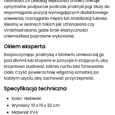
twardości 25 (według większości źródeł) oferuje
optymalne podparcie podczas praktyki jogi. Służy do
CMP
wspomagania pozycji wymagających dodatkowego
uniesienia, rozciągania mięśni lub stabilizacji tułowia.
Cassin
Idealny w asanach takich jak Uttanasana czy
Virabhadrasana, gdzie brak elastyczności
Ciele Athletics
uniemożliwia poprawne wykonanie.
Climbing Technology
Okiem eksperta
Rozpoczynając praktykę z blokiem, umieszczaj go
Coleman
pod dłońmi lub stopami w pozycjach stojących, aby
stopniowo budować zakres ruchu bez forsowania
Columbia
ciała. Czyść powierzchnię wilgotną szmatką po
każdym użyciu, aby zachować przyczepność.
Comodo
Specyfikacja techniczna
D
Kolor: niebieski
DUNLOP
Wymiary: 10 x 15 x 22 cm
Darn Tough
Materiał: EVA