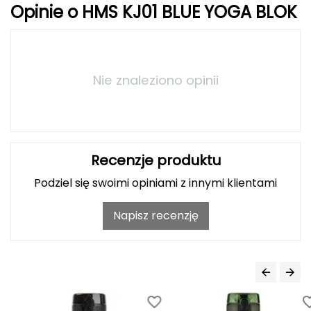
Opinie o HMS KJ01 BLUE YOGA BLOK
FASHY
Fjord Nansen
Nie znaleziono opinii
G
GIVOVA
GSI Outdoors
Recenzje produktu
Gear Aid
Podziel się swoimi opiniami z innymi klientami
Gerber
Napisz recenzję
Giant Dragon
Gilmonte
Giro