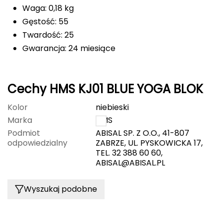
Waga: 0,18 kg
Deuter
Gęstość: 55
Twardość: 25
Dolomite
Gwarancja: 24 miesiące
E
EISBAR
Cechy HMS KJ01 BLUE YOGA BLOK
ENERO
Kolor
niebieski
Marka
HMS
ENERO CAMP
Podmiot
ABISAL SP. Z O.O., 41-807
odpowiedzialny
ZABRZE, UL. PYSKOWICKA 17,
ENERO PRO
TEL. 32 388 60 60,
ABISAL@ABISAL.PL
Elmer by Swany
Wyszukaj podobne
Extremities
F