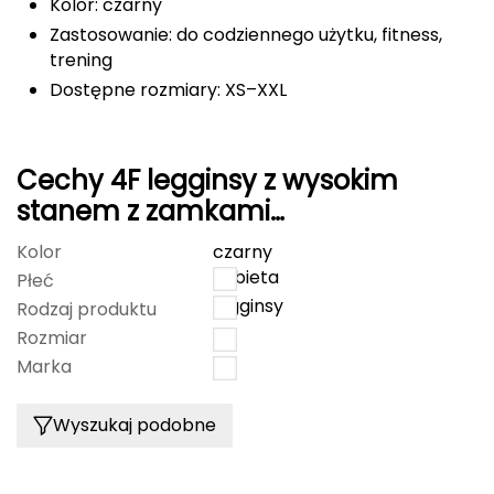
Kolor: czarny
Zastosowanie: do codziennego użytku, fitness,
Grand Trunk
trening
Dostępne rozmiary: XS–XXL
Granger's
Gregory
Cechy 4F legginsy z wysokim
Grivel
stanem z zamkami
4FWAW25TTIGF242 czarne
Gumbies
Kolor
czarny
kobieta
Płeć
H
legginsy
Rodzaj produktu
Rozmiar
M
HAGLÖFS
Marka
4F
HMS
Wyszukaj podobne
HMS PREMIUM