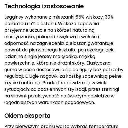
Technologia i zastosowanie
Deuter
Legginsy wykonane z mieszanki 65% wiskozy, 30%
Dolomite
poliamidu i 5% elastanu. Wiskoza zapewnia
przyjemne uczucie na skórze i naturalną
E
elastyczność, poliamid zwiększa trwałość i
odporność na zagniecenia, a elastan gwarantuje
EISBAR
powrót do pierwotnego kształtu po rozciągnięciu.
Dzianina single jersey ma gładką, miękką
ENERO
powierzchnię, która nie drażni skóry. Elastyczna
guma w pasie dostosowuje się do figury bez potrzeby
ENERO CAMP
regulacji. Długie nogawki za kostkę zapewniają pełne
krycie i ochronę. Produkt sprawdza się w wielu
ENERO PRO
sytuacjach: od codziennych stylizacji, przez treningi
na siłowni, po aktywność na świeżym powietrzu w
Elmer by Swany
łagodniejszych warunkach pogodowych.
Extremities
Okiem eksperta
F
Przy pierwszym praniu warto wybrać temperaturę