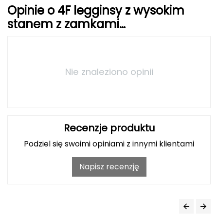
Haago
Opinie o 4F legginsy z wysokim
stanem z zamkami
Hanwag
4FWAW25TTIGF242 czarne
Hoka
Hydrapak
Nie znaleziono opinii
Hydro Flask
I
Recenzje produktu
IGLOO
Podziel się swoimi opiniami z innymi klientami
INNY
Napisz recenzję
Icebreaker
Icestorm