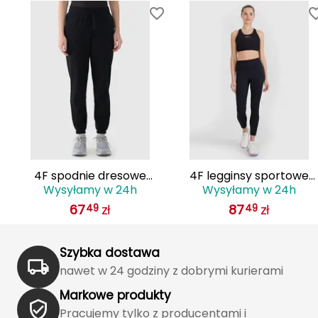
J
JOMA
Jetboil
Julbo
K
K2
s
4F spodnie dresowe
4F legginsy sportowe
KILLTEC
Wysyłamy w 24h
Wysyłamy w 24h
damskie
damskie do ćwiczeń
67
zł
87
zł
49
49
4FWMM00TTROF1137 czarne
4FWSS25TFTIF304 czarn
KONG
Szybka dostawa
Kari Traa
nawet w 24 godziny z dobrymi kurierami
Karpos
Markowe produkty
Pracujemy tylko z producentami i