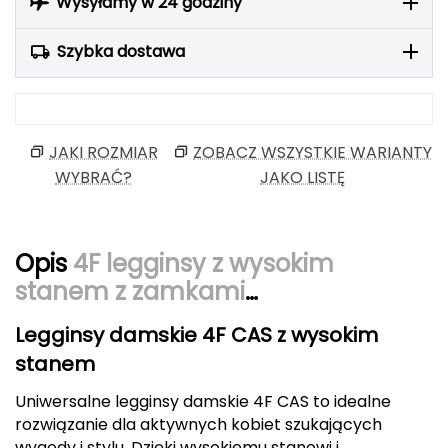
Wysyłamy w 24 godziny
Berghaus
Szybka dostawa
Black Diamond
Blackburn
JAKI ROZMIAR
ZOBACZ WSZYSTKIE WARIANTY
Bliz
WYBRAĆ?
JAKO LISTĘ
Bridgedale
Buff
Opis
4F legginsy z wysokim
stanem z zamkami
C
4FWAW25TTIGF242 czarne
Legginsy damskie 4F CAS z wysokim
C.A.M.P.
stanem
CAMELBAK
Uniwersalne legginsy damskie 4F CAS to idealne
rozwiązanie dla aktywnych kobiet szukających
CAMPINGAZ
wygody i stylu. Dzięki wysokiemu stanowi i