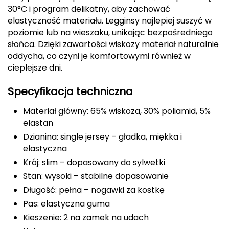
30°C i program delikatny, aby zachować
FASHY
elastyczność materiału. Legginsy najlepiej suszyć w
poziomie lub na wieszaku, unikając bezpośredniego
Fjord Nansen
słońca. Dzięki zawartości wiskozy materiał naturalnie
oddycha, co czyni je komfortowymi również w
G
cieplejsze dni.
GIVOVA
Specyfikacja techniczna
GSI Outdoors
Materiał główny: 65% wiskoza, 30% poliamid, 5%
elastan
Gear Aid
Dzianina: single jersey – gładka, miękka i
elastyczna
Gerber
Krój: slim – dopasowany do sylwetki
Stan: wysoki – stabilne dopasowanie
Giant Dragon
Długość: pełna – nogawki za kostkę
Gilmonte
Pas: elastyczna guma
Kieszenie: 2 na zamek na udach
Giro