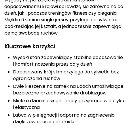
dopasowanemu krojowi sprawdzą się zarówno na co
CMP
dzień, jak i podczas treningów fitness czy biegania.
Miękka dzianina single jersey przylega do sylwetki,
Cassin
podkreślając jej kształt, a jednocześnie zapewniając
pełną swobodę ruchów.
Ciele Athletics
Kluczowe korzyści
Climbing Technology
Wysoki stan zapewniający stabilne dopasowanie
Coleman
i komfort noszenia przez cały dzień
Dopasowany krój slim przylega do sylwetki bez
Columbia
ograniczania ruchów
Dwie kieszenie na zamek na udach umożliwiające
Comodo
bezpieczne przechowywanie drobiazgów
Miękka dzianina single jersey przyjemna w dotyku
D
i elastyczna
DUNLOP
Łatwa w pielęgnacji i odporna na zagniecenia
dzięki zawartości poliamidu
Darn Tough