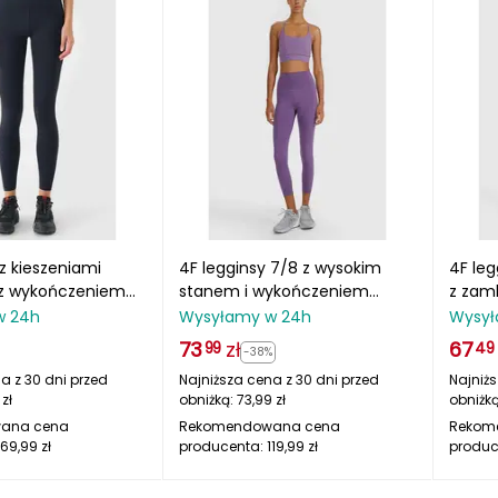
 z kieszeniami
4F legginsy 7/8 z wysokim
4F le
 z wykończeniem
stanem i wykończeniem
z zam
nącym
szybkoschnącym
4FWAW
w 24h
Wysyłamy w 24h
Wysył
TIF364 czarne
4FWAW25TFTIF361 różowe
73
zł
67
99
49
-38%
a z 30 dni przed
Najniższa cena z 30 dni przed
Najniżs
zł
obniżką:
73,99
zł
obniżk
ana cena
Rekomendowana cena
Rekom
169,99
zł
producenta:
119,99
zł
produc