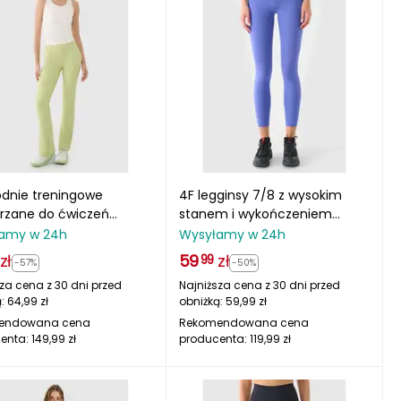
odnie treningowe
4F legginsy 7/8 z wysokim
erzane do ćwiczeń
stanem i wykończeniem
25TFTRF1037 zielone
szybkoschnącym
amy w 24h
Wysyłamy w 24h
4FWAW25TFTIF361 granatowe
zł
59
zł
99
-57%
-50%
za cena z 30 dni przed
Najniższa cena z 30 dni przed
ą:
64,99
zł
obniżką:
59,99
zł
endowana cena
Rekomendowana cena
enta:
149,99
zł
producenta:
119,99
zł