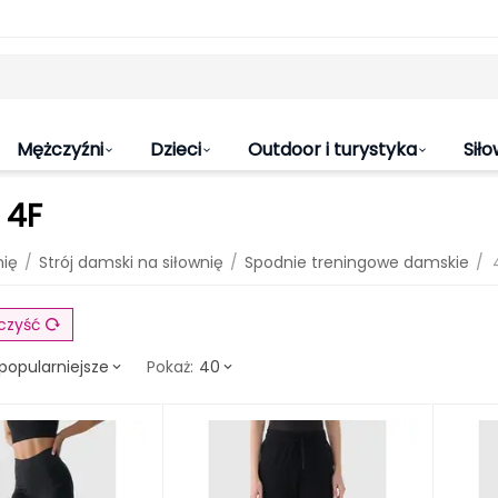
Mężczyźni
Dzieci
Outdoor i turystyka
Siło
 4F
/
/
/
nię
Strój damski na siłownię
Spodnie treningowe damskie
czyść
popularniejsze
40
Pokaż: