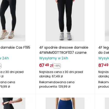
 damskie Cas F195
4F spodnie dresowe damskie
4F le
4FWMM00TTROF1137 czarne
do ćw
czarn
w 24h
Wysyłamy w 24h
Wysył
67
zł
87
49
49
%
-48%
a z 30 dni przed
Najniższa cena z 30 dni przed
Najniżs
9
zł
obniżką:
67,49
zł
obniżk
ana cena
Rekomendowana cena
Rekom
79,99
zł
producenta:
129,99
zł
produc