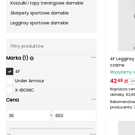
Koszulki i topy treningowe damskie
Skarpety sportowe damskie
Legginsy sportowe damskie
Filtry produktów
Marka (1)
4F Legginsy
czarne
4F
Wysyłamy 
42
zł
Under Armour
49
-47
Najniższa cen
X-BIONIC
obniżką:
42,4
Cena
Rekomendow
producenta:
–
36
650