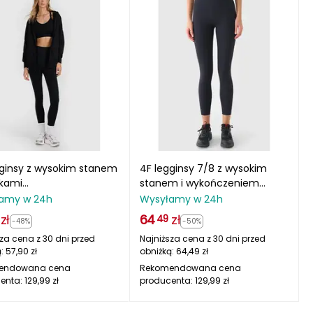
gginsy z wysokim stanem
4F legginsy 7/8 z wysokim
kami
stanem i wykończeniem
25TTIGF242 czarne
szybkoschnącym
amy w 24h
Wysyłamy w 24h
4FWMM00TFTIF413
zł
64
zł
49
-48%
-50%
za cena z 30 dni przed
Najniższa cena z 30 dni przed
ą:
57,90
zł
obniżką:
64,49
zł
endowana cena
Rekomendowana cena
enta:
129,99
zł
producenta:
129,99
zł