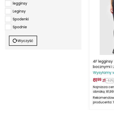
legginsy
Leginsy
Spodenki
Spodnie
Wyczyść
4F legginsy
bocznymi i
szybkosch
Wysyłamy 
4FWAW25TF
81
zł
99
-52%
Najniższa cen
obniżką:
81,99
Rekomendow
producenta: