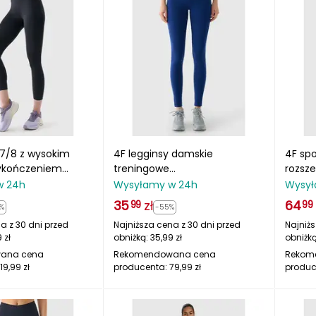
 7/8 z wysokim
4F legginsy damskie
4F sp
ykończeniem
treningowe
rozsz
nącym
4FWMM00TTIGF195 granatowe
4FRSS
w 24h
Wysyłamy w 24h
Wysył
TIF413
35
zł
64
99
99
%
-55%
a z 30 dni przed
Najniższa cena z 30 dni przed
Najniżs
9
zł
obniżką:
35,99
zł
obniżk
ana cena
Rekomendowana cena
Rekom
119,99
zł
producenta:
79,99
zł
produc