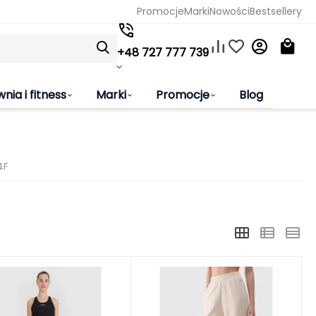
Promocje
Marki
Nowości
Bestsellery
+48 727 777 739
wnia i fitness
Marki
Promocje
Blog
4F