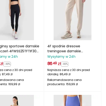
gginsy sportowe damskie
4F spodnie dresowe
iczeń 4FWSS25TFTIF304
treningowe damskie
e
4FWSS25TTROF1010 beżowe
amy w 24h
Wysyłamy w 24h
zł
86
zł
49
-49%
-46%
za cena z 30 dni przed
Najniższa cena z 30 dni przed
ą:
87,49
zł
obniżką:
86,49
zł
endowana cena
Rekomendowana cena
enta:
169,99
zł
producenta:
159,99
zł