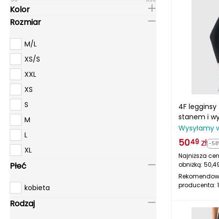
Kolor
Rozmiar
M/L
XS/S
XXL
XS
S
4F legginsy
stanem i w
M
szybkosch
Wysyłamy 
L
4FWMM00TF
50
zł
49
-58
XL
Najniższa cen
Płeć
obniżką:
50,4
Rekomendow
producenta:
kobieta
Rodzaj