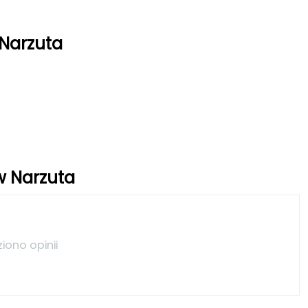
 Narzuta
ów Narzuta
ziono opinii