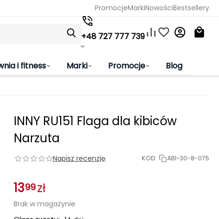
Promocje
Marki
Nowości
Bestsellery
+48 727 777 739
wnia i fitness
Marki
Promocje
Blog
INNY RU151 Flaga dla kibiców
Narzuta
Napisz recenzję
KOD:
ABI-30-8-075
13
zł
99
Brak w magazynie