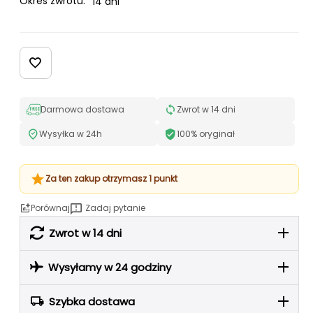
Okres zwrotu:
14 dni
Darmowa dostawa
Zwrot w 14 dni
Wysyłka w 24h
100% oryginał
Za ten zakup otrzymasz 1 punkt
Porównaj
Zadaj pytanie
Zwrot w 14 dni
Wysyłamy w 24 godziny
Szybka dostawa