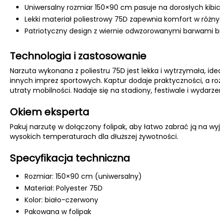
Uniwersalny rozmiar 150×90 cm pasuje na dorosłych kibi
Lekki materiał poliestrowy 75D zapewnia komfort w ró
Patriotyczny design z wiernie odwzorowanymi barwami b
Technologia i zastosowanie
Narzuta wykonana z poliestru 75D jest lekka i wytrzymała, i
innych imprez sportowych. Kaptur dodaje praktyczności, a ro
utraty mobilności. Nadaje się na stadiony, festiwale i wydarze
Okiem eksperta
Pakuj narzutę w dołączony folipak, aby łatwo zabrać ją na wyj
wysokich temperaturach dla dłuższej żywotności.
Specyfikacja techniczna
Rozmiar: 150×90 cm (uniwersalny)
Materiał: Polyester 75D
Kolor: biało-czerwony
Pakowana w folipak