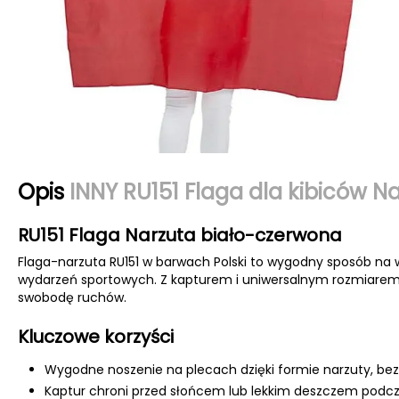
Opis
INNY RU151 Flaga dla kibiców N
RU151 Flaga Narzuta biało-czerwona
Flaga-narzuta RU151 w barwach Polski to wygodny sposób na 
wydarzeń sportowych. Z kapturem i uniwersalnym rozmiarem s
swobodę ruchów.
Kluczowe korzyści
Wygodne noszenie na plecach dzięki formie narzuty, bez
Kaptur chroni przed słońcem lub lekkim deszczem podc