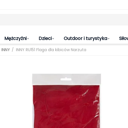
Mężczyźni
Dzieci
Outdoor i turystyka
Siło
/
INNY
INNY RU151 Flaga dla kibiców Narzuta