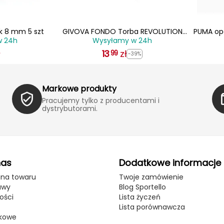
ek 8 mm 5 szt
GIVOVA FONDO Torba REVOLUTION
PUMA opa
w 24h
Wysyłamy w 24h
RIGIDO czarna
ł
13
zł
99
-39%
Markowe produkty
Pracujemy tylko z producentami i
dystrybutorami.
nas
Dodatkowe informacje
ana towaru
Twoje zamówienie
awy
Blog Sportello
ości
Lista życzeń
Lista porównawcza
kowe