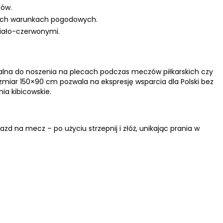
ców.
żnych warunkach pogodowych.
iało-czerwonymi.
dealna do noszenia na plecach podczas meczów piłkarskich czy
zmiar 150×90 cm pozwala na ekspresję wsparcia dla Polski bez
nia kibicowskie.
azd na mecz – po użyciu strzepnij i złóż, unikając prania w