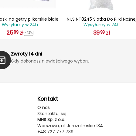
ski na getry piłkarskie białe
NILS NT8245 Siatka Do Piłki Nożne
Wysyłamy w 24h
Wysyłamy w 24h
2450X1550X800
25
zł
39
zł
99
99
-42%
Zwroty 14 dni
Gdy dokonasz niewłaściwego wyboru
Kontakt
O nas
Skontaktuj się
MHS Sp. z o.o.
Warszawa, al. Jerozolimskie 134
+48 727 777 739