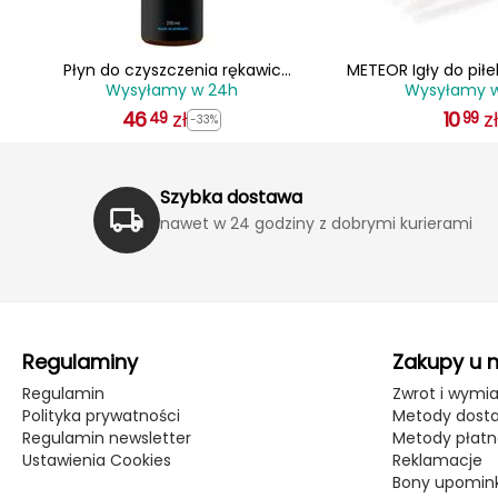
iem
Płyn do czyszczenia rękawic
METEOR Igły do pił
Wysyłamy w 24h
Wysyłamy 
bramkarskich REUSCH Glove Wash
46
zł
10
z
49
99
-33%
Szybka dostawa
nawet w 24 godziny z dobrymi kurierami
Regulaminy
Zakupy u 
Regulamin
Zwrot i wymi
Polityka prywatności
Metody dost
Regulamin newsletter
Metody płatn
Ustawienia Cookies
Reklamacje
Bony upomin