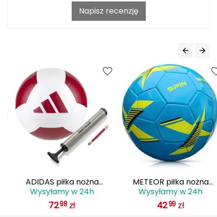
Napisz recenzję
Grand Trunk
Granger's
Gregory
Grivel
Gumbies
H
HAGLÖFS
HMS
ADIDAS piłka nożna
METEOR piłka nożna
Wysyłamy w 24h
Wysyłamy w 24h
treningowa IX3982
treningowa dla dzieci SPI
HMS PREMIUM
72
zł
42
zł
98
99
biała/czerwona + pompka
niebieska