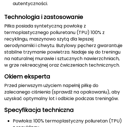
autentyczności.
CMP
Technologia i zastosowanie
Cassin
Piłka posiada syntetyczną powłokę z
termoplastycznego poliuretanu (TPU) 100% z
Ciele Athletics
recyklingu, maszynowo szytą dla lepszej
aerodynamiki i chwytu. Butylowy pęcherz gwarantuje
Climbing Technology
stabilne trzymanie powietrza. Nadaje się do treningu
na naturalnej murawie i sztucznych nawierzchniach,
Coleman
w grze rekreacyjnej oraz ćwiczeniach technicznych.
Columbia
Okiem eksperta
Przed pierwszym użyciem napełnij piłkę do
Comodo
zalecanego ciśnienia (sprawdź na opakowaniu), aby
uzyskać optymalny lot i odbicie podczas treningów.
D
Specyfikacja techniczna
DUNLOP
Powłoka: 100% termoplastyczny poliuretan (TPU)
Darn Tough