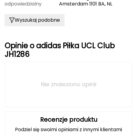
odpowiedzialny
Amsterdam 1101 BA, NL
FASHY
Wyszukaj podobne
Fjord Nansen
G
Opinie o adidas Piłka UCL Club
GIVOVA
JH1286
GSI Outdoors
Gear Aid
Nie znaleziono opinii
Gerber
Giant Dragon
Recenzje produktu
Gilmonte
Podziel się swoimi opiniami z innymi klientami
Giro