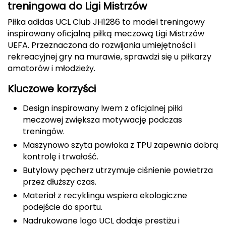
treningowa do Ligi Mistrzów
Berghaus
Piłka adidas UCL Club JH1286 to model treningowy
Black Diamond
inspirowany oficjalną piłką meczową Ligi Mistrzów
UEFA. Przeznaczona do rozwijania umiejętności i
Blackburn
rekreacyjnej gry na murawie, sprawdzi się u piłkarzy
amatorów i młodzieży.
Bliz
Kluczowe korzyści
Bridgedale
Design inspirowany lwem z oficjalnej piłki
meczowej zwiększa motywację podczas
Buff
treningów.
Maszynowo szyta powłoka z TPU zapewnia dobrą
C
kontrolę i trwałość.
C.A.M.P.
Butylowy pęcherz utrzymuje ciśnienie powietrza
przez dłuższy czas.
CAMELBAK
Materiał z recyklingu wspiera ekologiczne
podejście do sportu.
CAMPINGAZ
Nadrukowane logo UCL dodaje prestiżu i