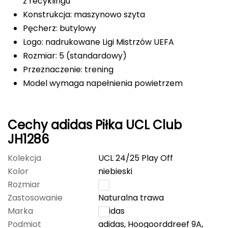
z recyklingu
Konstrukcja: maszynowo szyta
Deuter
Pęcherz: butylowy
Dolomite
Logo: nadrukowane Ligi Mistrzów UEFA
Rozmiar: 5 (standardowy)
E
Przeznaczenie: trening
EISBAR
Model wymaga napełnienia powietrzem
ENERO
Cechy adidas Piłka UCL Club
ENERO CAMP
JH1286
ENERO PRO
Kolekcja
UCL 24/25 Play Off
Kolor
niebieski
Elmer by Swany
Rozmiar
5
Zastosowanie
Naturalna trawa
Extremities
Marka
Adidas
Podmiot
adidas, Hoogoorddreef 9A,
F