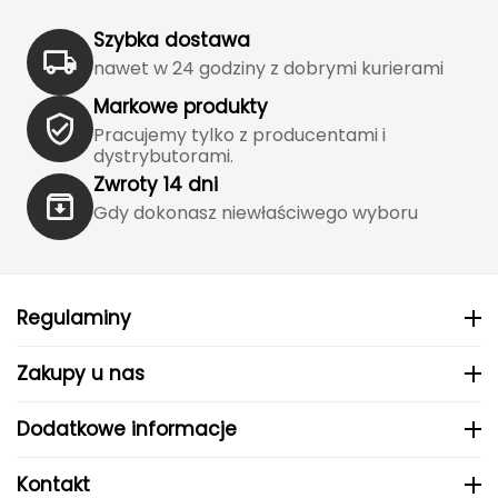
Haago
Szybka dostawa
Hanwag
nawet w 24 godziny z dobrymi kurierami
Markowe produkty
Hoka
Pracujemy tylko z producentami i
dystrybutorami.
Hydrapak
Zwroty 14 dni
Hydro Flask
Gdy dokonasz niewłaściwego wyboru
I
IGLOO
Regulaminy
INNY
Zakupy u nas
Icebreaker
Dodatkowe informacje
Icestorm
Kontakt