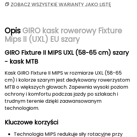
ZOBACZ WSZYSTKIE WARIANTY JAKO LISTĘ
CMP
Cassin
Opis
GIRO kask rowerowy Fixture
Ciele Athletics
Mips II (UXL) EU szary
Climbing Technology
GIRO Fixture II MIPS UXL (58-65 cm) szary
- kask MTB
Coleman
Kask GIRO Fixture II MIPS w rozmiarze UXL (58-65
Columbia
cm) i kolorze szarym jest dedykowany rowerzystom
MTB o większych głowach. Zapewnia wysoki poziom
ochrony i komfortu podczas jazdy po szlakach i
Comodo
trudnym terenie dzięki zaawansowanym
D
technologiom.
DUNLOP
Kluczowe korzyści
Darn Tough
Technologia MIPS redukuje siły rotacyjne przy