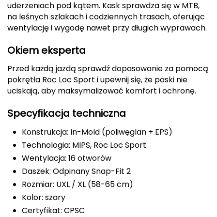
uderzeniach pod kątem. Kask sprawdza się w MTB,
FASHY
na leśnych szlakach i codziennych trasach, oferując
wentylację i wygodę nawet przy długich wyprawach.
Fjord Nansen
Okiem eksperta
G
Przed każdą jazdą sprawdź dopasowanie za pomocą
GIVOVA
pokrętła Roc Loc Sport i upewnij się, że paski nie
uciskają, aby maksymalizować komfort i ochronę.
GSI Outdoors
Specyfikacja techniczna
Gear Aid
Konstrukcja: In-Mold (poliwęglan + EPS)
Technologia: MIPS, Roc Loc Sport
Gerber
Wentylacja: 16 otworów
Giant Dragon
Daszek: Odpinany Snap-Fit 2
Rozmiar: UXL / XL (58-65 cm)
Gilmonte
Kolor: szary
Certyfikat: CPSC
Giro