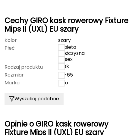
Grand Trunk
Cechy GIRO kask rowerowy Fixture
Granger's
Mips II (UXL) EU szary
Kolor
szary
Gregory
kobieta
Płeć
mężczyzna
Grivel
unisex
kask
Rodzaj produktu
Gumbies
Rozmiar
58-65
H
Marka
Giro
HAGLÖFS
Wyszukaj podobne
HMS
HMS PREMIUM
Opinie o GIRO kask rowerowy
Fixture Mips II (UXL) EU szary