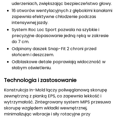
uderzeniach, zwiększając bezpieczeństwo głowy.
Deuter
16 otworów wentylacyjnych z głębokimi kanałami
zapewnia efektywne chłodzenie podczas
Dolomite
intensywnej jazdy.
System Roc Loc Sport pozwala na szybkie i
E
precyzyjne dopasowanie jedną ręką w zakresie
do 7 cm.
EISBAR
Odpinany daszek Snap-Fit 2 chroni przed
słońcem i deszczem.
ENERO
Odblaskowe detale poprawiają widoczność w
ENERO CAMP
słabym oświetleniu.
ENERO PRO
Technologia i zastosowanie
Konstrukcja In-Mold łączy poliwęglanową skorupę
Elmer by Swany
zewnętrzną z pianką EPS, co zapewnia lekkość i
wytrzymałość. Zintegrowany system MIPS przesuwa
Extremities
skorupę względem wkładki wewnętrznej,
minimalizując wibracje i siły rotacyjne przy
F