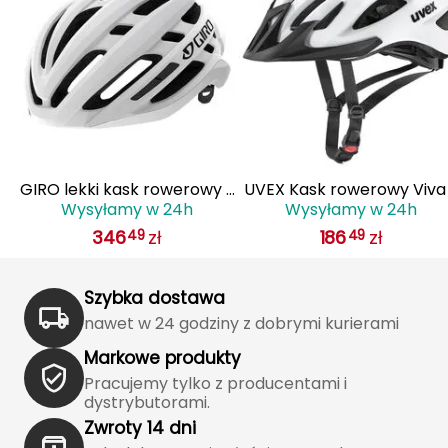
J
JOMA
Jetboil
Julbo
K
 z
GIRO lekki kask rowerowy z
UVEX Kask rowerowy Viva
Wysyłamy w 24h
Wysyłamy w 24h
IS
systemem wentylacji AGILIS
biały
K2
346
zł
186
zł
49
49
biały
KILLTEC
Szybka dostawa
KONG
nawet w 24 godziny z dobrymi kurierami
Markowe produkty
Kari Traa
Pracujemy tylko z producentami i
dystrybutorami.
Karpos
Zwroty 14 dni