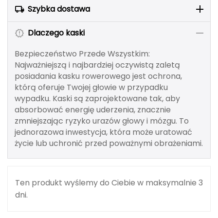
Berghaus
Szybka dostawa
Black Diamond
Dlaczego kaski
Bezpieczeństwo Przede Wszystkim:
Blackburn
Najważniejszą i najbardziej oczywistą zaletą
posiadania kasku rowerowego jest ochrona,
Bliz
którą oferuje Twojej głowie w przypadku
wypadku. Kaski są zaprojektowane tak, aby
Bridgedale
absorbować energię uderzenia, znacznie
zmniejszając ryzyko urazów głowy i mózgu. To
Buff
jednorazowa inwestycja, która może uratować
życie lub uchronić przed poważnymi obrażeniami.
C
C.A.M.P.
Ten produkt wyślemy do Ciebie w maksymalnie 3
CAMELBAK
dni.
CAMPINGAZ