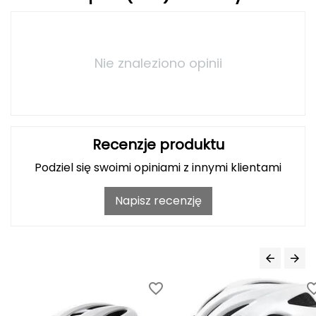
Haago
Hanwag
Nie znaleziono opinii
Hoka
Hydrapak
Hydro Flask
Recenzje produktu
I
Podziel się swoimi opiniami z innymi klientami
IGLOO
Napisz recenzję
INNY
Icebreaker
Icestorm