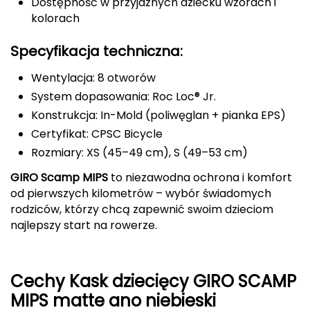
Dostępność w przyjaznych dziecku wzorach i
kolorach
FASHY
Specyfikacja techniczna:
Fjord Nansen
Wentylacja: 8 otworów
G
System dopasowania: Roc Loc® Jr.
GIVOVA
Konstrukcja: In-Mold (poliwęglan + pianka EPS)
Certyfikat: CPSC Bicycle
GSI Outdoors
Rozmiary: XS (45–49 cm), S (49–53 cm)
Gear Aid
GIRO Scamp MIPS
to niezawodna ochrona i komfort
od pierwszych kilometrów – wybór świadomych
Gerber
rodziców, którzy chcą zapewnić swoim dzieciom
najlepszy start na rowerze.
Giant Dragon
Gilmonte
Cechy Kask dziecięcy GIRO SCAMP
MIPS matte ano niebieski
Giro