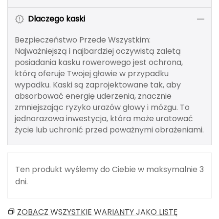
Berghaus
Dlaczego kaski
Black Diamond
Bezpieczeństwo Przede Wszystkim:
Najważniejszą i najbardziej oczywistą zaletą
Blackburn
posiadania kasku rowerowego jest ochrona,
którą oferuje Twojej głowie w przypadku
Bliz
wypadku. Kaski są zaprojektowane tak, aby
absorbować energię uderzenia, znacznie
Bridgedale
zmniejszając ryzyko urazów głowy i mózgu. To
jednorazowa inwestycja, która może uratować
Buff
życie lub uchronić przed poważnymi obrażeniami.
C
C.A.M.P.
Ten produkt wyślemy do Ciebie w maksymalnie 3
dni.
CAMELBAK
CAMPINGAZ
ZOBACZ WSZYSTKIE WARIANTY JAKO LISTĘ