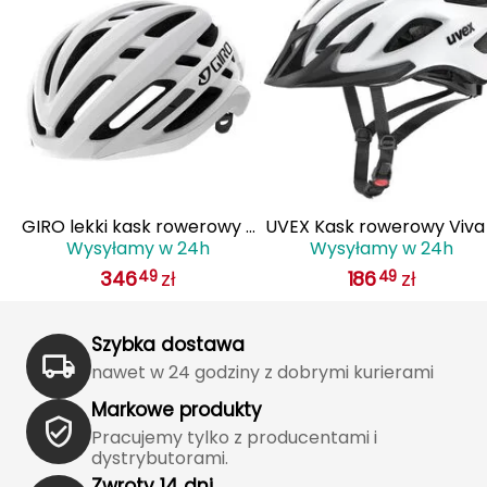
J
JOMA
Jetboil
Julbo
K
 z
GIRO lekki kask rowerowy z
UVEX Kask rowerowy Viva
K2
Wysyłamy w 24h
Wysyłamy w 24h
IS
systemem wentylacji AGILIS
biały
346
zł
186
zł
49
49
biały
KILLTEC
KONG
Szybka dostawa
nawet w 24 godziny z dobrymi kurierami
Kari Traa
Markowe produkty
Pracujemy tylko z producentami i
Karpos
dystrybutorami.
Zwroty 14 dni