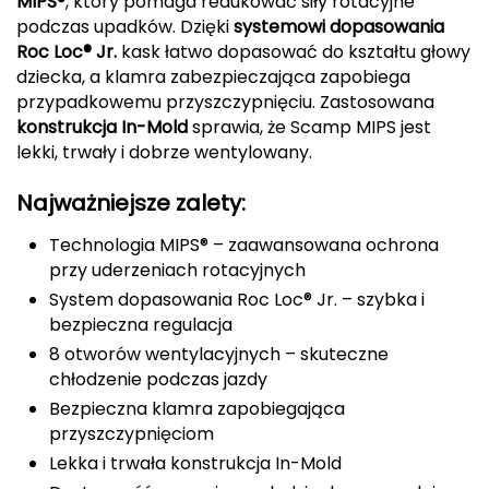
MIPS®
, który pomaga redukować siły rotacyjne
podczas upadków. Dzięki
systemowi dopasowania
Deuter
Roc Loc® Jr.
kask łatwo dopasować do kształtu głowy
dziecka, a klamra zabezpieczająca zapobiega
Dolomite
przypadkowemu przyszczypnięciu. Zastosowana
konstrukcja In-Mold
sprawia, że Scamp MIPS jest
E
lekki, trwały i dobrze wentylowany.
EISBAR
Najważniejsze zalety:
ENERO
Technologia MIPS® – zaawansowana ochrona
przy uderzeniach rotacyjnych
ENERO CAMP
System dopasowania Roc Loc® Jr. – szybka i
bezpieczna regulacja
ENERO PRO
8 otworów wentylacyjnych – skuteczne
chłodzenie podczas jazdy
Elmer by Swany
Bezpieczna klamra zapobiegająca
przyszczypnięciom
Extremities
Lekka i trwała konstrukcja In-Mold
F