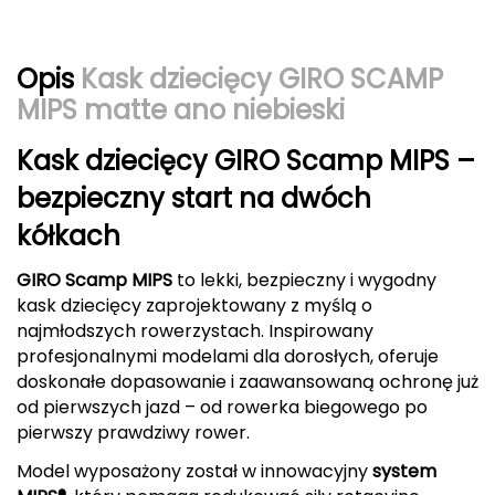
CMP
Opis
Kask dziecięcy GIRO SCAMP
Cassin
MIPS matte ano niebieski
Ciele Athletics
Kask dziecięcy GIRO Scamp MIPS –
Climbing Technology
bezpieczny start na dwóch
kółkach
Coleman
GIRO Scamp MIPS
to lekki, bezpieczny i wygodny
Columbia
kask dziecięcy zaprojektowany z myślą o
najmłodszych rowerzystach. Inspirowany
Comodo
profesjonalnymi modelami dla dorosłych, oferuje
doskonałe dopasowanie i zaawansowaną ochronę już
D
od pierwszych jazd – od rowerka biegowego po
DUNLOP
pierwszy prawdziwy rower.
Model wyposażony został w innowacyjny
system
Darn Tough