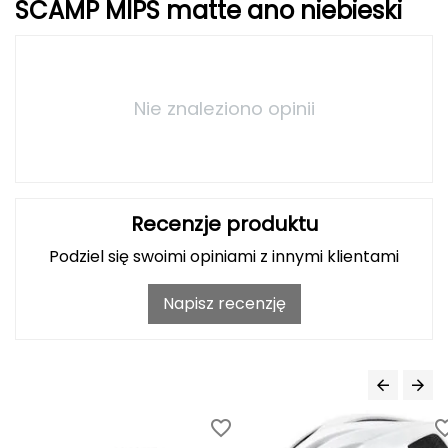
Haago
SCAMP MIPS matte ano niebieski
Hanwag
Hoka
Nie znaleziono opinii
Hydrapak
Hydro Flask
Recenzje produktu
I
Podziel się swoimi opiniami z innymi klientami
IGLOO
Napisz recenzję
INNY
Icebreaker
Icestorm