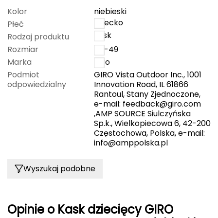
Kolor
niebieski
Grand Trunk
dziecko
Płeć
kask
Rodzaj produktu
Granger's
Rozmiar
45-49
Marka
Giro
Gregory
Podmiot
GIRO Vista Outdoor Inc., 1001
odpowiedzialny
Innovation Road, IL 61866
Grivel
Rantoul, Stany Zjednoczone,
e-mail:
feedback@giro.com
Gumbies
,AMP SOURCE Siulczyńska
Sp.k., Wielkopiecowa 6, 42-200
H
Częstochowa, Polska, e-mail:
info@amppolska.pl
HAGLÖFS
Wyszukaj podobne
HMS
HMS PREMIUM
Opinie o Kask dziecięcy GIRO