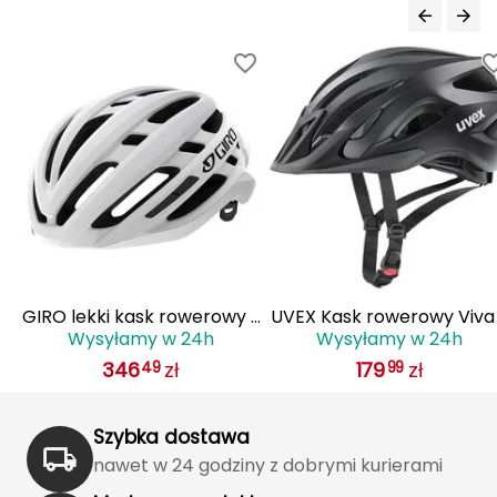
Katadyn
Kavu
Kayland
Keen
Klymit
Kohla
 z
GIRO lekki kask rowerowy z
UVEX Kask rowerowy Viva
L
Wysyłamy w 24h
Wysyłamy w 24h
IS
systemem wentylacji AGILIS
czarny
LEATT
346
zł
179
zł
49
99
biały
LOOP
Szybka dostawa
LOOP WALK
nawet w 24 godziny z dobrymi kurierami