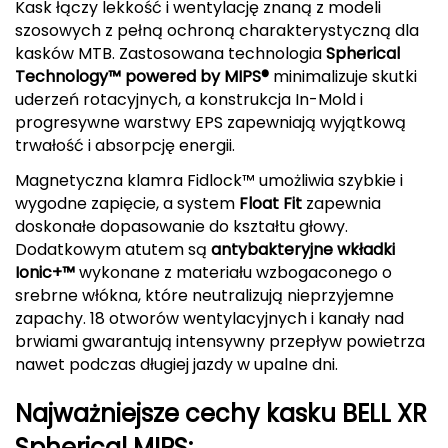
Kask łączy lekkość i wentylację znaną z modeli
szosowych z pełną ochroną charakterystyczną dla
Deuter
kasków MTB. Zastosowana technologia
Spherical
Technology™ powered by MIPS®
minimalizuje skutki
Dolomite
uderzeń rotacyjnych, a konstrukcja In-Mold i
progresywne warstwy EPS zapewniają wyjątkową
E
trwałość i absorpcję energii.
EISBAR
Magnetyczna klamra Fidlock™ umożliwia szybkie i
wygodne zapięcie, a system
Float Fit
zapewnia
ENERO
doskonałe dopasowanie do kształtu głowy.
Dodatkowym atutem są
antybakteryjne wkładki
ENERO CAMP
Ionic+™
wykonane z materiału wzbogaconego o
srebrne włókna, które neutralizują nieprzyjemne
ENERO PRO
zapachy. 18 otworów wentylacyjnych i kanały nad
brwiami gwarantują intensywny przepływ powietrza
Elmer by Swany
nawet podczas długiej jazdy w upalne dni.
Extremities
Najważniejsze cechy kasku BELL XR
F
Spherical MIPS: