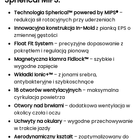
FASHY
Technologia Spherical™ powered by MIPS®
–
redukcja sił rotacyjnych przy uderzeniach
Fjord Nansen
Innowacyjna konstrukcja In-Mold
z pianką EPS o
zmiennej gęstości
G
Float Fit System
– precyzyjne dopasowanie z
GIVOVA
pokrętłem i regulacją pionową
Magnetyczna klamra Fidlock™
– szybkie i
GSI Outdoors
wygodne zapięcie
Wkładki Ionic+™
– z jonami srebra,
Gear Aid
antybakteryjne i szybkoschnące
18 otworów wentylacyjnych
– maksymalna
Gerber
cyrkulacja powietrza
Otwory nad brwiami
– dodatkowa wentylacja w
Giant Dragon
okolicy czoła i oczu
Uchwyty na okulary
– wygodne przechowywanie
Gilmonte
w trakcie jazdy
Aerodynamiczny kształt
– zoptymalizowany do
Giro