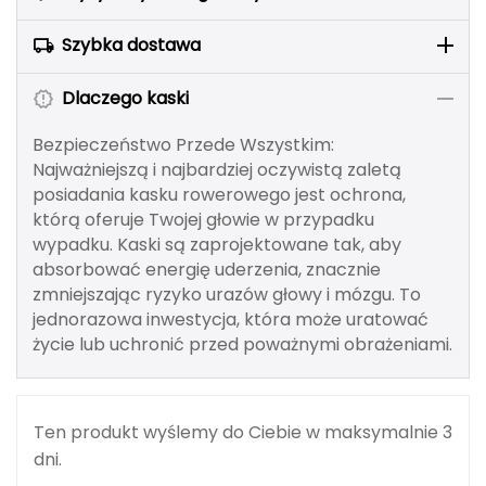
Berghaus
Szybka dostawa
Black Diamond
Dlaczego kaski
Blackburn
Bezpieczeństwo Przede Wszystkim:
Najważniejszą i najbardziej oczywistą zaletą
Bliz
posiadania kasku rowerowego jest ochrona,
którą oferuje Twojej głowie w przypadku
Bridgedale
wypadku. Kaski są zaprojektowane tak, aby
absorbować energię uderzenia, znacznie
Buff
zmniejszając ryzyko urazów głowy i mózgu. To
jednorazowa inwestycja, która może uratować
C
życie lub uchronić przed poważnymi obrażeniami.
C.A.M.P.
CAMELBAK
Ten produkt wyślemy do Ciebie w maksymalnie 3
dni.
CAMPINGAZ