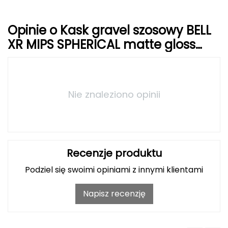
J
JOMA
Opinie o Kask gravel szosowy BELL
XR MIPS SPHERICAL matte gloss
Jetboil
czarny
Julbo
K
Nie znaleziono opinii
K2
KILLTEC
Recenzje produktu
KONG
Podziel się swoimi opiniami z innymi klientami
Kari Traa
Napisz recenzję
Karpos