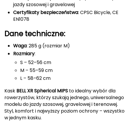
jazdy szosowej i gravelowej
Grand Trunk
Certyfikaty bezpieczeństwa
: CPSC Bicycle, CE
EN1078
Granger's
Dane techniczne:
Gregory
Waga
: 285 g (rozmiar M)
Grivel
Rozmiary
:
S – 52–56 cm
Gumbies
M – 55–59 cm
L – 58–62 cm
H
HAGLÖFS
Kask
BELL XR Spherical MIPS
to idealny wybór dla
rowerzystów, którzy szukają jednego, uniwersalnego
HMS
modelu do jazdy szosowej, gravelowej i terenowej.
Styl, komfort i najwyższy poziom ochrony – wszystko
w jednym kasku.
HMS PREMIUM