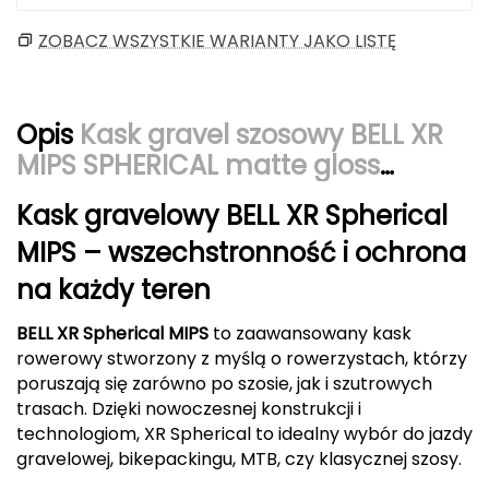
CMP
ZOBACZ WSZYSTKIE WARIANTY JAKO LISTĘ
Cassin
Opis
Kask gravel szosowy BELL XR
Ciele Athletics
MIPS SPHERICAL matte gloss
Climbing Technology
czarny
Kask gravelowy BELL XR Spherical
Coleman
MIPS – wszechstronność i ochrona
na każdy teren
Columbia
BELL XR Spherical MIPS
to zaawansowany kask
Comodo
rowerowy stworzony z myślą o rowerzystach, którzy
poruszają się zarówno po szosie, jak i szutrowych
D
trasach. Dzięki nowoczesnej konstrukcji i
DUNLOP
technologiom, XR Spherical to idealny wybór do jazdy
gravelowej, bikepackingu, MTB, czy klasycznej szosy.
Darn Tough