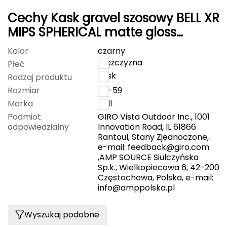
Haago
Cechy Kask gravel szosowy BELL XR
Hanwag
MIPS SPHERICAL matte gloss
czarny
Hoka
Kolor
czarny
mężczyzna
Płeć
Hydrapak
kask
Rodzaj produktu
Rozmiar
55-59
Hydro Flask
Marka
Bell
Podmiot
GIRO Vista Outdoor Inc., 1001
I
odpowiedzialny
Innovation Road, IL 61866
Rantoul, Stany Zjednoczone,
IGLOO
e-mail:
feedback@giro.com
,AMP SOURCE Siulczyńska
INNY
Sp.k., Wielkopiecowa 6, 42-200
Częstochowa, Polska, e-mail:
Icebreaker
info@amppolska.pl
Icestorm
Wyszukaj podobne