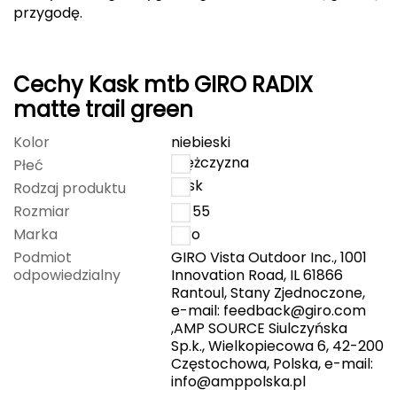
przygodę.
Grand Trunk
Granger's
Cechy Kask mtb GIRO RADIX
matte trail green
Gregory
Kolor
niebieski
Grivel
mężczyzna
Płeć
kask
Rodzaj produktu
Gumbies
Rozmiar
51-55
Marka
Giro
H
Podmiot
GIRO Vista Outdoor Inc., 1001
HAGLÖFS
odpowiedzialny
Innovation Road, IL 61866
Rantoul, Stany Zjednoczone,
e-mail:
feedback@giro.com
HMS
,AMP SOURCE Siulczyńska
Sp.k., Wielkopiecowa 6, 42-200
HMS PREMIUM
Częstochowa, Polska, e-mail:
info@amppolska.pl