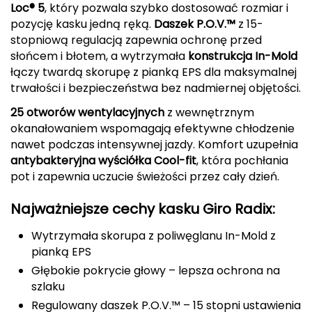
Loc® 5
, który pozwala szybko dostosować rozmiar i
pozycję kasku jedną ręką.
Daszek P.O.V.™
z 15-
Deuter
stopniową regulacją zapewnia ochronę przed
słońcem i błotem, a wytrzymała
konstrukcja In-Mold
Dolomite
łączy twardą skorupę z pianką EPS dla maksymalnej
E
trwałości i bezpieczeństwa bez nadmiernej objętości.
25 otworów wentylacyjnych
z wewnętrznym
EISBAR
okanałowaniem wspomagają efektywne chłodzenie
nawet podczas intensywnej jazdy. Komfort uzupełnia
ENERO
antybakteryjna wyściółka Cool-fit
, która pochłania
pot i zapewnia uczucie świeżości przez cały dzień.
ENERO CAMP
Najważniejsze cechy kasku Giro Radix:
ENERO PRO
Wytrzymała skorupa z poliwęglanu In-Mold z
Elmer by Swany
pianką EPS
Głębokie pokrycie głowy – lepsza ochrona na
Extremities
szlaku
Regulowany daszek P.O.V.™ – 15 stopni ustawienia
F