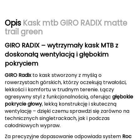
CMP
Opis
Kask mtb GIRO RADIX matte
Cassin
trail green
Ciele Athletics
GIRO RADIX – wytrzymały kask MTB z
Climbing Technology
doskonałą wentylacją i głębokim
pokryciem
Coleman
GIRO Radix
to kask stworzony z myślą o
Columbia
rowerzystach górskich, którzy oczekują trwałości,
lekkości i komfortu w trudnym terenie. Łączy
Comodo
agresywny styl z funkcjonalnością, oferując
głębokie
pokrycie głowy
, lekką konstrukcję i skuteczną
D
wentylację – dzięki czemu sprawdzi się zarówno na
technicznych singletrackach, jak i podczas
DUNLOP
całodniowych wypraw.
Darn Tough
Za precyzyjne dopasowanie odpowiada system
Roc