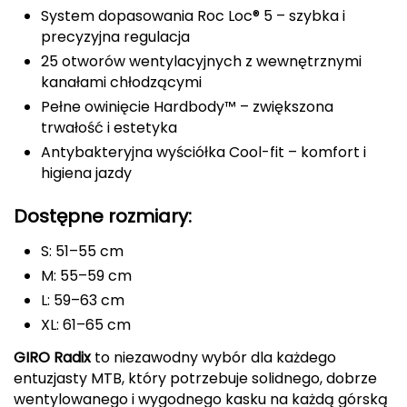
System dopasowania Roc Loc® 5 – szybka i
FASHY
precyzyjna regulacja
25 otworów wentylacyjnych z wewnętrznymi
Fjord Nansen
kanałami chłodzącymi
Pełne owinięcie Hardbody™ – zwiększona
G
trwałość i estetyka
GIVOVA
Antybakteryjna wyściółka Cool-fit – komfort i
higiena jazdy
GSI Outdoors
Dostępne rozmiary:
Gear Aid
S: 51–55 cm
Gerber
M: 55–59 cm
L: 59–63 cm
Giant Dragon
XL: 61–65 cm
GIRO Radix
to niezawodny wybór dla każdego
Gilmonte
entuzjasty MTB, który potrzebuje solidnego, dobrze
wentylowanego i wygodnego kasku na każdą górską
Giro