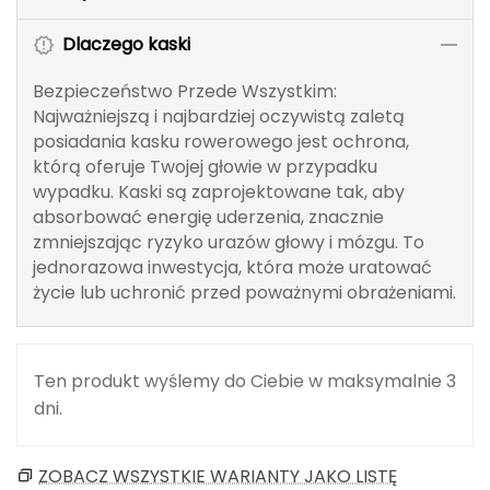
Berghaus
Dlaczego kaski
Black Diamond
Bezpieczeństwo Przede Wszystkim:
Najważniejszą i najbardziej oczywistą zaletą
Blackburn
posiadania kasku rowerowego jest ochrona,
którą oferuje Twojej głowie w przypadku
Bliz
wypadku. Kaski są zaprojektowane tak, aby
absorbować energię uderzenia, znacznie
Bridgedale
zmniejszając ryzyko urazów głowy i mózgu. To
jednorazowa inwestycja, która może uratować
Buff
życie lub uchronić przed poważnymi obrażeniami.
C
C.A.M.P.
Ten produkt wyślemy do Ciebie w maksymalnie 3
dni.
CAMELBAK
CAMPINGAZ
ZOBACZ WSZYSTKIE WARIANTY JAKO LISTĘ