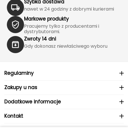
Szybka dostawa
Katadyn
nawet w 24 godziny z dobrymi kurierami
Kavu
Markowe produkty
Pracujemy tylko z producentami i
Kayland
dystrybutorami.
Zwroty 14 dni
Keen
Gdy dokonasz niewłaściwego wyboru
Klymit
Kohla
Regulaminy
L
Zakupy u nas
LEATT
Dodatkowe informacje
LOOP
Kontakt
LOOP WALK