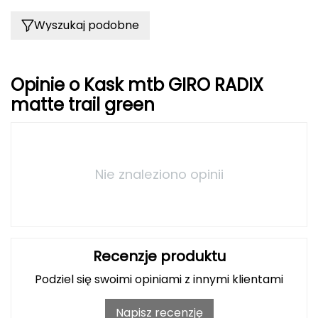
Haago
Wyszukaj podobne
Hanwag
Hoka
Opinie o Kask mtb GIRO RADIX
matte trail green
Hydrapak
Hydro Flask
I
Nie znaleziono opinii
IGLOO
INNY
Recenzje produktu
Icebreaker
Podziel się swoimi opiniami z innymi klientami
Icestorm
Napisz recenzję