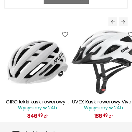
J
JOMA
Jetboil
Julbo
K
K2
KILLTEC
KONG
 z
GIRO lekki kask rowerowy z
UVEX Kask rowerowy Viva
Kari Traa
Wysyłamy w 24h
Wysyłamy w 24h
IS
systemem wentylacji AGILIS
biały
346
zł
186
zł
49
49
biały
Karpos