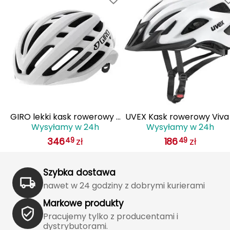
J
JOMA
Jetboil
Julbo
K
K2
 z
GIRO lekki kask rowerowy z
UVEX Kask rowerowy Viva
Wysyłamy w 24h
Wysyłamy w 24h
IS
systemem wentylacji AGILIS
biały
KILLTEC
346
zł
186
zł
49
49
biały
KONG
Szybka dostawa
Kari Traa
nawet w 24 godziny z dobrymi kurierami
Markowe produkty
Karpos
Pracujemy tylko z producentami i
dystrybutorami.