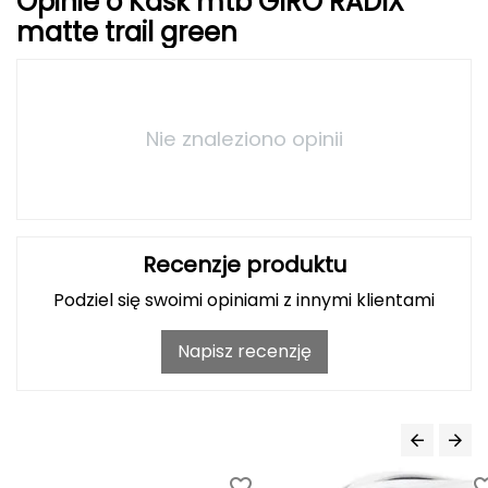
Opinie o Kask mtb GIRO RADIX
Haago
matte trail green
Hanwag
Hoka
Nie znaleziono opinii
Hydrapak
Hydro Flask
I
Recenzje produktu
IGLOO
Podziel się swoimi opiniami z innymi klientami
INNY
Napisz recenzję
Icebreaker
Icestorm