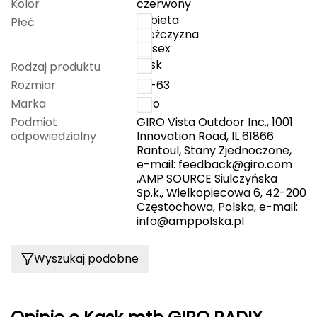
Kolor
czerwony
kobieta
Płeć
Grand Trunk
mężczyzna
unisex
Granger's
kask
Rodzaj produktu
Rozmiar
59-63
Gregory
Marka
Giro
Podmiot
GIRO Vista Outdoor Inc., 1001
Grivel
odpowiedzialny
Innovation Road, IL 61866
Rantoul, Stany Zjednoczone,
Gumbies
e-mail:
feedback@giro.com
,AMP SOURCE Siulczyńska
H
Sp.k., Wielkopiecowa 6, 42-200
Częstochowa, Polska, e-mail:
HAGLÖFS
info@amppolska.pl
HMS
Wyszukaj podobne
HMS PREMIUM