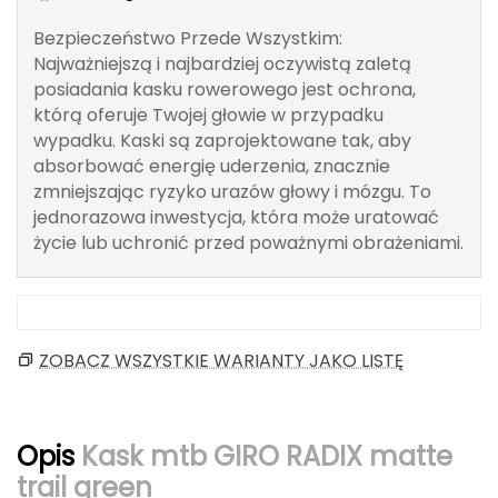
Berghaus
Bezpieczeństwo Przede Wszystkim:
Najważniejszą i najbardziej oczywistą zaletą
Black Diamond
posiadania kasku rowerowego jest ochrona,
którą oferuje Twojej głowie w przypadku
Blackburn
wypadku. Kaski są zaprojektowane tak, aby
absorbować energię uderzenia, znacznie
Bliz
zmniejszając ryzyko urazów głowy i mózgu. To
jednorazowa inwestycja, która może uratować
Bridgedale
życie lub uchronić przed poważnymi obrażeniami.
Buff
C
ZOBACZ WSZYSTKIE WARIANTY JAKO LISTĘ
C.A.M.P.
CAMELBAK
Opis
Kask mtb GIRO RADIX matte
CAMPINGAZ
trail green