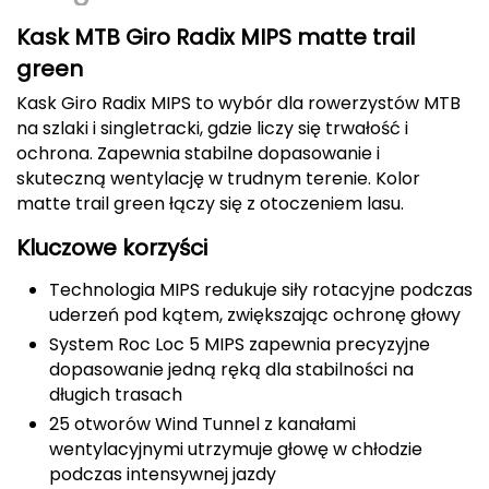
CMP
Kask MTB Giro Radix MIPS matte trail
green
Cassin
Kask Giro Radix MIPS to wybór dla rowerzystów MTB
na szlaki i singletracki, gdzie liczy się trwałość i
Ciele Athletics
ochrona. Zapewnia stabilne dopasowanie i
skuteczną wentylację w trudnym terenie. Kolor
Climbing Technology
matte trail green łączy się z otoczeniem lasu.
Coleman
Kluczowe korzyści
Columbia
Technologia MIPS redukuje siły rotacyjne podczas
uderzeń pod kątem, zwiększając ochronę głowy
Comodo
System Roc Loc 5 MIPS zapewnia precyzyjne
dopasowanie jedną ręką dla stabilności na
D
długich trasach
25 otworów Wind Tunnel z kanałami
DUNLOP
wentylacyjnymi utrzymuje głowę w chłodzie
podczas intensywnej jazdy
Darn Tough