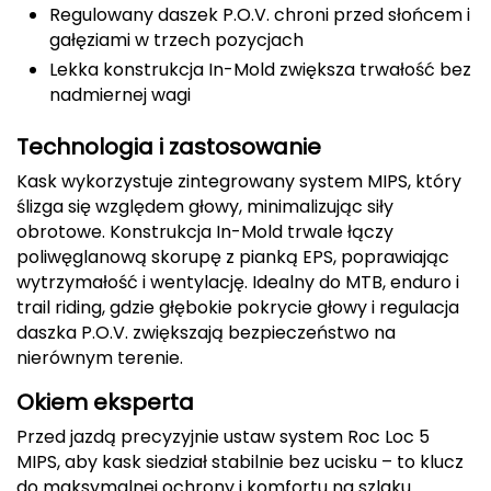
Regulowany daszek P.O.V. chroni przed słońcem i
Deuter
gałęziami w trzech pozycjach
Lekka konstrukcja In-Mold zwiększa trwałość bez
Dolomite
nadmiernej wagi
E
Technologia i zastosowanie
EISBAR
Kask wykorzystuje zintegrowany system MIPS, który
ślizga się względem głowy, minimalizując siły
ENERO
obrotowe. Konstrukcja In-Mold trwale łączy
poliwęglanową skorupę z pianką EPS, poprawiając
ENERO CAMP
wytrzymałość i wentylację. Idealny do MTB, enduro i
trail riding, gdzie głębokie pokrycie głowy i regulacja
daszka P.O.V. zwiększają bezpieczeństwo na
ENERO PRO
nierównym terenie.
Elmer by Swany
Okiem eksperta
Extremities
Przed jazdą precyzyjnie ustaw system Roc Loc 5
MIPS, aby kask siedział stabilnie bez ucisku – to klucz
F
do maksymalnej ochrony i komfortu na szlaku.