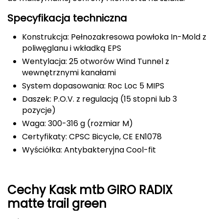
FASHY
Specyfikacja techniczna
Konstrukcja: Pełnozakresowa powłoka In-Mold z
Fjord Nansen
poliwęglanu i wkładką EPS
G
Wentylacja: 25 otworów Wind Tunnel z
wewnętrznymi kanałami
GIVOVA
System dopasowania: Roc Loc 5 MIPS
Daszek: P.O.V. z regulacją (15 stopni lub 3
GSI Outdoors
pozycje)
Waga: 300-316 g (rozmiar M)
Gear Aid
Certyfikaty: CPSC Bicycle, CE EN1078
Gerber
Wyściółka: Antybakteryjna Cool-fit
Giant Dragon
Cechy Kask mtb GIRO RADIX
Gilmonte
matte trail green
Giro