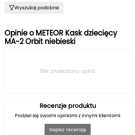
Wyszukaj podobne
Grand Trunk
Granger's
Opinie o METEOR Kask dziecięcy
MA-2 Orbit niebieski
Gregory
Grivel
Gumbies
Nie znaleziono opinii
H
HAGLÖFS
Recenzje produktu
HMS
Podziel się swoimi opiniami z innymi klientami
HMS PREMIUM
Napisz recenzję