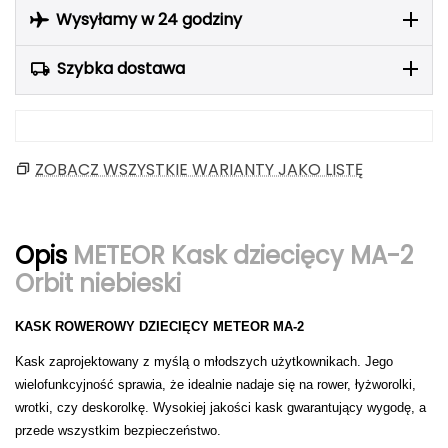
Berghaus
Wysyłamy w 24 godziny
Black Diamond
Szybka dostawa
Blackburn
Bliz
ZOBACZ WSZYSTKIE WARIANTY JAKO LISTĘ
Bridgedale
Opis
METEOR Kask dziecięcy MA-2
Buff
Orbit niebieski
C
KASK ROWEROWY DZIECIĘCY METEOR MA-2
C.A.M.P.
Kask zaprojektowany z myślą o młodszych użytkownikach. Jego
CAMELBAK
wielofunkcyjność sprawia, że idealnie nadaje się na rower, łyżworolki,
wrotki, czy deskorolkę. Wysokiej jakości kask gwarantujący wygodę, a
CAMPINGAZ
przede wszystkim bezpieczeństwo.