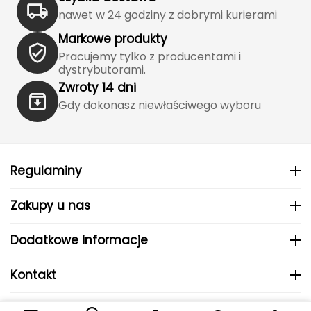
J
nawet w 24 godziny z dobrymi kurierami
JOMA
Markowe produkty
Pracujemy tylko z producentami i
Jetboil
dystrybutorami.
Zwroty 14 dni
Julbo
Gdy dokonasz niewłaściwego wyboru
K
K2
Regulaminy
KILLTEC
Zakupy u nas
KONG
Dodatkowe informacje
Kari Traa
Kontakt
Karpos
© 2024 MHS Sp. z o.o..