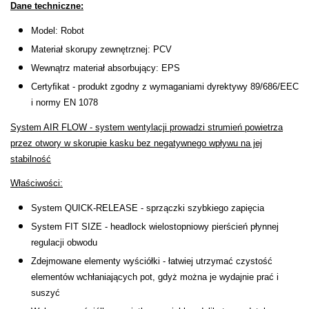
Dane techniczne:
Deuter
Model: Robot
Materiał skorupy zewnętrznej: PCV
Dolomite
Wewnątrz materiał absorbujący: EPS
E
Certyﬁkat - produkt zgodny z wymaganiami dyrektywy 89/686/EEC
i normy EN 1078
EISBAR
System AIR FLOW - system wentylacji prowadzi strumień powietrza
ENERO
przez otwory w skorupie kasku bez negatywnego wpływu na jej
stabilność
ENERO CAMP
Właściwości:
ENERO PRO
System QUICK-RELEASE - sprzączki szybkiego zapięcia
System FIT SIZE - headlock wielostopniowy pierścień płynnej
Elmer by Swany
regulacji obwodu
Zdejmowane elementy wyściółki - łatwiej utrzymać czystość
Extremities
elementów wchłaniających pot, gdyż można je wydajnie prać i
suszyć
F