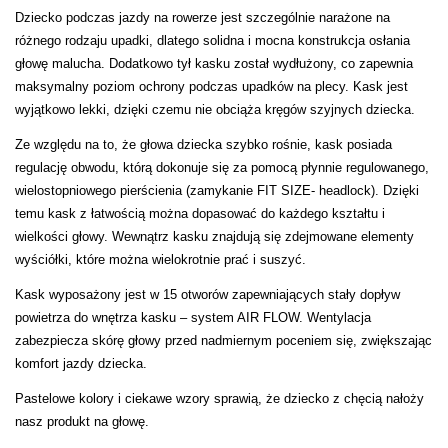
Dziecko podczas jazdy na rowerze jest szczególnie narażone na
CMP
różnego rodzaju upadki, dlatego solidna i mocna konstrukcja osłania
głowę malucha. Dodatkowo tył kasku został wydłużony, co zapewnia
Cassin
maksymalny poziom ochrony podczas upadków na plecy. Kask jest
wyjątkowo lekki, dzięki czemu nie obciąża kręgów szyjnych dziecka.
Ciele Athletics
Ze względu na to, że głowa dziecka szybko rośnie, kask posiada
Climbing Technology
regulację obwodu, którą dokonuje się za pomocą płynnie regulowanego,
wielostopniowego pierścienia (zamykanie FIT SIZE- headlock). Dzięki
Coleman
temu kask z łatwością można dopasować do każdego kształtu i
wielkości głowy. Wewnątrz kasku znajdują się zdejmowane elementy
Columbia
wyściółki, które można wielokrotnie prać i suszyć.
Kask wyposażony jest w 15 otworów zapewniających stały dopływ
Comodo
powietrza do wnętrza kasku – system AIR FLOW. Wentylacja
zabezpiecza skórę głowy przed nadmiernym poceniem się, zwiększając
D
komfort jazdy dziecka.
DUNLOP
Pastelowe kolory i ciekawe wzory sprawią, że dziecko z chęcią nałoży
nasz produkt na głowę.
Darn Tough