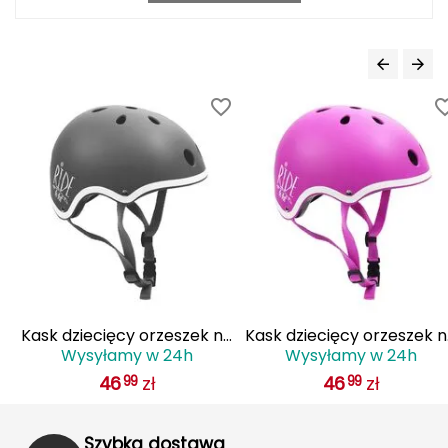
Haago
Hanwag
Hoka
Hydrapak
Hydro Flask
I
IGLOO
INNY
sk
Kask dziecięcy orzeszek na
Kask dziecięcy orzeszek 
Wysyłamy w 24h
Wysyłamy w 24h
rolki i hulajnogę SMJ SPORT
rolki i hulajnogę SMJ SPO
Icebreaker
46
zł
46
zł
99
99
czarny
Icestorm
Szybka dostawa