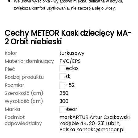
Welurowa wyściółka - wyjątkowo miękka, delikatna w dotyku,
zwiększa komfort użytkowania, nie zaczepia się o włosy.
FASHY
Fjord Nansen
Cechy METEOR Kask dziecięcy MA-
G
2 Orbit niebieski
GIVOVA
Kolor
turkusowy
Materiał dominujący
PVC/EPS
GSI Outdoors
dziecko
Płeć
kask
Rodzaj produktu
Gear Aid
Rozmiar
48-52
Gerber
Szerokość (cm)
250
Wysokość (cm)
300
Giant Dragon
Marka
Meteor
Podmiot
markARTUR Artur Czajkowski
Gilmonte
odpowiedzialny
Zadębie 44, 20-231 Lublin,
Polska
kontakt@meteor.pl
Giro