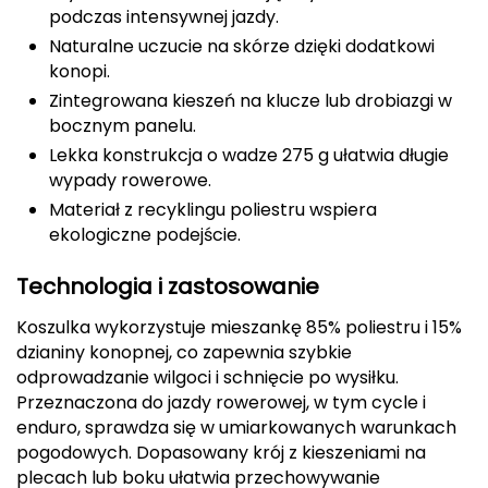
podczas intensywnej jazdy.
CMP
Naturalne uczucie na skórze dzięki dodatkowi
konopi.
Cassin
Zintegrowana kieszeń na klucze lub drobiazgi w
bocznym panelu.
Ciele Athletics
Lekka konstrukcja o wadze 275 g ułatwia długie
wypady rowerowe.
Climbing Technology
Materiał z recyklingu poliestru wspiera
Coleman
ekologiczne podejście.
Technologia i zastosowanie
Columbia
Koszulka wykorzystuje mieszankę 85% poliestru i 15%
Comodo
dzianiny konopnej, co zapewnia szybkie
odprowadzanie wilgoci i schnięcie po wysiłku.
D
Przeznaczona do jazdy rowerowej, w tym cycle i
DUNLOP
enduro, sprawdza się w umiarkowanych warunkach
pogodowych. Dopasowany krój z kieszeniami na
Darn Tough
plecach lub boku ułatwia przechowywanie