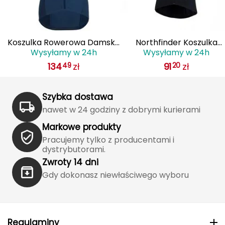
Haago
Hanwag
a
Koszulka Rowerowa Damska
Northfinder Koszulka
Hoka
Wysyłamy w 24h
Wysyłamy w 24h
ka
SILVINI Montella WD2024
rowerowa męska Judah
134
zł
91
zł
49
20
na
granatowa
merino blend czarna
Hydrapak
Hydro Flask
Szybka dostawa
nawet w 24 godziny z dobrymi kurierami
I
Markowe produkty
IGLOO
Pracujemy tylko z producentami i
dystrybutorami.
INNY
Zwroty 14 dni
Gdy dokonasz niewłaściwego wyboru
Icebreaker
Icestorm
Regulaminy