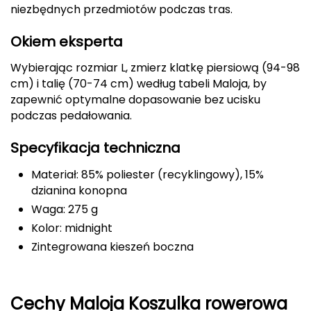
niezbędnych przedmiotów podczas tras.
Deuter
Okiem eksperta
Dolomite
Wybierając rozmiar L, zmierz klatkę piersiową (94-98
cm) i talię (70-74 cm) według tabeli Maloja, by
E
zapewnić optymalne dopasowanie bez ucisku
EISBAR
podczas pedałowania.
ENERO
Specyfikacja techniczna
Materiał: 85% poliester (recyklingowy), 15%
ENERO CAMP
dzianina konopna
Waga: 275 g
ENERO PRO
Kolor: midnight
Elmer by Swany
Zintegrowana kieszeń boczna
Extremities
Cechy Maloja Koszulka rowerowa
F