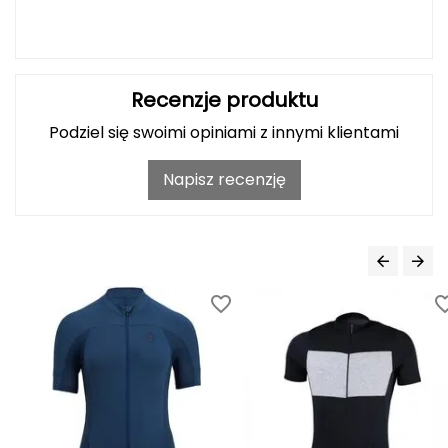
Grand Trunk
Granger's
Recenzje produktu
Podziel się swoimi opiniami z innymi klientami
Gregory
Napisz recenzję
Grivel
Gumbies
H
HAGLÖFS
HMS
HMS PREMIUM