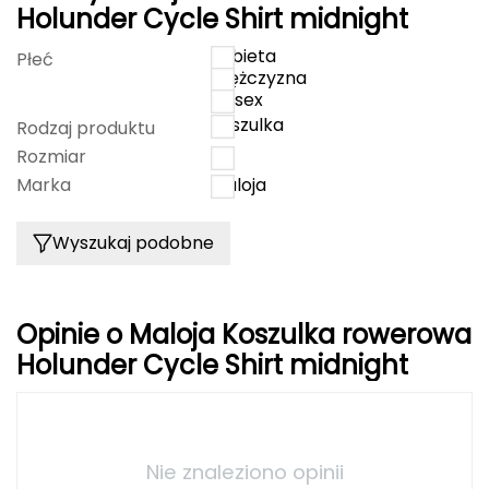
Holunder Cycle Shirt midnight
FASHY
kobieta
Płeć
mężczyzna
Fjord Nansen
unisex
koszulka
Rodzaj produktu
G
Rozmiar
M
GIVOVA
Marka
Maloja
GSI Outdoors
Wyszukaj podobne
Gear Aid
Gerber
Opinie o Maloja Koszulka rowerowa
Holunder Cycle Shirt midnight
Giant Dragon
Gilmonte
Nie znaleziono opinii
Giro