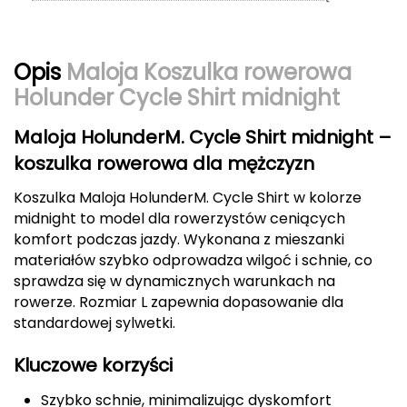
Berghaus
Black Diamond
Opis
Maloja Koszulka rowerowa
Holunder Cycle Shirt midnight
Blackburn
Maloja HolunderM. Cycle Shirt midnight –
Bliz
koszulka rowerowa dla mężczyzn
Bridgedale
Koszulka Maloja HolunderM. Cycle Shirt w kolorze
midnight to model dla rowerzystów ceniących
Buff
komfort podczas jazdy. Wykonana z mieszanki
materiałów szybko odprowadza wilgoć i schnie, co
C
sprawdza się w dynamicznych warunkach na
rowerze. Rozmiar L zapewnia dopasowanie dla
C.A.M.P.
standardowej sylwetki.
CAMELBAK
Kluczowe korzyści
CAMPINGAZ
Szybko schnie, minimalizując dyskomfort