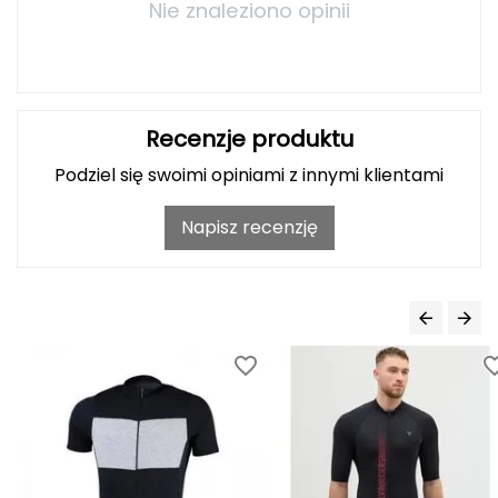
Haago
Nie znaleziono opinii
Hanwag
Hoka
Recenzje produktu
Hydrapak
Podziel się swoimi opiniami z innymi klientami
Hydro Flask
Napisz recenzję
I
IGLOO
INNY
Icebreaker
Icestorm