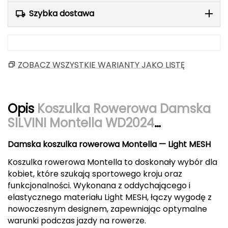
Berghaus
Szybka dostawa
Black Diamond
Blackburn
ZOBACZ WSZYSTKIE WARIANTY JAKO LISTĘ
Bliz
Bridgedale
Opis
Koszulka Rowerowa Damska
SILVINI Montella WD2024
Buff
granatowa
Damska koszulka rowerowa Montella — Light MESH
C
Koszulka rowerowa Montella to doskonały wybór dla
C.A.M.P.
kobiet, które szukają sportowego kroju oraz
funkcjonalności. Wykonana z oddychającego i
CAMELBAK
elastycznego materiału Light MESH, łączy wygodę z
nowoczesnym designem, zapewniając optymalne
CAMPINGAZ
warunki podczas jazdy na rowerze.