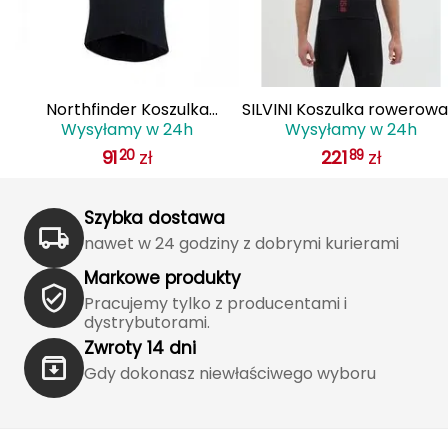
J
JOMA
Jetboil
a
Northfinder Koszulka
SILVINI Koszulka rowerowa
Wysyłamy w 24h
Wysyłamy w 24h
ka
rowerowa męska Judah
krótkim rękawem męsk
Julbo
91
zł
221
zł
20
89
na
merino blend czarna
Men Jersey MAZZANO
K
Szybka dostawa
K2
nawet w 24 godziny z dobrymi kurierami
KILLTEC
Markowe produkty
Pracujemy tylko z producentami i
KONG
dystrybutorami.
Zwroty 14 dni
Kari Traa
Gdy dokonasz niewłaściwego wyboru
Karpos