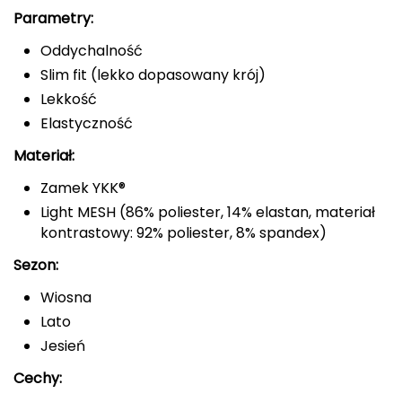
Parametry:
CMP
Oddychalność
Cassin
Slim fit (lekko dopasowany krój)
Lekkość
Ciele Athletics
Elastyczność
Climbing Technology
Materiał:
Zamek YKK®
Coleman
Light MESH (86% poliester, 14% elastan, materiał
kontrastowy: 92% poliester, 8% spandex)
Columbia
Sezon:
Comodo
Wiosna
D
Lato
Jesień
DUNLOP
Cechy:
Darn Tough