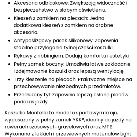
Akcesoria odblaskowe: Zwiększają widoczność i
bezpieczeństwo w słabym oświetleniu.
Deuter
Kieszeń z zamkiem na plecach: Jedna
Dolomite
dodatkowa kieszeń z zamkiem na drobne
akcesoria.
E
Antypoślizgowy pasek silikonowy: Zapewnia
stabilne przyleganie tylnej części koszulki.
EISBAR
Rękawy z ribbingiem: Dodają komfortu i estetyki.
Pełny zamek boczny: Umożliwia łatwe zakładanie
ENERO
i zdejmowanie koszulki oraz lepszą wentylację.
ENERO CAMP
Trzy kieszenie na plecach: Praktyczne miejsce na
przechowywanie niezbędnych przedmiotów.
ENERO PRO
Przedłużony tył: Zapewnia lepszą osłonę pleców
podczas jazdy.
Elmer by Swany
Koszulka Montella to model o sportowym kroju,
wyposażony w pełny zamek YKK®, idealny do jazdy na
Extremities
rowerach szosowych, gravelowych oraz MTB.
Wykonana z lekkich i przewiewnych materiałów Light
F