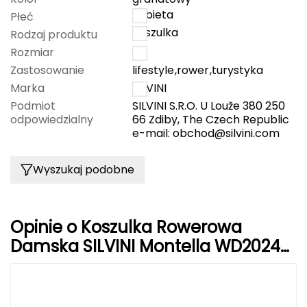
kobieta
Płeć
Grand Trunk
koszulka
Rodzaj produktu
Rozmiar
L
Granger's
Zastosowanie
lifestyle
,
rower
,
turystyka
Marka
SILVINI
Gregory
Podmiot
SILVINI S.R.O. U Louže 380 250
odpowiedzialny
66 Zdiby, The Czech Republic
Grivel
e-mail:
obchod@silvini.com
Gumbies
Wyszukaj podobne
H
HAGLÖFS
Opinie o Koszulka Rowerowa
Damska SILVINI Montella WD2024
HMS
granatowa
HMS PREMIUM