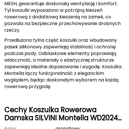
MESH, gwarantuje doskonałą wentylację i komfort.
FASHY
Tył koszulki wyposażono w potrójną kieszeń
rowerową z dodatkową kieszenią na zamek, co
Fjord Nansen
pozwala na bezpieczne przechowywanie drobnych
rzeczy.
G
Przedłużona tylna część koszulki oraz wbudowany
GIVOVA
pasek silikonowy zapewniają stabilność i ochronę
podczas jazdy. Odblaskowe elementy poprawiają
GSI Outdoors
widoczność, a materiały o elastycznej strukturze
zapewniają idealne dopasowanie i wygodę. Koszulka
Gear Aid
Montella łączy funkcjonalność z eleganckim
wyglądem, będąc doskonałym wyborem na każdą
Gerber
rowerową przygodę.
Giant Dragon
Cechy Koszulka Rowerowa
Gilmonte
Damska SILVINI Montella WD2024
granatowa
Giro
Kolor
granatowy