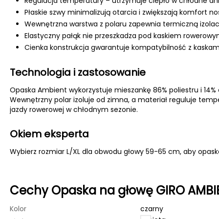
Regulacja temperatury – utrzymuje ciepło w chłodne dni 
Płaskie szwy minimalizują otarcia i zwiększają komfort no
Wewnętrzna warstwa z polaru zapewnia termiczną izolację
Elastyczny pałąk nie przeszkadza pod kaskiem rowerowy
Cienka konstrukcja gwarantuje kompatybilność z kaskam
Technologia i zastosowanie
Opaska Ambient wykorzystuje mieszankę 86% poliestru i 14% 
Wewnętrzny polar izoluje od zimna, a materiał reguluje te
jazdy rowerowej w chłodnym sezonie.
Okiem eksperta
Wybierz rozmiar L/XL dla obwodu głowy 59-65 cm, aby opaska 
Cechy Opaska na głowę GIRO AMBI
Kolor
czarny