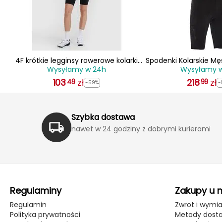
4F krótkie legginsy rowerowe kolarki
Spodenki Kolarskie Męsk
Wysyłamy w 24h
Wysyłamy 
damskie 4FWSS25TFSTF034 czarne
MP221
103
zł
218
zł
49
99
-59%
-
Szybka dostawa
nawet w 24 godziny z dobrymi kurierami
Regulaminy
Zakupy u 
Regulamin
Zwrot i wymi
Polityka prywatności
Metody dost