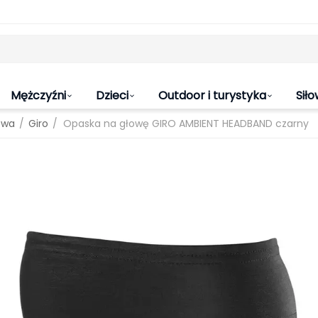
Mężczyźni
Dzieci
Outdoor i turystyka
Siło
/
/
owa
Giro
Opaska na głowę GIRO AMBIENT HEADBAND czarny