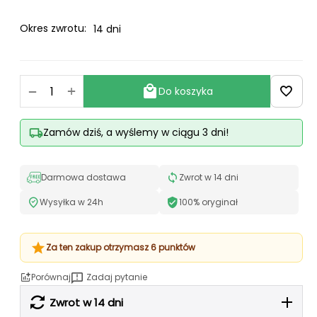
Okres zwrotu:
14 dni
+
−
Do koszyka
Zamów dziś, a wyślemy w ciągu 3 dni!
Darmowa dostawa
Zwrot w 14 dni
Wysyłka w 24h
100% oryginał
Za ten zakup otrzymasz 6 punktów
Porównaj
Zadaj pytanie
Zwrot w 14 dni