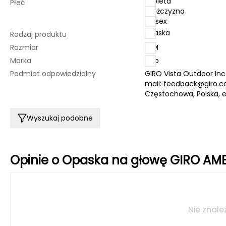
kobieta
Płeć
mężczyzna
unisex
opaska
Rodzaj produktu
Rozmiar
S/M
Marka
Giro
Podmiot odpowiedzialny
GIRO Vista Outdoor Inc.
mail:
feedback@giro.
Częstochowa, Polska, 
Wyszukaj podobne
Opinie o Opaska na głowę GIRO AM
Nie znale