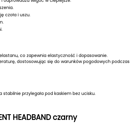
i odprowadza wilgoć w cieplejsze.
szenia.
 czoła i uszu.
m.
i.
elastanu, co zapewnia elastyczność i dopasowanie.
mperaturę, dostosowując się do warunków pogodowych podczas
stabilnie przylegała pod kaskiem bez ucisku.
ENT HEADBAND czarny