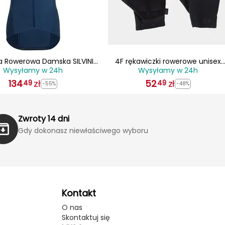
a Rowerowa Damska SILVINI
4F rękawiczki rowerowe unisex
Wysyłamy w 24h
Wysyłamy w 24h
ella WD2024 granatowa
4FWSS25AFGLU155 czarne
134
zł
52
zł
49
49
-55%
-48%
Zwroty 14 dni
Gdy dokonasz niewłaściwego wyboru
Kontakt
O nas
Skontaktuj się