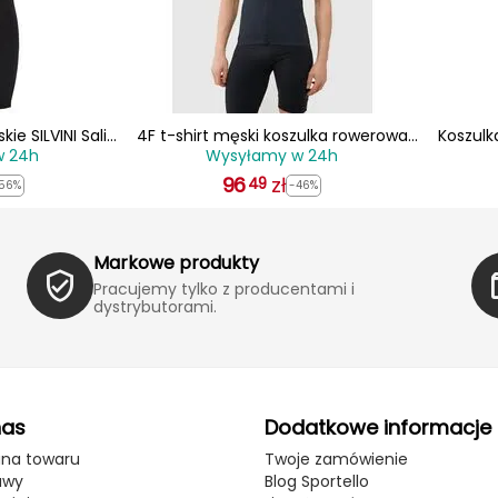
ie SILVINI Salio
4F t-shirt męski koszulka rowerowa
Koszulk
w 24h
Wysyłamy w 24h
4
rozpinana męska 4FWSS25TFTSM1285
Mont
96
czarna
zł
49
56%
-46%
Markowe produkty
Pracujemy tylko z producentami i
dystrybutorami.
nas
Dodatkowe informacje
ana towaru
Twoje zamówienie
awy
Blog Sportello