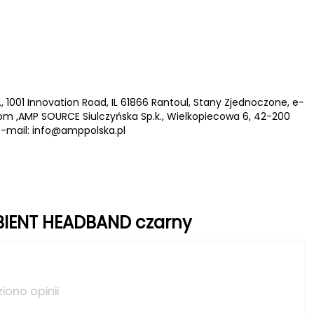
, 1001 Innovation Road, IL 61866 Rantoul, Stany Zjednoczone, e-
com
,AMP SOURCE Siulczyńska Sp.k., Wielkopiecowa 6, 42-200
e-mail:
info@amppolska.pl
BIENT HEADBAND czarny
ziono opinii