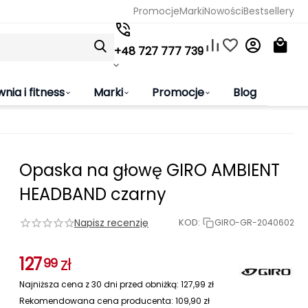
Promocje
Marki
Nowości
Bestsellery
+48 727 777 739
wnia i fitness
Marki
Promocje
Blog
Opaska na głowę GIRO AMBIENT
HEADBAND czarny
Napisz recenzję
KOD:
GIRO-GR-2040602
127
zł
99
Najniższa cena z 30 dni przed obniżką:
127,99
zł
Rekomendowana cena producenta:
109,90
zł