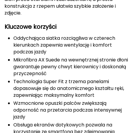
konstrukcja z rzepem ułatwia szybkie założenie i
CMP
zdjęcie.
Cassin
Kluczowe korzyści
Ciele Athletics
Oddychająca siatka rozciągliwa w czterech
kierunkach zapewnia wentylację i komfort
Climbing Technology
podczas jazdy
Mikrofibra AX Suede na wewnętrznej stronie dłoni
Coleman
gwarantuje pewny chwyt kierownicy i doskonałą
przyczepność
Columbia
Technologia Super Fit z trzema panelami
dopasowuje się do anatomicznego kształtu ręki,
Comodo
zapewniając maksymalny komfort
Wzmocnione opuszki palców zwiększają
D
odporność na przetarcia podczas intensywnej
DUNLOP
jazdy
Obsługa ekranów dotykowych pozwala na
Darn Tough
korzystanie ze smartfona bez zdejmowania