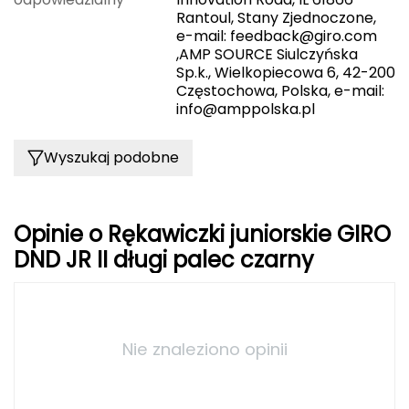
Haago
Rantoul, Stany Zjednoczone,
e-mail:
feedback@giro.com
Hanwag
,AMP SOURCE Siulczyńska
Sp.k., Wielkopiecowa 6, 42-200
Hoka
Częstochowa, Polska, e-mail:
info@amppolska.pl
Hydrapak
Wyszukaj podobne
Hydro Flask
I
Opinie o Rękawiczki juniorskie GIRO
IGLOO
DND JR II długi palec czarny
INNY
Icebreaker
Nie znaleziono opinii
Icestorm