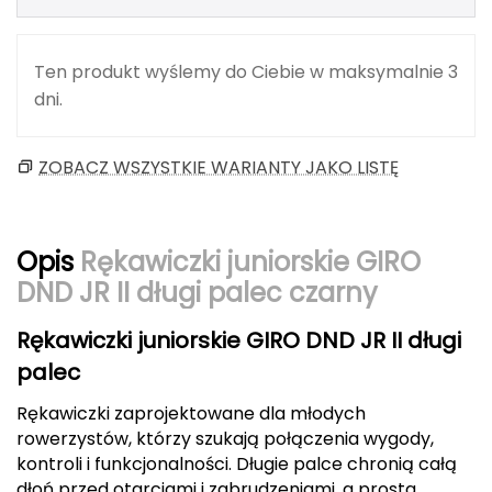
Berghaus
Black Diamond
Ten produkt wyślemy do Ciebie w maksymalnie 3
dni.
Blackburn
ZOBACZ WSZYSTKIE WARIANTY JAKO LISTĘ
Bliz
Bridgedale
Opis
Rękawiczki juniorskie GIRO
Buff
DND JR II długi palec czarny
C
Rękawiczki juniorskie GIRO DND JR II długi
C.A.M.P.
palec
Rękawiczki zaprojektowane dla młodych
CAMELBAK
rowerzystów, którzy szukają połączenia wygody,
kontroli i funkcjonalności. Długie palce chronią całą
CAMPINGAZ
dłoń przed otarciami i zabrudzeniami, a prosta