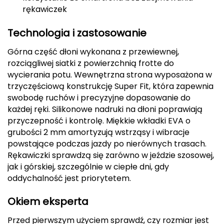
rękawiczek
Deuter
Technologia i zastosowanie
Dolomite
Górna część dłoni wykonana z przewiewnej,
E
rozciągliwej siatki z powierzchnią frotte do
wycierania potu. Wewnętrzna strona wyposażona w
EISBAR
trzyczęściową konstrukcję Super Fit, która zapewnia
swobodę ruchów i precyzyjne dopasowanie do
ENERO
każdej ręki. Silikonowe nadruki na dłoni poprawiają
przyczepność i kontrolę. Miękkie wkładki EVA o
ENERO CAMP
grubości 2 mm amortyzują wstrząsy i wibracje
powstające podczas jazdy po nierównych trasach.
ENERO PRO
Rękawiczki sprawdzą się zarówno w jeździe szosowej,
jak i górskiej, szczególnie w ciepłe dni, gdy
Elmer by Swany
oddychalność jest priorytetem.
Extremities
Okiem eksperta
Przed pierwszym użyciem sprawdź, czy rozmiar jest
F