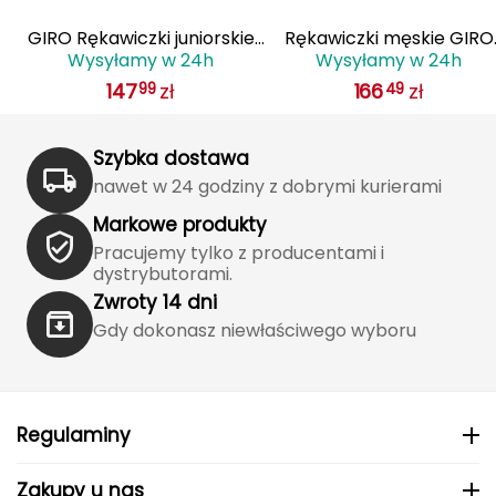
Katadyn
GIRO Rękawiczki juniorskie
Rękawiczki męskie GIRO
Kavu
Wysyłamy w 24h
Wysyłamy w 24h
5
BRAVO JR czarny
STRADEDURE SGEL krótki
147
zł
166
zł
99
49
palec midnight niebieski
Kayland
Szybka dostawa
Keen
nawet w 24 godziny z dobrymi kurierami
Klymit
Markowe produkty
Pracujemy tylko z producentami i
Kohla
dystrybutorami.
Zwroty 14 dni
L
Gdy dokonasz niewłaściwego wyboru
LEATT
LOOP
Regulaminy
LOOP WALK
Zakupy u nas