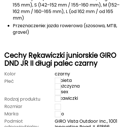
155 mm), S (142–152 mm / 155–160 mm), M (152–
Grand Trunk
162 mm / 160–165 mm), L (od 162 mm / od 165
mm)
Granger's
Przeznaczenie: jazda rowerowa (szosowa, MTB,
gravel)
Gregory
Grivel
Cechy Rękawiczki juniorskie GIRO
DND JR II długi palec czarny
Gumbies
Kolor
czarny
H
kobieta
Płeć
mężczyzna
HAGLÖFS
unisex
rękawiczki
Rodzaj produktu
HMS
Rozmiar
S
Marka
Giro
HMS PREMIUM
Podmiot
GIRO Vista Outdoor Inc., 1001
odpowiedzialny
Innovation Road, IL 61866