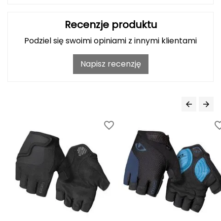
J
JOMA
Recenzje produktu
Podziel się swoimi opiniami z innymi klientami
Jetboil
Napisz recenzję
Julbo
K
K2
KILLTEC
KONG
Kari Traa
Karpos