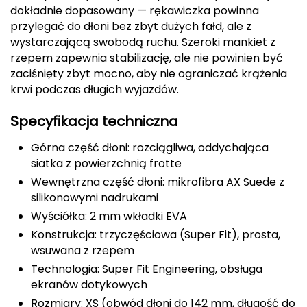
dokładnie dopasowany — rękawiczka powinna
FASHY
przylegać do dłoni bez zbyt dużych fałd, ale z
wystarczającą swobodą ruchu. Szeroki mankiet z
Fjord Nansen
rzepem zapewnia stabilizację, ale nie powinien być
zaciśnięty zbyt mocno, aby nie ograniczać krążenia
G
krwi podczas długich wyjazdów.
GIVOVA
Specyfikacja techniczna
GSI Outdoors
Górna część dłoni: rozciągliwa, oddychająca
siatka z powierzchnią frotte
Gear Aid
Wewnętrzna część dłoni: mikrofibra AX Suede z
silikonowymi nadrukami
Gerber
Wyściółka: 2 mm wkładki EVA
Konstrukcja: trzyczęściowa (Super Fit), prosta,
Giant Dragon
wsuwana z rzepem
Technologia: Super Fit Engineering, obsługa
Gilmonte
ekranów dotykowych
Giro
Rozmiary: XS (obwód dłoni do 142 mm, długość do