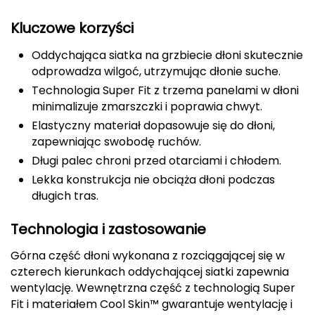
CMP
Kluczowe korzyści
Cassin
Oddychająca siatka na grzbiecie dłoni skutecznie
odprowadza wilgoć, utrzymując dłonie suche.
Ciele Athletics
Technologia Super Fit z trzema panelami w dłoni
minimalizuje zmarszczki i poprawia chwyt.
Climbing Technology
Elastyczny materiał dopasowuje się do dłoni,
zapewniając swobodę ruchów.
Coleman
Długi palec chroni przed otarciami i chłodem.
Lekka konstrukcja nie obciąża dłoni podczas
Columbia
długich tras.
Comodo
Technologia i zastosowanie
D
Górna część dłoni wykonana z rozciągającej się w
czterech kierunkach oddychającej siatki zapewnia
DUNLOP
wentylację. Wewnętrzna część z technologią Super
Fit i materiałem Cool Skin™ gwarantuje wentylację i
Darn Tough