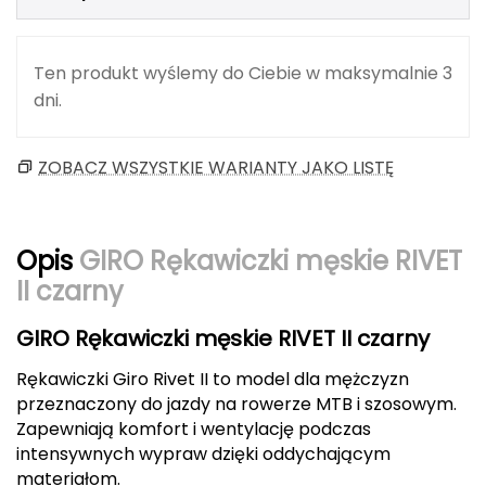
Berghaus
Black Diamond
Ten produkt wyślemy do Ciebie w maksymalnie 3
dni.
Blackburn
ZOBACZ WSZYSTKIE WARIANTY JAKO LISTĘ
Bliz
Bridgedale
Opis
GIRO Rękawiczki męskie RIVET
Buff
II czarny
C
GIRO Rękawiczki męskie RIVET II czarny
C.A.M.P.
Rękawiczki Giro Rivet II to model dla mężczyzn
przeznaczony do jazdy na rowerze MTB i szosowym.
CAMELBAK
Zapewniają komfort i wentylację podczas
intensywnych wypraw dzięki oddychającym
CAMPINGAZ
materiałom.