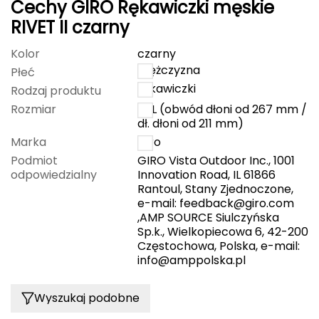
Cechy GIRO Rękawiczki męskie
FASHY
RIVET II czarny
Kolor
czarny
Fjord Nansen
mężczyzna
Płeć
G
rękawiczki
Rodzaj produktu
Rozmiar
XXL (obwód dłoni od 267 mm /
GIVOVA
dł. dłoni od 211 mm)
Marka
Giro
GSI Outdoors
Podmiot
GIRO Vista Outdoor Inc., 1001
odpowiedzialny
Innovation Road, IL 61866
Gear Aid
Rantoul, Stany Zjednoczone,
e-mail:
feedback@giro.com
Gerber
,AMP SOURCE Siulczyńska
Sp.k., Wielkopiecowa 6, 42-200
Częstochowa, Polska, e-mail:
Giant Dragon
info@amppolska.pl
Gilmonte
Wyszukaj podobne
Giro