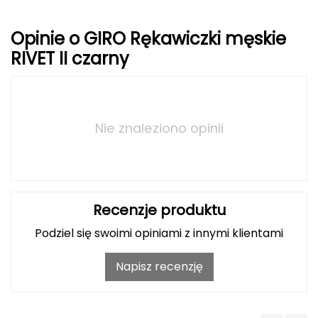
Grand Trunk
Opinie o GIRO Rękawiczki męskie
RIVET II czarny
Granger's
Gregory
Nie znaleziono opinii
Grivel
Gumbies
H
Recenzje produktu
HAGLÖFS
Podziel się swoimi opiniami z innymi klientami
HMS
Napisz recenzję
HMS PREMIUM