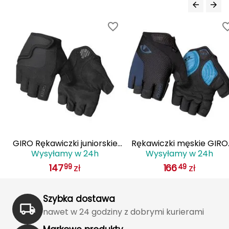
Haago
Hanwag
Hoka
Hydrapak
Hydro Flask
I
IGLOO
GIRO Rękawiczki juniorskie
Rękawiczki męskie GIRO
Wysyłamy w 24h
Wysyłamy w 24h
5
BRAVO JR czarny
STRADEDURE SGEL krótki
INNY
147
zł
166
zł
99
49
palec midnight niebieski
Icebreaker
Szybka dostawa
Icestorm
nawet w 24 godziny z dobrymi kurierami