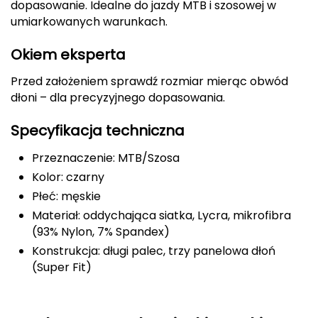
dopasowanie. Idealne do jazdy MTB i szosowej w
umiarkowanych warunkach.
Deuter
Okiem eksperta
Dolomite
Przed założeniem sprawdź rozmiar mierąc obwód
E
dłoni – dla precyzyjnego dopasowania.
EISBAR
Specyfikacja techniczna
ENERO
Przeznaczenie: MTB/Szosa
Kolor: czarny
ENERO CAMP
Płeć: męskie
Materiał: oddychająca siatka, Lycra, mikrofibra
ENERO PRO
(93% Nylon, 7% Spandex)
Elmer by Swany
Konstrukcja: długi palec, trzy panelowa dłoń
(Super Fit)
Extremities
F