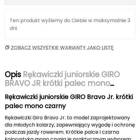
Berghaus
Black Diamond
Ten produkt wyślemy do Ciebie w maksymalnie 3
dni.
Blackburn
ZOBACZ WSZYSTKIE WARIANTY JAKO LISTĘ
Bliz
Bridgedale
Opis
Rękawiczki juniorskie GIRO
Buff
BRAVO JR krótki palec mono
czarny
C
Rękawiczki juniorskie GIRO Bravo Jr. krótki
C.A.M.P.
palec mono czarny
Rękawiczki Giro Bravo Jr. to model zaprojektowany
CAMELBAK
dla młodych kolarzy, zapewniający wygodę i ochronę
podczas jazdy rowerem. Krótkie palce i czarna
CAMPINGAZ
kolorystyka mono czynią je praktycznym wyborem