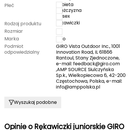
kobieta
Płeć
mężczyzna
Grand Trunk
unisex
rękawiczki
Rodzaj produktu
Granger's
Rozmiar
L
Marka
Giro
Gregory
Podmiot
GIRO Vista Outdoor Inc., 1001
odpowiedzialny
Innovation Road, IL 61866
Grivel
Rantoul, Stany Zjednoczone,
e-mail:
feedback@giro.com
Gumbies
,AMP SOURCE Siulczyńska
Sp.k., Wielkopiecowa 6, 42-200
H
Częstochowa, Polska, e-mail:
info@amppolska.pl
HAGLÖFS
Wyszukaj podobne
HMS
HMS PREMIUM
Opinie o Rękawiczki juniorskie GIRO