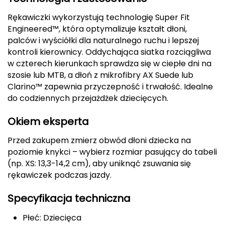
Rękawiczki wykorzystują technologię Super Fit
Deuter
Engineered™, która optymalizuje kształt dłoni,
palców i wyściółki dla naturalnego ruchu i lepszej
Dolomite
kontroli kierownicy. Oddychająca siatka rozciągliwa
E
w czterech kierunkach sprawdza się w ciepłe dni na
szosie lub MTB, a dłoń z mikrofibry AX Suede lub
EISBAR
Clarino™ zapewnia przyczepność i trwałość. Idealne
do codziennych przejażdżek dziecięcych.
ENERO
Okiem eksperta
ENERO CAMP
Przed zakupem zmierz obwód dłoni dziecka na
poziomie knykci – wybierz rozmiar pasujący do tabeli
ENERO PRO
(np. XS: 13,3-14,2 cm), aby uniknąć zsuwania się
rękawiczek podczas jazdy.
Elmer by Swany
Specyfikacja techniczna
Extremities
Płeć: Dziecięca
F