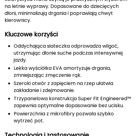
na letnie wyprawy. Dopasowane do dziecięcych
CMP
dłoni, minimalizują drgania i poprawiają chwyt
kierownicy.
Cassin
Kluczowe korzyści
Ciele Athletics
Oddychająca siateczka odprowadza wilgoć,
Climbing Technology
utrzymując dłonie suche podczas intensywnej
jazdy.
Coleman
Lekka wyściółka EVA amortyzuje drgania,
zmniejszając zmęczenie rąk.
Columbia
Szeroki otwór z zapięciem na rzep ułatwia
zakładanie i zdejmowanie.
Comodo
Trzypanelowa konstrukcja Super Fit Engineered™
zapewnia optymalne dopasowanie bez ucisku.
D
Powierzchnia z mikrofibry pozwala szybko
DUNLOP
wytrzeć pot.
Darn Tough
Technologia i zastosowanie