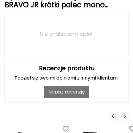
Haago
BRAVO JR krótki palec mono
czarny
Hanwag
Hoka
Nie znaleziono opinii
Hydrapak
Hydro Flask
Recenzje produktu
I
Podziel się swoimi opiniami z innymi klientami
IGLOO
Napisz recenzję
INNY
Icebreaker
Icestorm