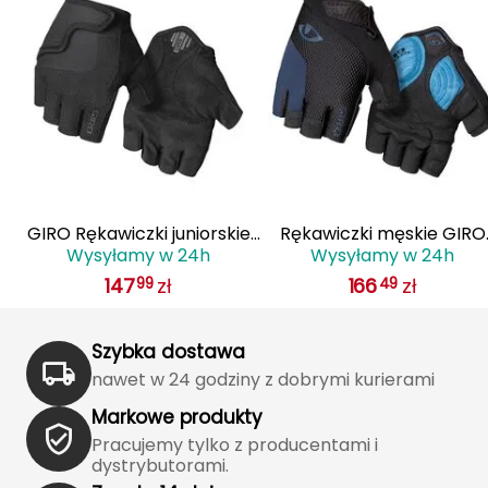
J
JOMA
Jetboil
Julbo
K
GIRO Rękawiczki juniorskie
Rękawiczki męskie GIRO
K2
Wysyłamy w 24h
Wysyłamy w 24h
5
BRAVO JR czarny
STRADEDURE SGEL krótki
147
zł
166
zł
99
49
palec midnight niebieski
KILLTEC
KONG
Szybka dostawa
nawet w 24 godziny z dobrymi kurierami
Kari Traa
Markowe produkty
Karpos
Pracujemy tylko z producentami i
dystrybutorami.