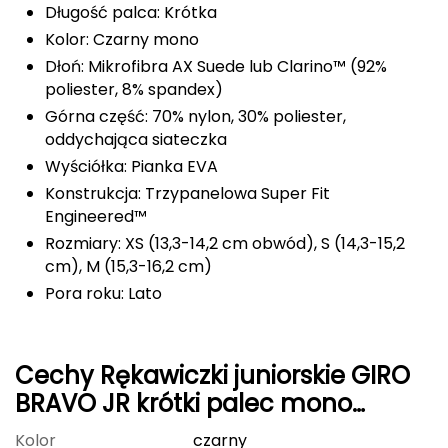
Długość palca: Krótka
FASHY
Kolor: Czarny mono
Dłoń: Mikrofibra AX Suede lub Clarino™ (92%
Fjord Nansen
poliester, 8% spandex)
Górna część: 70% nylon, 30% poliester,
G
oddychająca siateczka
GIVOVA
Wyściółka: Pianka EVA
Konstrukcja: Trzypanelowa Super Fit
GSI Outdoors
Engineered™
Rozmiary: XS (13,3-14,2 cm obwód), S (14,3-15,2
Gear Aid
cm), M (15,3-16,2 cm)
Pora roku: Lato
Gerber
Giant Dragon
Cechy Rękawiczki juniorskie GIRO
Gilmonte
BRAVO JR krótki palec mono
czarny
Kolor
czarny
Giro