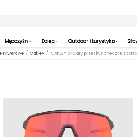
Mężczyźni
Dzieci
Outdoor i turystyka
Siło
/
/
le rowerowe
Oakley
OAKLEY okulary przeciwsłoneczne spor