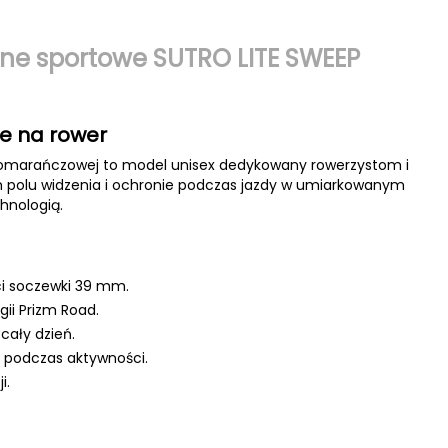
zne sportowe SUTRO LITE SWEEP
we na rower
 pomarańczowej to model unisex dedykowany rowerzystom i
 polu widzenia i ochronie podczas jazdy w umiarkowanym
hnologią.
ści soczewki 39 mm.
gii Prizm Road.
cały dzień.
 podczas aktywności.
i.