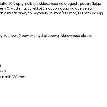
światła 20% optymalizują widoczność na drogach, podkreślając
łem O Matter łączy lekkość z odpornością na uderzenia,
kach oświetleniowych. Wymiary 39 mm/139 mm/138 mm pasują
aby zachować powłokę hydrofobową i klarowność obrazu
i
a 2N
uszniki 138 mm