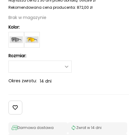
Najniższa cena z 30 dni przed obniżką:
566,89
zł
Rekomendowana cena producenta:
872,00
zł
Brak w magazynie
Kolor:
Rozmiar:
Okres zwrotu:
14 dni
Darmowa dostawa
Zwrot w 14 dni