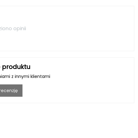
ziono opinii
 produktu
niami z innymi klientami
 recenzję