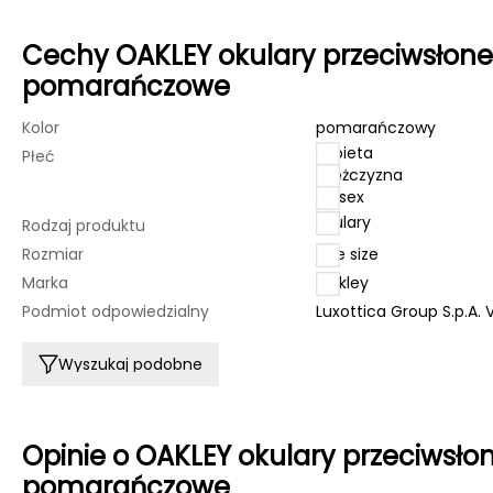
Cechy OAKLEY okulary przeciwsłone
pomarańczowe
Kolor
pomarańczowy
kobieta
Płeć
mężczyzna
unisex
okulary
Rodzaj produktu
Rozmiar
one size
Marka
Oakley
Podmiot odpowiedzialny
Luxottica Group S.p.A.
Wyszukaj podobne
Opinie o OAKLEY okulary przeciwsł
pomarańczowe