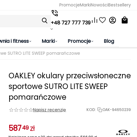
Promocje
Marki
Nowości
Bestsellery
+48 727 777 739
wnia i fitness
Marki
Promocje
Blog
towe SUTRO LITE SWEEP pomarańczowe
OAKLEY okulary przeciwsłoneczne
sportowe SUTRO LITE SWEEP
pomarańczowe
Napisz recenzję
KOD:
OAK-94650239
587
zł
49