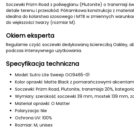
Soczewki Prizm Road z poliwęglanu (Plutonite) o transmisji 
detale terenu i przeszkód. Półramkowa konstrukcja z materia
idealna do kolarstwa szosowego i MTB w zmiennych warun
do większości twarzy (rozmiar M).
Okiem eksperta
Regularnie czyść soczewki dedykowaną ściereczką Oakley, 
podczas intensywnego użytkowania.
Specyfikacja techniczna
Model: Sutro Lite Sweep OO9465-01
Kolor oprawki: Matte Black z pomarańczowymi akcentam
Soczewki: Prizm Road, Plutonite, transmisja 20%, kategori
Wymiary: szerokość soczewki 39 mm, mostek 139 mm, za
Materiał oprawki: O Matter
Polaryzacja: Nie
Ochrona UV: 100%
Rozmiar: M, unisex