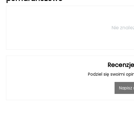
Nie znale
Recenzje
Podziel się swoimi opi
Napisz