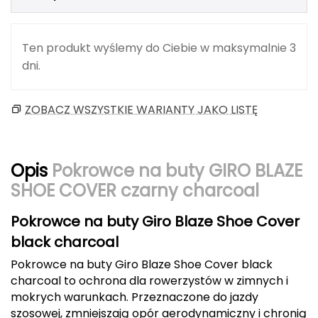
Berghaus
Black Diamond
Ten produkt wyślemy do Ciebie w maksymalnie 3
dni.
Blackburn
ZOBACZ WSZYSTKIE WARIANTY JAKO LISTĘ
Bliz
Bridgedale
Opis
Pokrowce na buty GIRO BLAZE
Buff
SHOE COVER czarny charcoal
C
Pokrowce na buty Giro Blaze Shoe Cover
C.A.M.P.
black charcoal
Pokrowce na buty Giro Blaze Shoe Cover black
CAMELBAK
charcoal to ochrona dla rowerzystów w zimnych i
mokrych warunkach. Przeznaczone do jazdy
CAMPINGAZ
szosowej, zmniejszają opór aerodynamiczny i chronią