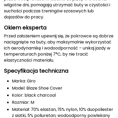
wilgotne dni, pomagają utrzymać buty w czystości i
Deuter
suchości podczas treningów szosowych lub
dojazdów do pracy.
Dolomite
Okiem eksperta
E
Przed założeniem upewnij się, że pokrowce są dobrze
naciągnięte na buty, aby maksymalnie wykorzystać
EISBAR
ich aerodynamikę i wodoodporność – unikaj jazdy w
temperaturach poniżej 7°C, by nie tracić
ENERO
elastyczności materiału.
ENERO CAMP
Specyfikacja techniczna
ENERO PRO
Marka: Giro
Model: Blaze Shoe Cover
Elmer by Swany
Kolor: black charcoal
Rozmiar: M
Extremities
Materiał: 70% elastan, 15% nylon, 10% duopoliester
z siatki, 5% poliuretan; wodoodporny powlekany
F