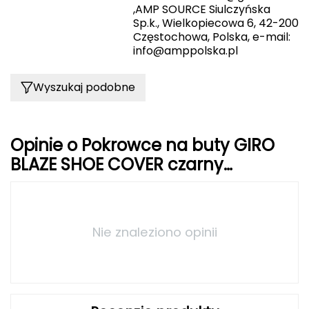
,AMP SOURCE Siulczyńska
Sp.k., Wielkopiecowa 6, 42-200
Grand Trunk
Częstochowa, Polska, e-mail:
info@amppolska.pl
Granger's
Wyszukaj podobne
Gregory
Grivel
Opinie o Pokrowce na buty GIRO
Gumbies
BLAZE SHOE COVER czarny
charcoal
H
HAGLÖFS
Nie znaleziono opinii
HMS
HMS PREMIUM