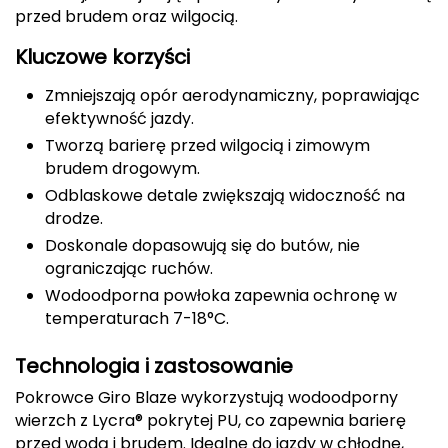
przed brudem oraz wilgocią.
CMP
Kluczowe korzyści
Cassin
Zmniejszają opór aerodynamiczny, poprawiając
efektywność jazdy.
Ciele Athletics
Tworzą barierę przed wilgocią i zimowym
Climbing Technology
brudem drogowym.
Odblaskowe detale zwiększają widoczność na
Coleman
drodze.
Doskonale dopasowują się do butów, nie
Columbia
ograniczając ruchów.
Wodoodporna powłoka zapewnia ochronę w
Comodo
temperaturach 7-18°C.
D
Technologia i zastosowanie
DUNLOP
Pokrowce Giro Blaze wykorzystują wodoodporny
wierzch z Lycra® pokrytej PU, co zapewnia barierę
Darn Tough
przed wodą i brudem. Idealne do jazdy w chłodne,