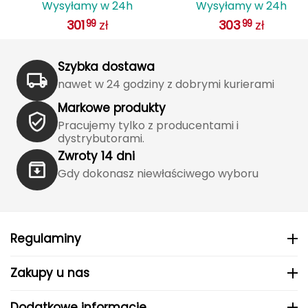
J
Wysyłamy w 24h
Wysyłamy w 24h
R
podsiodłowa MULE 9 Saddle
kierownicę Mule 12
301
zł
303
zł
99
99
Pack
Handlebar Pack
JOMA
Jetboil
Szybka dostawa
nawet w 24 godziny z dobrymi kurierami
Julbo
Markowe produkty
Pracujemy tylko z producentami i
K
dystrybutorami.
K2
Zwroty 14 dni
Gdy dokonasz niewłaściwego wyboru
KILLTEC
KONG
Regulaminy
Kari Traa
Zakupy u nas
Karpos
Dodatkowe informacje