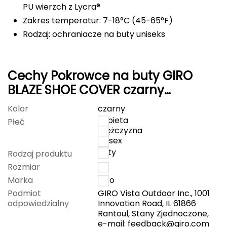
PU wierzch z Lycra®
FASHY
Zakres temperatur: 7-18°C (45-65°F)
Rodzaj: ochraniacze na buty uniseks
Fjord Nansen
G
Cechy Pokrowce na buty GIRO
GIVOVA
BLAZE SHOE COVER czarny
charcoal
GSI Outdoors
Kolor
czarny
kobieta
Płeć
Gear Aid
mężczyzna
unisex
Gerber
buty
Rodzaj produktu
Rozmiar
M
Giant Dragon
Marka
Giro
Podmiot
GIRO Vista Outdoor Inc., 1001
Gilmonte
odpowiedzialny
Innovation Road, IL 61866
Rantoul, Stany Zjednoczone,
Giro
e-mail:
feedback@giro.com