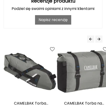
Recenzje produktu
Haago
Podziel się swoimi opiniami z innymi klientami
Hanwag
Napisz recenzję
Hoka
Hydrapak
Hydro Flask
I
IGLOO
INNY
Icebreaker
Icestorm
CAMELBAK Torba
CAMELBAK Torba na