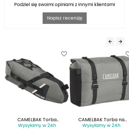
Haago
Podziel się swoimi opiniami z innymi klientami
Hanwag
Napisz recenzję
Hoka
Hydrapak
Hydro Flask
I
IGLOO
INNY
Icebreaker
Icestorm
CAMELBAK Torba
CAMELBAK Torba na
Wysyłamy w 24h
Wysyłamy w 24h
R
podsiodłowa MULE 9 Saddle
kierownicę Mule 12