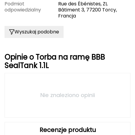
Podmiot
Rue des Ébénistes, ZI,
odpowiedzialny
Bâtiment 3, 77200 Torcy,
Grand Trunk
Francja
Granger's
Wyszukaj podobne
Gregory
Grivel
Opinie o Torba na ramę BBB
SealTank 1.1L
Gumbies
H
HAGLÖFS
Nie znaleziono opinii
HMS
HMS PREMIUM
Recenzje produktu