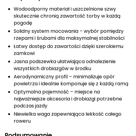
Wodoodporny materiał i uszczelnione szwy
Deuter
skutecznie chronią zawartość torby w każdą
pogodę
Dolomite
Solidny system mocowania – wybór pomiędzy
rzepami i śrubami dla maksymalnej stabilności
E
Łatwy dostęp do zawartości dzięki szerokiemu
EISBAR
zamkowi
Jasna podszewka ułatwiająca odnalezienie
ENERO
wszystkich drobiazgów w środku
Aerodynamiczny profil – minimalizuje opór
ENERO CAMP
powietrza i idealnie komponuje się z każdą ramą
Optymalna pojemność – miejsce na
ENERO PRO
najważniejsze akcesoria i drobiazgi potrzebne
podczas jazdy
Elmer by Swany
Niewielka waga zapewniająca lekkość całego
Extremities
roweru
F
Podsumowanie