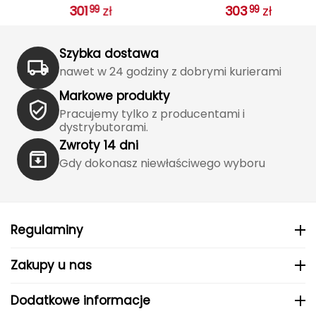
J
301
zł
303
zł
99
99
Pack
Handlebar Pack
JOMA
Szybka dostawa
Jetboil
nawet w 24 godziny z dobrymi kurierami
Markowe produkty
Julbo
Pracujemy tylko z producentami i
dystrybutorami.
K
Zwroty 14 dni
K2
Gdy dokonasz niewłaściwego wyboru
KILLTEC
KONG
Regulaminy
Kari Traa
Zakupy u nas
Karpos
Dodatkowe informacje