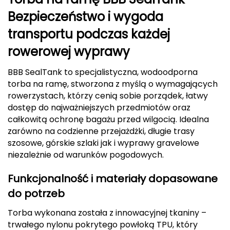
Berghaus
Bezpieczeństwo i wygoda
transportu podczas każdej
Black Diamond
rowerowej wyprawy
Blackburn
BBB SealTank to specjalistyczna, wodoodporna
Bliz
torba na ramę, stworzona z myślą o wymagających
rowerzystach, którzy cenią sobie porządek, łatwy
Bridgedale
dostęp do najważniejszych przedmiotów oraz
całkowitą ochronę bagażu przed wilgocią. Idealna
Buff
zarówno na codzienne przejażdżki, długie trasy
szosowe, górskie szlaki jak i wyprawy gravelowe
C
niezależnie od warunków pogodowych.
C.A.M.P.
Funkcjonalność i materiały dopasowane
do potrzeb
CAMELBAK
Torba wykonana została z innowacyjnej tkaniny –
CAMPINGAZ
trwałego nylonu pokrytego powłoką TPU, który