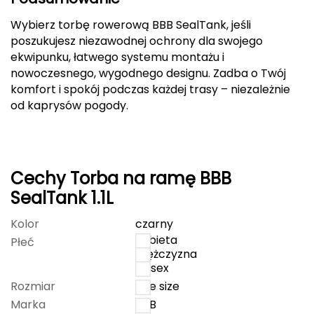
FASHY
Wybierz torbę rowerową BBB SealTank, jeśli
poszukujesz niezawodnej ochrony dla swojego
Fjord Nansen
ekwipunku, łatwego systemu montażu i
nowoczesnego, wygodnego designu. Zadba o Twój
G
komfort i spokój podczas każdej trasy – niezależnie
od kaprysów pogody.
GIVOVA
GSI Outdoors
Cechy Torba na ramę BBB
Gear Aid
SealTank 1.1L
Gerber
Kolor
czarny
kobieta
Płeć
Giant Dragon
mężczyzna
unisex
Gilmonte
Rozmiar
one size
Marka
BBB
Giro