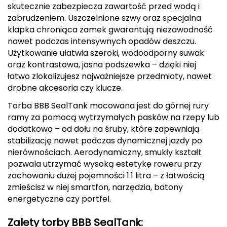
skutecznie zabezpiecza zawartość przed wodą i
CMP
zabrudzeniem. Uszczelnione szwy oraz specjalna
klapka chroniąca zamek gwarantują niezawodność
Cassin
nawet podczas intensywnych opadów deszczu.
Użytkowanie ułatwia szeroki, wodoodporny suwak
Ciele Athletics
oraz kontrastowa, jasna podszewka – dzięki niej
łatwo zlokalizujesz najważniejsze przedmioty, nawet
Climbing Technology
drobne akcesoria czy klucze.
Torba BBB SealTank mocowana jest do górnej rury
Coleman
ramy za pomocą wytrzymałych pasków na rzepy lub
dodatkowo – od dołu na śruby, które zapewniają
Columbia
stabilizację nawet podczas dynamicznej jazdy po
nierównościach. Aerodynamiczny, smukły kształt
Comodo
pozwala utrzymać wysoką estetykę roweru przy
zachowaniu dużej pojemności 1.1 litra – z łatwością
D
zmieścisz w niej smartfon, narzędzia, batony
DUNLOP
energetyczne czy portfel.
Darn Tough
Zalety torby BBB SealTank: