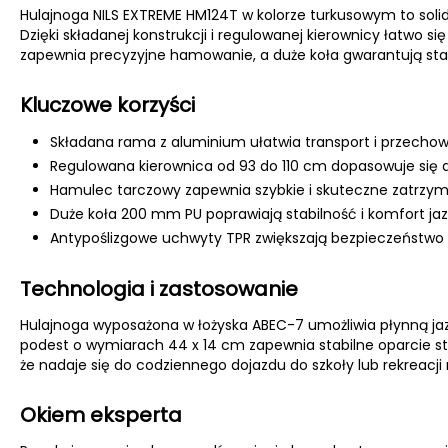
Hulajnoga NILS EXTREME HM124T w kolorze turkusowym to solidn
Dzięki składanej konstrukcji i regulowanej kierownicy łatwo 
zapewnia precyzyjne hamowanie, a duże koła gwarantują sta
Kluczowe korzyści
Składana rama z aluminium ułatwia transport i przecho
Regulowana kierownica od 93 do 110 cm dopasowuje się d
Hamulec tarczowy zapewnia szybkie i skuteczne zatrzym
Duże koła 200 mm PU poprawiają stabilność i komfort jaz
Antypoślizgowe uchwyty TPR zwiększają bezpieczeństwo 
Technologia i zastosowanie
Hulajnoga wyposażona w łożyska ABEC-7 umożliwia płynną jaz
podest o wymiarach 44 x 14 cm zapewnia stabilne oparcie sto
że nadaje się do codziennego dojazdu do szkoły lub rekreacji m
Okiem eksperta