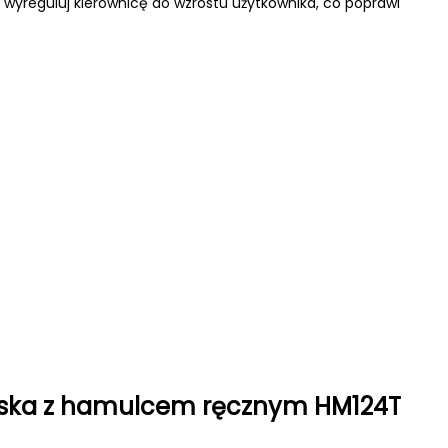
 wyreguluj kierownicę do wzrostu użytkownika, co poprawi
jska z hamulcem ręcznym HM124T