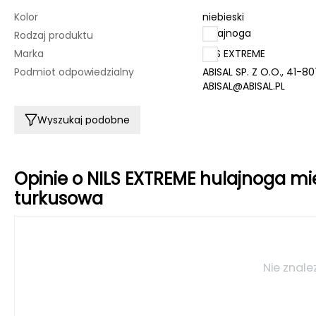
Kolor
niebieski
hulajnoga
Rodzaj produktu
Marka
NILS EXTREME
Podmiot odpowiedzialny
ABISAL SP. Z O.O., 41-8
ABISAL@ABISAL.PL
Wyszukaj podobne
Opinie o NILS EXTREME hulajnoga 
turkusowa
Nie znale