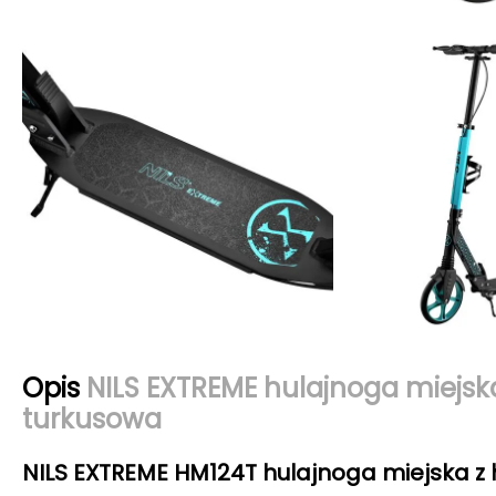
Opis
NILS EXTREME hulajnoga miej
turkusowa
NILS EXTREME HM124T hulajnoga miejska 