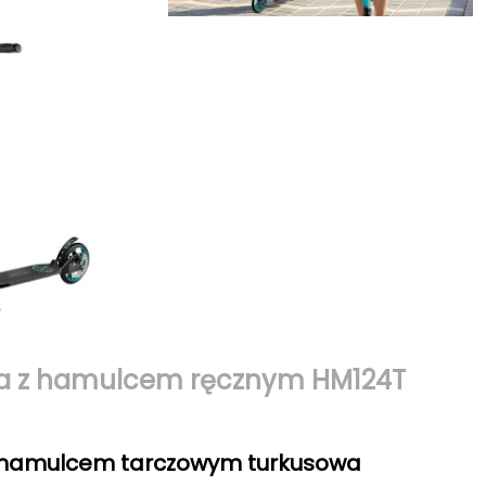
ska z hamulcem ręcznym HM124T
z hamulcem tarczowym turkusowa