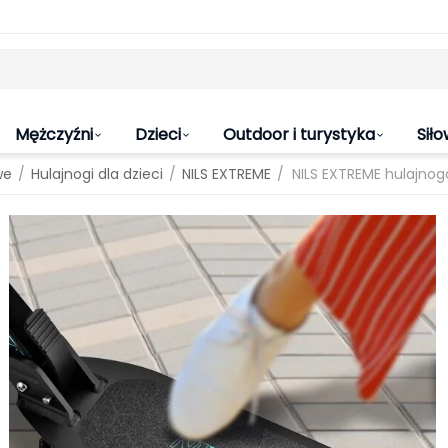
Mężczyźni
Dzieci
Outdoor i turystyka
Siło
/
/
/
we
Hulajnogi dla dzieci
NILS EXTREME
NILS EXTREME hulajno