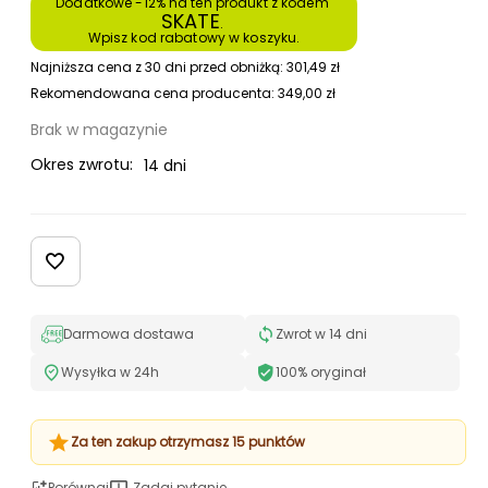
Dodatkowe -12% na ten produkt z kodem 
SKATE
. 
Wpisz kod rabatowy w koszyku.
Najniższa cena z 30 dni przed obniżką:
301,49
zł
Rekomendowana cena producenta:
349,00
zł
Brak w magazynie
Okres zwrotu:
14 dni
Darmowa dostawa
Zwrot w 14 dni
Wysyłka w 24h
100% oryginał
Za ten zakup otrzymasz 15 punktów
Porównaj
Zadaj pytanie