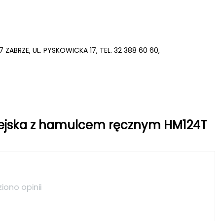
07 ZABRZE, UL. PYSKOWICKA 17, TEL. 32 388 60 60,
miejska z hamulcem ręcznym HM124T
ziono opinii