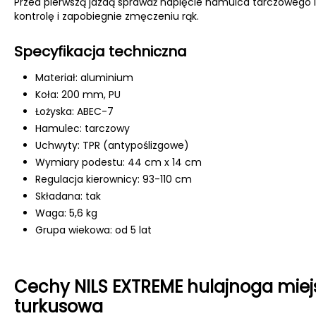
Przed pierwszą jazdą sprawdź napięcie hamulca tarczowego i
kontrolę i zapobiegnie zmęczeniu rąk.
Specyfikacja techniczna
Materiał: aluminium
Koła: 200 mm, PU
Łożyska: ABEC-7
Hamulec: tarczowy
Uchwyty: TPR (antypoślizgowe)
Wymiary podestu: 44 cm x 14 cm
Regulacja kierownicy: 93-110 cm
Składana: tak
Waga: 5,6 kg
Grupa wiekowa: od 5 lat
Cechy NILS EXTREME hulajnoga mie
turkusowa