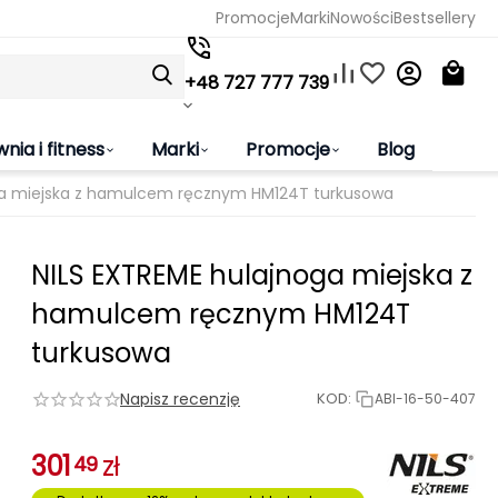
Promocje
Marki
Nowości
Bestsellery
+48 727 777 739
wnia i fitness
Marki
Promocje
Blog
ga miejska z hamulcem ręcznym HM124T turkusowa
NILS EXTREME hulajnoga miejska z
hamulcem ręcznym HM124T
turkusowa
Napisz recenzję
KOD:
ABI-16-50-407
301
zł
49