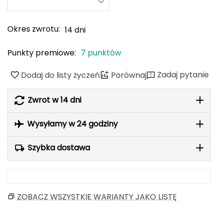
Berghaus
Okres zwrotu:
14 dni
Black Diamond
Punkty premiowe:
7 punktów
Blackburn
Zadaj pytanie
Dodaj do listy życzeń
Porównaj
Bliz
Bridgedale
Zwrot w 14 dni
Buff
Wysyłamy w 24 godziny
C
Szybka dostawa
C.A.M.P.
CAMELBAK
ZOBACZ WSZYSTKIE WARIANTY JAKO LISTĘ
CAMPINGAZ