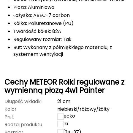
Płoza: Aluminiowa
FASHY
Łożyska: ABEC-7 carbon
Fjord Nansen
Kółka: Poliuretanowe (PU)
Twardość kółek: 82A
G
Regulowany rozmiar: Tak
GIVOVA
But: Wykonany z półmiękkiego materiału, z
systemem wentylacji
GSI Outdoors
Gear Aid
Cechy METEOR Rolki regulowane z
wymienną płozą 4w1 Painter
Gerber
Długość wkładki
21 cm
Giant Dragon
Kolor
niebieski/różowy/żółty
dziecko
Płeć
Gilmonte
Rolki
Rodzaj produktu
Giro
Rozmiar
M (34-37)