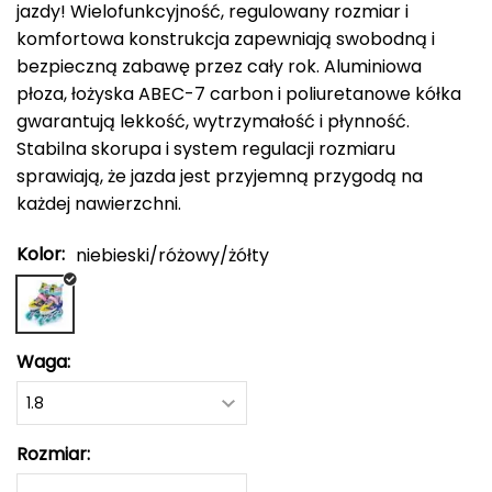
adidas Originals
jazdy! Wielofunkcyjność, regulowany rozmiar i
ODLO
PROTEST
SILVINI
VIKING
oria rowerowe
Rękawiczki damskie
Kompasy i busole
Gumy i taśmy do ćwiczeń
POPULARNE MARKI
komfortowa konstrukcja zapewniają swobodną i
B
Nike
ODLO
PROTEST
SILVINI
VIKING
bezpieczną zabawę przez cały rok. Aluminiowa
Czapki, opaski, kominy i kapelusze damskie
Torby, nerki i plecaki
POPULARNE MARKI
płoza, łożyska ABEC-7 carbon i poliuretanowe kółka
BBB
NILS CAMP
Fjord Nansen
Karpos
Giro
4F
ONE FITNESS
HMS
INNY
HMS PREMIUM
gwarantują lekkość, wytrzymałość i płynność.
Pozostałe akcesoria
POPULARNE MARKI
Stabilna skorupa i system regulacji rozmiaru
BCA
Meteor
OSPREY
TIGUAR
ODLO
Sportful
Sensor
Karpos
Smartwool
Akcesoria odzieżowe
sprawiają, że jazda jest przyjemną przygodą na
BEST SPORTING
Fjord Nansen
VIKING
SILVINI
PROTEST
Giro
każdej nawierzchni.
Okulary sportowe
BLACKYAK
Kolor:
niebieski/różowy/żółty
POPULARNE MARKI
BRBL
VIKING
NILS
NILS FUN
NILS CAMP
Meteor
Baladeo
SwissBags
Fjord Nansen
Black Diamond
Waga:
PATHFINDER
Bart Schuhbandl
Rozmiar:
Bell