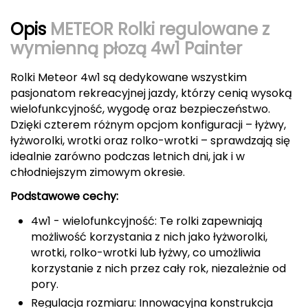
CMP
Opis
METEOR Rolki regulowane z
wymienną płozą 4w1 Painter
Cassin
Rolki Meteor 4w1 są dedykowane wszystkim
Ciele Athletics
pasjonatom rekreacyjnej jazdy, którzy cenią wysoką
wielofunkcyjność, wygodę oraz bezpieczeństwo.
Climbing Technology
Dzięki czterem różnym opcjom konfiguracji – łyżwy,
łyżworolki, wrotki oraz rolko-wrotki – sprawdzają się
Coleman
idealnie zarówno podczas letnich dni, jak i w
chłodniejszym zimowym okresie.
Columbia
Podstawowe cechy:
Comodo
4w1 - wielofunkcyjność: Te rolki zapewniają
możliwość korzystania z nich jako łyżworolki,
D
wrotki, rolko-wrotki lub łyżwy, co umożliwia
DUNLOP
korzystanie z nich przez cały rok, niezależnie od
pory.
Darn Tough
Regulacja rozmiaru: Innowacyjna konstrukcja