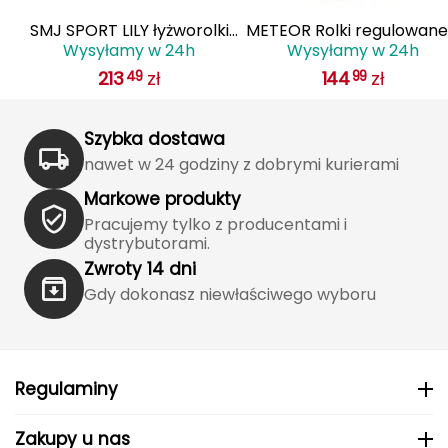
J
i
SMJ SPORT LILY łyżworolki
METEOR Rolki regulowane
JOMA
Wysyłamy w 24h
Wysyłamy w 24h
y
dziecięce 2w1 regulowane
wymienną płozą 4w1 Paint
213
zł
144
zł
49
99
niebieskie/różowe
Jetboil
Szybka dostawa
Julbo
nawet w 24 godziny z dobrymi kurierami
K
Markowe produkty
K2
Pracujemy tylko z producentami i
dystrybutorami.
KILLTEC
Zwroty 14 dni
Gdy dokonasz niewłaściwego wyboru
KONG
Kari Traa
Regulaminy
Karpos
Zakupy u nas