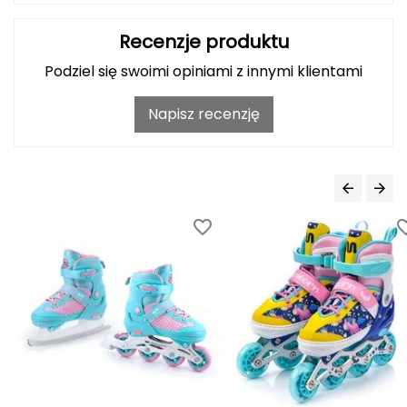
Haago
Recenzje produktu
Hanwag
Podziel się swoimi opiniami z innymi klientami
Hoka
Napisz recenzję
Hydrapak
Hydro Flask
I
IGLOO
INNY
Icebreaker
Icestorm