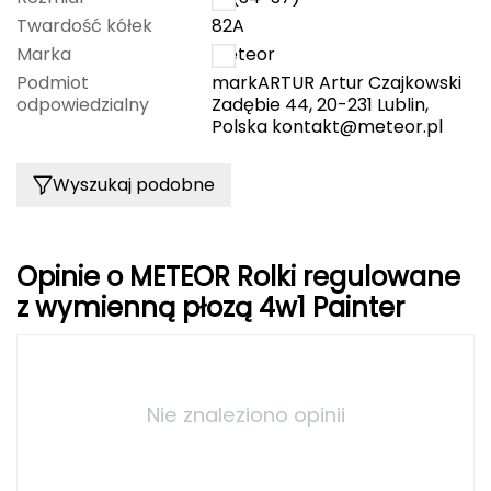
Twardość kółek
82A
Grand Trunk
Marka
Meteor
Podmiot
markARTUR Artur Czajkowski
Granger's
odpowiedzialny
Zadębie 44, 20-231 Lublin,
Polska
kontakt@meteor.pl
Gregory
Wyszukaj podobne
Grivel
Gumbies
Opinie o METEOR Rolki regulowane
H
z wymienną płozą 4w1 Painter
HAGLÖFS
HMS
Nie znaleziono opinii
HMS PREMIUM