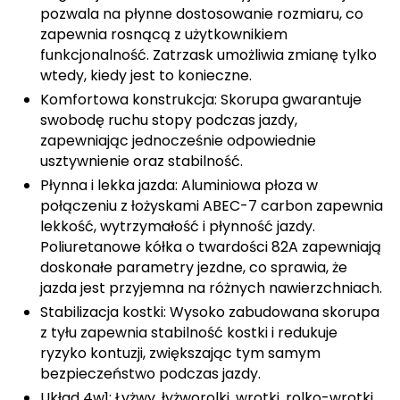
pozwala na płynne dostosowanie rozmiaru, co
Deuter
zapewnia rosnącą z użytkownikiem
funkcjonalność. Zatrzask umożliwia zmianę tylko
Dolomite
wtedy, kiedy jest to konieczne.
Komfortowa konstrukcja: Skorupa gwarantuje
E
swobodę ruchu stopy podczas jazdy,
zapewniając jednocześnie odpowiednie
EISBAR
usztywnienie oraz stabilność.
Płynna i lekka jazda: Aluminiowa płoza w
ENERO
połączeniu z łożyskami ABEC-7 carbon zapewnia
lekkość, wytrzymałość i płynność jazdy.
ENERO CAMP
Poliuretanowe kółka o twardości 82A zapewniają
doskonałe parametry jezdne, co sprawia, że
ENERO PRO
jazda jest przyjemna na różnych nawierzchniach.
Stabilizacja kostki: Wysoko zabudowana skorupa
Elmer by Swany
z tyłu zapewnia stabilność kostki i redukuje
ryzyko kontuzji, zwiększając tym samym
Extremities
bezpieczeństwo podczas jazdy.
F
Układ 4w1: Łyżwy, łyżworolki, wrotki, rolko-wrotki