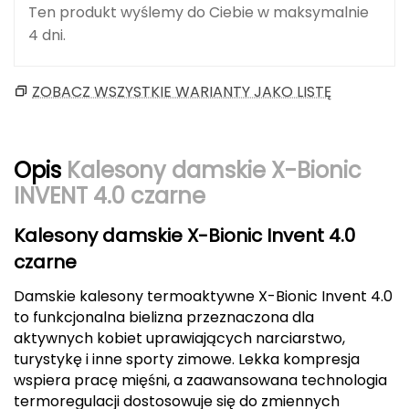
Ten produkt wyślemy do Ciebie w maksymalnie
Berghaus
4 dni.
Black Diamond
ZOBACZ WSZYSTKIE WARIANTY JAKO LISTĘ
Blackburn
Bliz
Opis
Kalesony damskie X-Bionic
Bridgedale
INVENT 4.0 czarne
Buff
Kalesony damskie X-Bionic Invent 4.0
czarne
C
Damskie kalesony termoaktywne X-Bionic Invent 4.0
C.A.M.P.
to funkcjonalna bielizna przeznaczona dla
aktywnych kobiet uprawiających narciarstwo,
CAMELBAK
turystykę i inne sporty zimowe. Lekka kompresja
wspiera pracę mięśni, a zaawansowana technologia
CAMPINGAZ
termoregulacji dostosowuje się do zmiennych