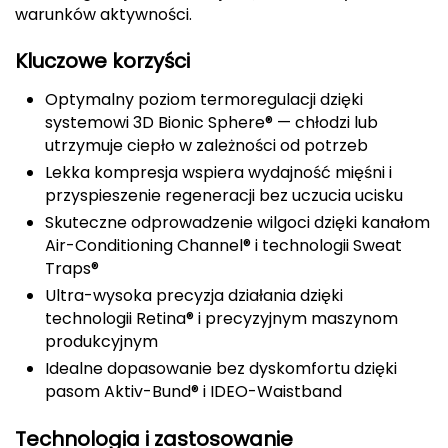
warunków aktywności.
CMP
Kluczowe korzyści
Cassin
Optymalny poziom termoregulacji dzięki
Ciele Athletics
systemowi 3D Bionic Sphere® — chłodzi lub
utrzymuje ciepło w zależności od potrzeb
Climbing Technology
Lekka kompresja wspiera wydajność mięśni i
przyspieszenie regeneracji bez uczucia ucisku
Coleman
Skuteczne odprowadzenie wilgoci dzięki kanałom
Air-Conditioning Channel® i technologii Sweat
Columbia
Traps®
Ultra-wysoka precyzja działania dzięki
Comodo
technologii Retina® i precyzyjnym maszynom
produkcyjnym
D
Idealne dopasowanie bez dyskomfortu dzięki
DUNLOP
pasom Aktiv-Bund® i IDEO-Waistband
Darn Tough
Technologia i zastosowanie