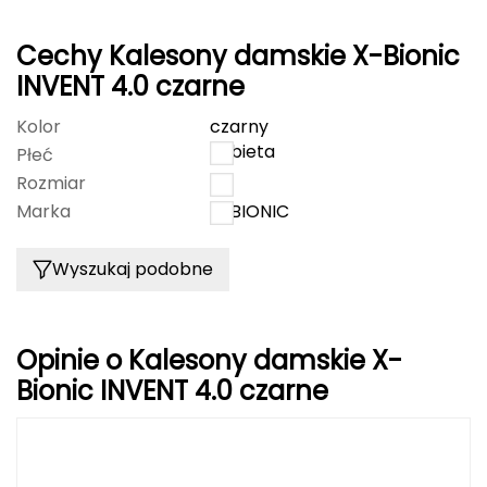
Grand Trunk
Cechy Kalesony damskie X-Bionic
INVENT 4.0 czarne
Granger's
Kolor
czarny
Gregory
kobieta
Płeć
Rozmiar
M
Grivel
Marka
X-BIONIC
Gumbies
Wyszukaj podobne
H
HAGLÖFS
Opinie o Kalesony damskie X-
Bionic INVENT 4.0 czarne
HMS
HMS PREMIUM