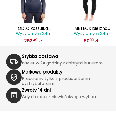
J
JOMA
Jetboil
ODLO koszulka
METEOR bielizna
Wysyłamy w 24h
Wysyłamy w 24h
termoaktywna damska z
termowaktywna damsk
Julbo
262
zł
80
zł
49
99
ne
długim rękawem
komplet czarny
K
Blackcomb fioletowa
Szybka dostawa
K2
nawet w 24 godziny z dobrymi kurierami
KILLTEC
Markowe produkty
Pracujemy tylko z producentami i
KONG
dystrybutorami.
Zwroty 14 dni
Kari Traa
Gdy dokonasz niewłaściwego wyboru
Karpos