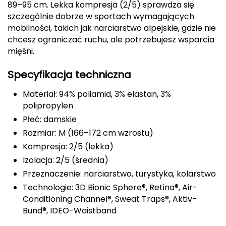
89–95 cm. Lekka kompresja (2/5) sprawdza się
FASHY
szczególnie dobrze w sportach wymagających
mobilności, takich jak narciarstwo alpejskie, gdzie nie
Fjord Nansen
chcesz ograniczać ruchu, ale potrzebujesz wsparcia
mięśni.
G
Specyfikacja techniczna
GIVOVA
Materiał: 94% poliamid, 3% elastan, 3%
GSI Outdoors
polipropylen
Płeć: damskie
Gear Aid
Rozmiar: M (166–172 cm wzrostu)
Kompresja: 2/5 (lekka)
Gerber
Izolacja: 2/5 (średnia)
Przeznaczenie: narciarstwo, turystyka, kolarstwo
Giant Dragon
Technologie: 3D Bionic Sphere®, Retina®, Air-
Gilmonte
Conditioning Channel®, Sweat Traps®, Aktiv-
Bund®, IDEO-Waistband
Giro