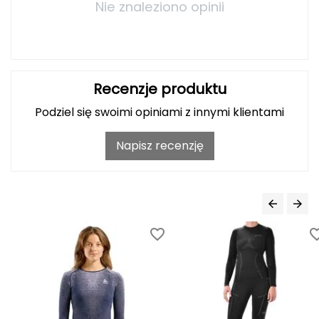
Haago
Nie znaleziono opinii
Hanwag
Hoka
Recenzje produktu
Hydrapak
Podziel się swoimi opiniami z innymi klientami
Hydro Flask
Napisz recenzję
I
IGLOO
INNY
Icebreaker
Icestorm