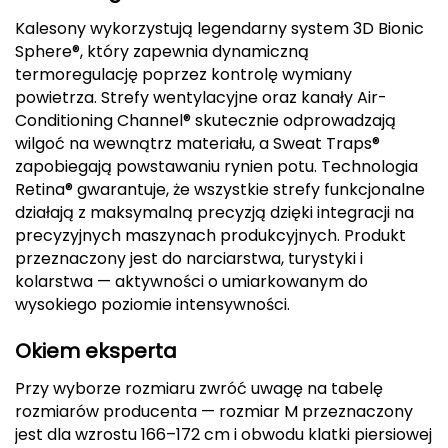
Kalesony wykorzystują legendarny system 3D Bionic
Deuter
Sphere®, który zapewnia dynamiczną
termoregulację poprzez kontrolę wymiany
Dolomite
powietrza. Strefy wentylacyjne oraz kanały Air-
Conditioning Channel® skutecznie odprowadzają
E
wilgoć na wewnątrz materiału, a Sweat Traps®
EISBAR
zapobiegają powstawaniu rynien potu. Technologia
Retina® gwarantuje, że wszystkie strefy funkcjonalne
ENERO
działają z maksymalną precyzją dzięki integracji na
precyzyjnych maszynach produkcyjnych. Produkt
ENERO CAMP
przeznaczony jest do narciarstwa, turystyki i
kolarstwa — aktywności o umiarkowanym do
ENERO PRO
wysokiego poziomie intensywności.
Okiem eksperta
Elmer by Swany
Przy wyborze rozmiaru zwróć uwagę na tabelę
Extremities
rozmiarów producenta — rozmiar M przeznaczony
jest dla wzrostu 166–172 cm i obwodu klatki piersiowej
F