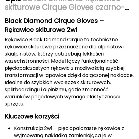
Berghaus
skiturowe Cirque Gloves czarno-
niebieskie r. M
Black Diamond
Black Diamond Cirque Gloves –
Rękawice skiturowe 2w1
Blackburn
Rękawice Black Diamond Cirque to techniczne
rękawice skiturowe przeznaczone dla alpinistów i
Bliz
skialpinistów, którzy potrzebują lekkości i
wszechstronności. Model łączy funkcjonalność
Bridgedale
pięciopalczastych rękawic z możliwością szybkiej
transformacji w łapawice dzięki dołączonej nakładce.
Buff
Idealne do szybkich wycieczek skiturowych,
splitboardingu i alpinizmu, gdzie zmienność
C
warunków pogodowych wymaga elastyczności
C.A.M.P.
sprzętu.
Kluczowe korzyści
CAMELBAK
Konstrukcja 2w1 – pięciopalczaste rękawice z
CAMPINGAZ
wyjmowaną nakładką zamieniającą je w