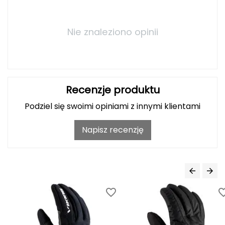
J
JOMA
Nie znaleziono opinii
Jetboil
Julbo
Recenzje produktu
K
Podziel się swoimi opiniami z innymi klientami
K2
Napisz recenzję
KILLTEC
KONG
Kari Traa
Karpos