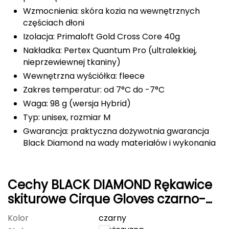
Wzmocnienia: skóra kozia na wewnętrznych
Grand Trunk
częściach dłoni
Izolacja: Primaloft Gold Cross Core 40g
Granger's
Nakładka: Pertex Quantum Pro (ultralekkiej,
nieprzewiewnej tkaniny)
Gregory
Wewnętrzna wyściółka: fleece
Zakres temperatur: od 7°C do -7°C
Grivel
Waga: 98 g (wersja Hybrid)
Gumbies
Typ: unisex, rozmiar M
Gwarancja: praktyczna dożywotnia gwarancja
H
Black Diamond na wady materiałów i wykonania
HAGLÖFS
HMS
Cechy BLACK DIAMOND Rękawice
skiturowe Cirque Gloves czarno-
HMS PREMIUM
niebieskie r. M
Kolor
czarny