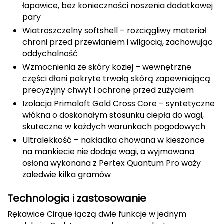
łapawice, bez konieczności noszenia dodatkowej
CMP
pary
Wiatroszczelny softshell – rozciągliwy materiał
Cassin
chroni przed przewianiem i wilgocią, zachowując
oddychalność
Ciele Athletics
Wzmocnienia ze skóry koziej – wewnętrzne
części dłoni pokryte trwałą skórą zapewniającą
Climbing Technology
precyzyjny chwyt i ochronę przed zużyciem
Izolacja Primaloft Gold Cross Core – syntetyczne
Coleman
włókna o doskonałym stosunku ciepła do wagi,
skuteczne w każdych warunkach pogodowych
Columbia
Ultralekkość – nakładka chowana w kieszonce
na mankiecie nie dodaje wagi, a wyjmowana
Comodo
osłona wykonana z Pertex Quantum Pro waży
zaledwie kilka gramów
D
DUNLOP
Technologia i zastosowanie
Rękawice Cirque łączą dwie funkcje w jednym
Darn Tough