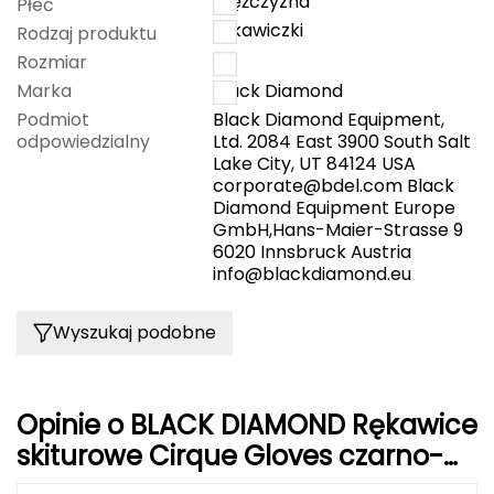
mężczyzna
Haago
Płeć
rękawiczki
Rodzaj produktu
Hanwag
Rozmiar
M
Marka
Black Diamond
Hoka
Podmiot
Black Diamond Equipment,
odpowiedzialny
Ltd. 2084 East 3900 South Salt
Hydrapak
Lake City, UT 84124 USA
corporate@bdel.com
Black
Diamond Equipment Europe
Hydro Flask
GmbH,Hans-Maier-Strasse 9
6020 Innsbruck Austria
I
info@blackdiamond.eu
IGLOO
Wyszukaj podobne
INNY
Icebreaker
Opinie o BLACK DIAMOND Rękawice
skiturowe Cirque Gloves czarno-
Icestorm
niebieskie r. M