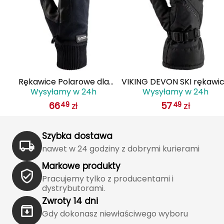
Katadyn
Kavu
Kayland
Keen
Rękawice Polarowe dla
VIKING DEVON SKI rękawi
Wysyłamy w 24h
Wysyłamy w 24h
Dorosłych VIKING Solano
zimowe męskie narciarsk
Klymit
66
zł
57
zł
49
49
GWS Multifunction
110/22/6014 czarne
Kohla
Szybka dostawa
L
nawet w 24 godziny z dobrymi kurierami
LEATT
Markowe produkty
Pracujemy tylko z producentami i
LOOP
dystrybutorami.
Zwroty 14 dni
LOOP WALK
Gdy dokonasz niewłaściwego wyboru