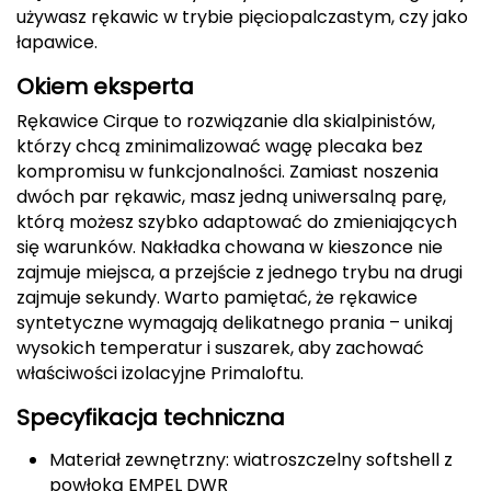
używasz rękawic w trybie pięciopalczastym, czy jako
FASHY
łapawice.
Okiem eksperta
Fjord Nansen
Rękawice Cirque to rozwiązanie dla skialpinistów,
G
którzy chcą zminimalizować wagę plecaka bez
kompromisu w funkcjonalności. Zamiast noszenia
GIVOVA
dwóch par rękawic, masz jedną uniwersalną parę,
którą możesz szybko adaptować do zmieniających
GSI Outdoors
się warunków. Nakładka chowana w kieszonce nie
zajmuje miejsca, a przejście z jednego trybu na drugi
Gear Aid
zajmuje sekundy. Warto pamiętać, że rękawice
syntetyczne wymagają delikatnego prania – unikaj
Gerber
wysokich temperatur i suszarek, aby zachować
właściwości izolacyjne Primaloftu.
Giant Dragon
Specyfikacja techniczna
Gilmonte
Materiał zewnętrzny: wiatroszczelny softshell z
Giro
powłoką EMPEL DWR