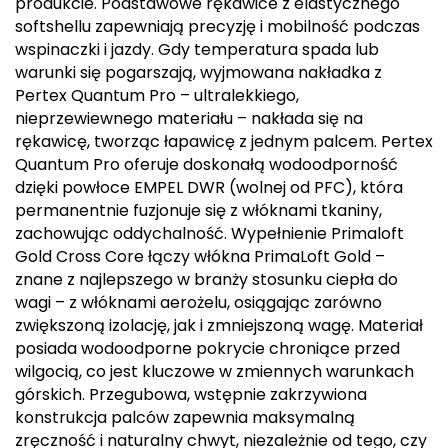
produkcie. Podstawowe rękawice z elastycznego
softshellu zapewniają precyzję i mobilność podczas
Deuter
wspinaczki i jazdy. Gdy temperatura spada lub
warunki się pogarszają, wyjmowana nakładka z
Dolomite
Pertex Quantum Pro – ultralekkiego,
nieprzewiewnego materiału – nakłada się na
E
rękawicę, tworząc łapawicę z jednym palcem. Pertex
EISBAR
Quantum Pro oferuje doskonałą wodoodporność
dzięki powłoce EMPEL DWR (wolnej od PFC), która
ENERO
permanentnie fuzjonuje się z włóknami tkaniny,
zachowując oddychalność. Wypełnienie Primaloft
Gold Cross Core łączy włókna PrimaLoft Gold –
ENERO CAMP
znane z najlepszego w branży stosunku ciepła do
wagi – z włóknami aerożelu, osiągając zarówno
ENERO PRO
zwiększoną izolację, jak i zmniejszoną wagę. Materiał
posiada wodoodporne pokrycie chroniące przed
Elmer by Swany
wilgocią, co jest kluczowe w zmiennych warunkach
górskich. Przegubowa, wstępnie zakrzywiona
Extremities
konstrukcja palców zapewnia maksymalną
zręczność i naturalny chwyt, niezależnie od tego, czy
F