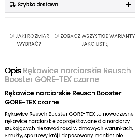
Szybka dostawa
Berghaus
Black Diamond
Blackburn
JAKI ROZMIAR
ZOBACZ WSZYSTKIE WARIANTY
WYBRAĆ?
JAKO LISTĘ
Bliz
Bridgedale
Opis
Rękawice narciarskie Reusch
Booster GORE-TEX czarne
Buff
Rękawice narciarskie Reusch Booster
C
GORE-TEX czarne
C.A.M.P.
Rękawice Reusch Booster GORE-TEX to nowoczesne
CAMELBAK
rękawice narciarskie zaprojektowane dla narciarzy
szukających niezawodności w zimowych warunkach.
CAMPINGAZ
Smukły, sportowy krój i dopasowany mankiet nie