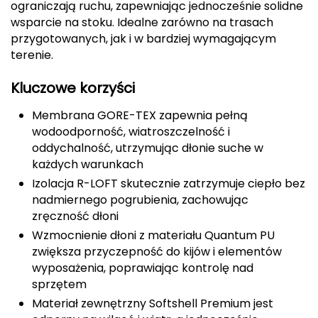
ograniczają ruchu, zapewniając jednocześnie solidne
CMP
wsparcie na stoku. Idealne zarówno na trasach
przygotowanych, jak i w bardziej wymagającym
Cassin
terenie.
Ciele Athletics
Kluczowe korzyści
Membrana GORE-TEX zapewnia pełną
Climbing Technology
wodoodporność, wiatroszczelność i
oddychalność, utrzymując dłonie suche w
Coleman
każdych warunkach
Izolacja R-LOFT skutecznie zatrzymuje ciepło bez
Columbia
nadmiernego pogrubienia, zachowując
zręczność dłoni
Comodo
Wzmocnienie dłoni z materiału Quantum PU
D
zwiększa przyczepność do kijów i elementów
wyposażenia, poprawiając kontrolę nad
DUNLOP
sprzętem
Materiał zewnętrzny Softshell Premium jest
Darn Tough