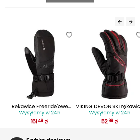
J
JOMA
Jetboil
Julbo
K
K2
KILLTEC
KONG
ice Freeride'owe
VIKING DEVON SKI rękawice
Ręka
syłamy w 24h
Wysyłamy w 24h
Wy
Kari Traa
e Jednopalczaste
zimowe męskie narciarskie
Dzieci
161
zł
52
zł
49
99
 Hudson GTX Mitten
110/22/6014
Karpos
czarno/czerwone