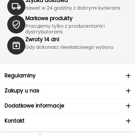
Szybka dostawa
Katadyn
nawet w 24 godziny z dobrymi kurierami
Kavu
Markowe produkty
Pracujemy tylko z producentami i
Kayland
dystrybutorami.
Zwroty 14 dni
Keen
Gdy dokonasz niewłaściwego wyboru
Klymit
Kohla
Regulaminy
L
Zakupy u nas
LEATT
Dodatkowe informacje
LOOP
Kontakt
LOOP WALK