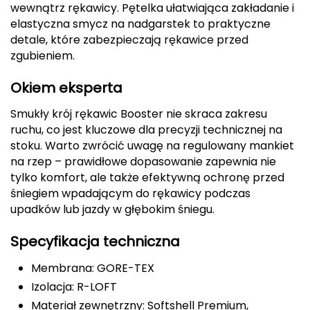
wewnątrz rękawicy. Pętelka ułatwiająca zakładanie i
FASHY
elastyczna smycz na nadgarstek to praktyczne
detale, które zabezpieczają rękawice przed
Fjord Nansen
zgubieniem.
G
Okiem eksperta
GIVOVA
Smukły krój rękawic Booster nie skraca zakresu
ruchu, co jest kluczowe dla precyzji technicznej na
GSI Outdoors
stoku. Warto zwrócić uwagę na regulowany mankiet
na rzep – prawidłowe dopasowanie zapewnia nie
Gear Aid
tylko komfort, ale także efektywną ochronę przed
śniegiem wpadającym do rękawicy podczas
Gerber
upadków lub jazdy w głębokim śniegu.
Specyfikacja techniczna
Giant Dragon
Membrana: GORE-TEX
Gilmonte
Izolacja: R-LOFT
Giro
Materiał zewnętrzny: Softshell Premium,