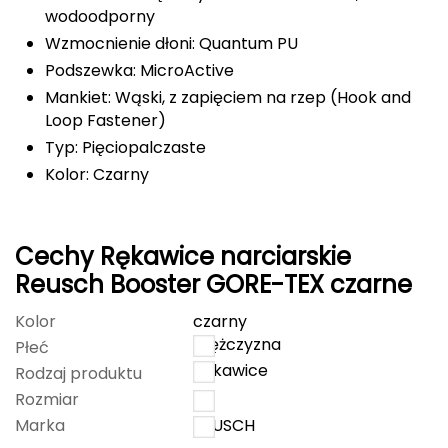
wodoodporny
Grand Trunk
Wzmocnienie dłoni: Quantum PU
Podszewka: MicroActive
Granger's
Mankiet: Wąski, z zapięciem na rzep (Hook and
Loop Fastener)
Gregory
Typ: Pięciopalczaste
Kolor: Czarny
Grivel
Gumbies
Cechy Rękawice narciarskie
H
Reusch Booster GORE-TEX czarne
HAGLÖFS
Kolor
czarny
mężczyzna
Płeć
HMS
Rękawice
Rodzaj produktu
Rozmiar
9
HMS PREMIUM
Marka
REUSCH