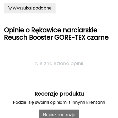
Haago
Wyszukaj podobne
Hanwag
Hoka
Opinie o Rękawice narciarskie
Reusch Booster GORE-TEX czarne
Hydrapak
Hydro Flask
I
Nie znaleziono opinii
IGLOO
INNY
Recenzje produktu
Icebreaker
Podziel się swoimi opiniami z innymi klientami
Icestorm
Napisz recenzję