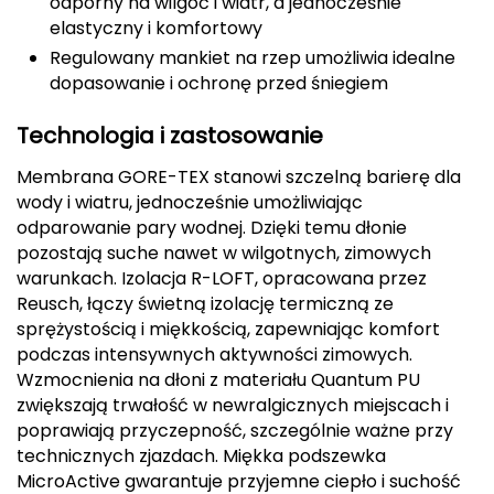
odporny na wilgoć i wiatr, a jednocześnie
elastyczny i komfortowy
Deuter
Regulowany mankiet na rzep umożliwia idealne
dopasowanie i ochronę przed śniegiem
Dolomite
Technologia i zastosowanie
E
Membrana GORE-TEX stanowi szczelną barierę dla
EISBAR
wody i wiatru, jednocześnie umożliwiając
odparowanie pary wodnej. Dzięki temu dłonie
ENERO
pozostają suche nawet w wilgotnych, zimowych
warunkach. Izolacja R-LOFT, opracowana przez
ENERO CAMP
Reusch, łączy świetną izolację termiczną ze
sprężystością i miękkością, zapewniając komfort
ENERO PRO
podczas intensywnych aktywności zimowych.
Wzmocnienia na dłoni z materiału Quantum PU
Elmer by Swany
zwiększają trwałość w newralgicznych miejscach i
poprawiają przyczepność, szczególnie ważne przy
Extremities
technicznych zjazdach. Miękka podszewka
MicroActive gwarantuje przyjemne ciepło i suchość
F