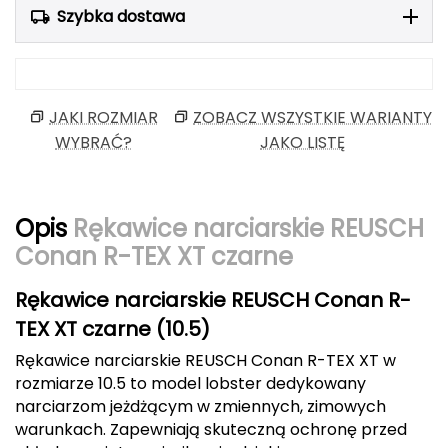
Szybka dostawa
Berghaus
Black Diamond
Blackburn
JAKI ROZMIAR
ZOBACZ WSZYSTKIE WARIANTY
WYBRAĆ?
JAKO LISTĘ
Bliz
Bridgedale
Opis
Rękawice narciarskie REUSCH
Conan R-TEX XT czarne
Buff
C
Rękawice narciarskie REUSCH Conan R-
TEX XT czarne (10.5)
C.A.M.P.
Rękawice narciarskie REUSCH Conan R-TEX XT w
CAMELBAK
rozmiarze 10.5 to model lobster dedykowany
narciarzom jeżdżącym w zmiennych, zimowych
CAMPINGAZ
warunkach. Zapewniają skuteczną ochronę przed