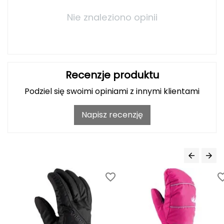
Nie znaleziono opinii
Grand Trunk
Granger's
Gregory
Recenzje produktu
Grivel
Podziel się swoimi opiniami z innymi klientami
Gumbies
Napisz recenzję
H
HAGLÖFS
HMS
HMS PREMIUM