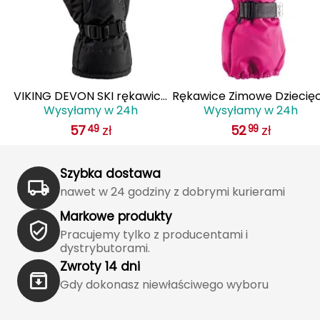
Haago
Hanwag
Hoka
VIKING DEVON SKI rękawice
Rękawice Zimowe Dziecię
Hydrapak
Wysyłamy w 24h
Wysyłamy w 24h
zimowe męskie narciarskie
VIKING Olli Pro Kids różow
57
zł
52
zł
49
99
110/22/6014 czarne
Hydro Flask
I
Szybka dostawa
nawet w 24 godziny z dobrymi kurierami
IGLOO
Markowe produkty
INNY
Pracujemy tylko z producentami i
dystrybutorami.
Icebreaker
Zwroty 14 dni
Gdy dokonasz niewłaściwego wyboru
Icestorm