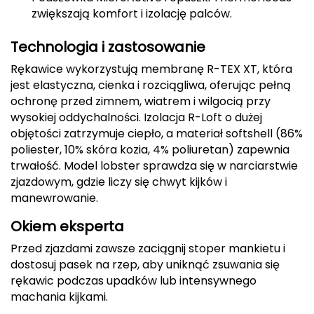
zwiększają komfort i izolację palców.
Deuter
Technologia i zastosowanie
Dolomite
Rękawice wykorzystują membranę R-TEX XT, która
jest elastyczna, cienka i rozciągliwa, oferując pełną
E
ochronę przed zimnem, wiatrem i wilgocią przy
EISBAR
wysokiej oddychalności. Izolacja R-Loft o dużej
objętości zatrzymuje ciepło, a materiał softshell (86%
ENERO
poliester, 10% skóra kozia, 4% poliuretan) zapewnia
trwałość. Model lobster sprawdza się w narciarstwie
ENERO CAMP
zjazdowym, gdzie liczy się chwyt kijków i
manewrowanie.
ENERO PRO
Okiem eksperta
Elmer by Swany
Przed zjazdami zawsze zaciągnij stoper mankietu i
dostosuj pasek na rzep, aby uniknąć zsuwania się
Extremities
rękawic podczas upadków lub intensywnego
machania kijkami.
F