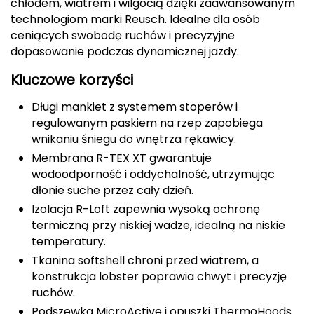
chłodem, wiatrem i wilgocią dzięki zaawansowanym
CMP
technologiom marki Reusch. Idealne dla osób
ceniących swobodę ruchów i precyzyjne
Cassin
dopasowanie podczas dynamicznej jazdy.
Kluczowe korzyści
Ciele Athletics
Długi mankiet z systemem stoperów i
Climbing Technology
regulowanym paskiem na rzep zapobiega
wnikaniu śniegu do wnętrza rękawicy.
Coleman
Membrana R-TEX XT gwarantuje
wodoodporność i oddychalność, utrzymując
Columbia
dłonie suche przez cały dzień.
Izolacja R-Loft zapewnia wysoką ochronę
Comodo
termiczną przy niskiej wadze, idealną na niskie
temperatury.
D
Tkanina softshell chroni przed wiatrem, a
DUNLOP
konstrukcja lobster poprawia chwyt i precyzję
ruchów.
Darn Tough
Podszewka MicroActive i opuszki ThermoHoods