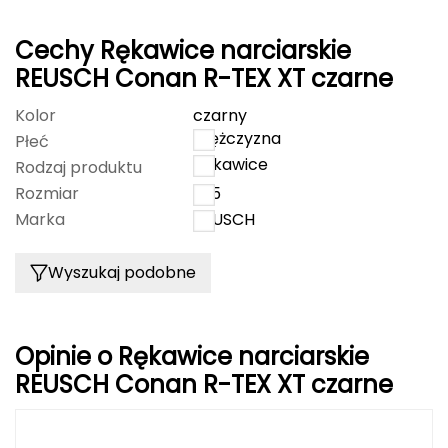
FASHY
Cechy Rękawice narciarskie
REUSCH Conan R-TEX XT czarne
Fjord Nansen
Kolor
czarny
G
mężczyzna
Płeć
GIVOVA
Rękawice
Rodzaj produktu
Rozmiar
10.5
GSI Outdoors
Marka
REUSCH
Gear Aid
Wyszukaj podobne
Gerber
Giant Dragon
Opinie o Rękawice narciarskie
REUSCH Conan R-TEX XT czarne
Gilmonte
Giro