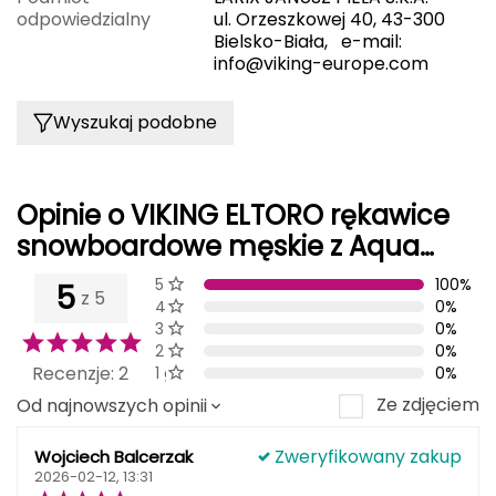
odpowiedzialny
ul. Orzeszkowej 40, 43-300
Bielsko-Biała, e-mail:
Grand Trunk
info@viking-europe.com
Granger's
Wyszukaj podobne
Gregory
Grivel
Opinie o VIKING ELTORO rękawice
snowboardowe męskie z Aqua
Gumbies
Thermo Tex czarne
5 gwiazdki
100%
5
z 5
H
4 gwiazdek
0%
3 gwiazdek
0%
HAGLÖFS
2 gwiazdek
0%
Recenzje: 2
1 gwiazdki
0%
HMS
Ze zdjęciem
Od najnowszych opinii
HMS PREMIUM
Zweryfikowany zakup
Wojciech Balcerzak
2026-02-12, 13:31