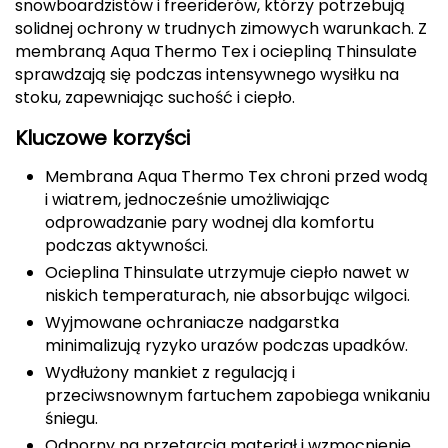
snowboardzistów i freeriderów, którzy potrzebują
CMP
solidnej ochrony w trudnych zimowych warunkach. Z
membraną Aqua Thermo Tex i ociepliną Thinsulate
Cassin
sprawdzają się podczas intensywnego wysiłku na
stoku, zapewniając suchość i ciepło.
Ciele Athletics
Kluczowe korzyści
Climbing Technology
Membrana Aqua Thermo Tex chroni przed wodą
i wiatrem, jednocześnie umożliwiając
Coleman
odprowadzanie pary wodnej dla komfortu
podczas aktywności.
Columbia
Ocieplina Thinsulate utrzymuje ciepło nawet w
niskich temperaturach, nie absorbując wilgoci.
Comodo
Wyjmowane ochraniacze nadgarstka
minimalizują ryzyko urazów podczas upadków.
D
Wydłużony mankiet z regulacją i
DUNLOP
przeciwsnownym fartuchem zapobiega wnikaniu
śniegu.
Darn Tough
Odporny na przetarcia materiał i wzmocnienie