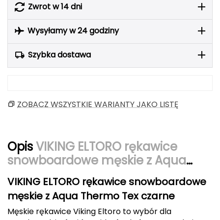
Zwrot w 14 dni
Berghaus
Wysyłamy w 24 godziny
Black Diamond
Blackburn
Szybka dostawa
Bliz
Bridgedale
ZOBACZ WSZYSTKIE WARIANTY JAKO LISTĘ
Buff
Opis
VIKING ELTORO rękawice
C
snowboardowe męskie z Aqua
C.A.M.P.
Thermo Tex czarne
VIKING ELTORO rękawice snowboardowe
CAMELBAK
męskie z Aqua Thermo Tex czarne
CAMPINGAZ
Męskie rękawice Viking Eltoro to wybór dla