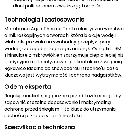
dłoni poliuretanem zwiększają trwałość.
Deuter
Technologia i zastosowanie
Dolomite
Membrana Aqua Thermo Tex to elastyczna warstwa
o mikroskopijnych otworach, która blokuje wodę i
E
wiatr, ale pozwala na swobodny przepływ pary
EISBAR
wodnej, co zapobiega przegrzaniu rąk. Ocieplina 3M
Thinsulate z mikrowłókien zatrzymuje ciepło lepiej niż
ENERO
tradycyjne materiały, nawet po kontakcie z wilgocią.
Rękawice idealne do snowboardu i freeride'u, gdzie
ENERO CAMP
kluczowa jest wytrzymałość i ochrona nadgarstków.
Okiem eksperta
ENERO PRO
Reguluj mankiet ściągaczem przed każdą sesją, aby
Elmer by Swany
zapewnić szczelne dopasowanie i maksymalną
ochronę przed śniegiem – to klucz do utrzymania
Extremities
suchości przez cały dzień na stoku.
Specyfikacja techniczna
F