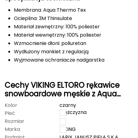
FASHY
Membrana: Aqua Thermo Tex
Ocieplina: 3M Thinsulate
Fjord Nansen
Materiał zewnętrzny: 100% poliester
Materiał wewnętrzny: 100% poliester
G
Wzmocnienie dłoni: poliuretan
GIVOVA
Wydłużony mankiet z regulacją
Wyjmowane ochraniacze nadgarstka
GSI Outdoors
Gear Aid
Cechy VIKING ELTORO rękawice
snowboardowe męskie z Aqua
Gerber
Thermo Tex czarne
Kolor
czarny
Giant Dragon
mężczyzna
Płeć
Rozmiar
9
Gilmonte
Marka
VIKING
Giro
Podmiot
LARIX JANUSZ PIEŁA S.K.A.