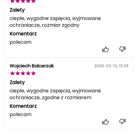
Haago
Zalety
Hanwag
ciepłe, wygodne zapięcia, wyjmowane
ochraniacze, rozmiar zgodny
Hoka
Komentarz
polecam
Hydrapak
Hydro Flask
Wojciech Balcerzak
2026-02-12, 13:29
I
Zalety
IGLOO
ciepłe, wygodne zapięcia, wyjmowane
ochraniacze, zgodne z rozmiarem
INNY
Komentarz
Icebreaker
polecam
Icestorm