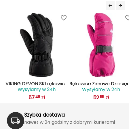
J
JOMA
Jetboil
Julbo
K
K2
KILLTEC
VIKING DEVON SKI rękawice
Rękawice Zimowe Dziecię
Wysyłamy w 24h
Wysyłamy w 24h
KONG
zimowe męskie narciarskie
VIKING Olli Pro Kids różow
57
zł
52
zł
49
99
110/22/6014 czarne
Kari Traa
Szybka dostawa
Karpos
nawet w 24 godziny z dobrymi kurierami