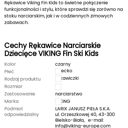
Rękawice Viking Fin Kids to świetne połączenie
funkcjonalności i stylu, które sprawdzi się zarówno na
Deuter
stoku narciarskim, jak i w codziennych zimowych
zabawach.
Dolomite
E
Cechy Rękawice Narciarskie
EISBAR
Dziecięce VIKING Fin Ski Kids
ENERO
Kolor
czarny
dziecko
Płeć
ENERO CAMP
rękawiczki
Rodzaj produktu
Rozmiar
5
ENERO PRO
Zastosowanie
narciarstwo
Elmer by Swany
Marka
VIKING
Podmiot
LARIX JANUSZ PIEŁA S.K.A.
Extremities
odpowiedzialny
ul. Orzeszkowej 40, 43-300
Bielsko-Biała, e-mail:
info@viking-europe.com
F