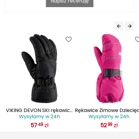
Napisz recenzję
Grand Trunk
Granger's
Gregory
Grivel
Gumbies
H
HAGLÖFS
VIKING DEVON SKI rękawice
Rękawice Zimowe Dziecię
HMS
Wysyłamy w 24h
Wysyłamy w 24h
zimowe męskie narciarskie
VIKING Olli Pro Kids różow
57
zł
52
zł
HMS PREMIUM
49
99
110/22/6014 czarne