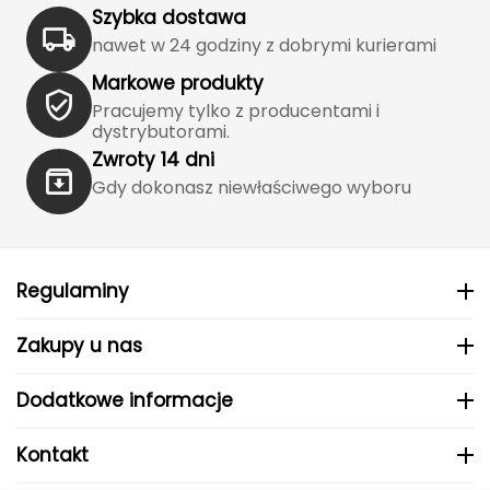
Haago
Szybka dostawa
nawet w 24 godziny z dobrymi kurierami
Hanwag
Markowe produkty
Hoka
Pracujemy tylko z producentami i
dystrybutorami.
Hydrapak
Zwroty 14 dni
Gdy dokonasz niewłaściwego wyboru
Hydro Flask
I
Regulaminy
IGLOO
Zakupy u nas
INNY
Icebreaker
Dodatkowe informacje
Icestorm
Kontakt