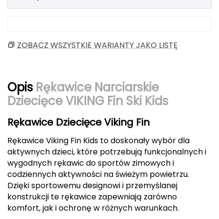
Berghaus
Black Diamond
ZOBACZ WSZYSTKIE WARIANTY JAKO LISTĘ
Blackburn
Bliz
Opis
Rękawice Narciarskie
Dziecięce VIKING Fin Ski Kids
Bridgedale
Rękawice Dziecięce Viking Fin
Buff
Rękawice Viking Fin Kids to doskonały wybór dla
C
aktywnych dzieci, które potrzebują funkcjonalnych i
C.A.M.P.
wygodnych rękawic do sportów zimowych i
codziennych aktywności na świeżym powietrzu.
Dzięki sportowemu designowi i przemyślanej
CAMELBAK
konstrukcji te rękawice zapewniają zarówno
komfort, jak i ochronę w różnych warunkach.
CAMPINGAZ