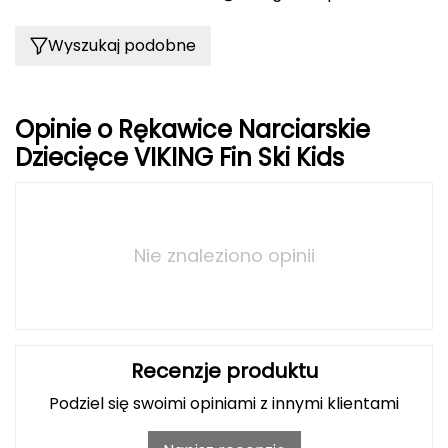
FASHY
Wyszukaj podobne
Fjord Nansen
G
Opinie o Rękawice Narciarskie
Dziecięce VIKING Fin Ski Kids
GIVOVA
GSI Outdoors
Gear Aid
Nie znaleziono opinii
Gerber
Giant Dragon
Recenzje produktu
Gilmonte
Podziel się swoimi opiniami z innymi klientami
Giro