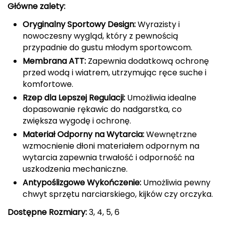
Główne zalety:
CMP
Oryginalny Sportowy Design:
Wyrazisty i
nowoczesny wygląd, który z pewnością
Cassin
przypadnie do gustu młodym sportowcom.
Ciele Athletics
Membrana ATT:
Zapewnia dodatkową ochronę
przed wodą i wiatrem, utrzymując ręce suche i
Climbing Technology
komfortowe.
Rzep dla Lepszej Regulacji:
Umożliwia idealne
Coleman
dopasowanie rękawic do nadgarstka, co
zwiększa wygodę i ochronę.
Columbia
Materiał Odporny na Wytarcia:
Wewnętrzne
wzmocnienie dłoni materiałem odpornym na
Comodo
wytarcia zapewnia trwałość i odporność na
uszkodzenia mechaniczne.
D
Antypoślizgowe Wykończenie:
Umożliwia pewny
chwyt sprzętu narciarskiego, kijków czy orczyka.
DUNLOP
Dostępne Rozmiary:
3, 4, 5, 6
Darn Tough