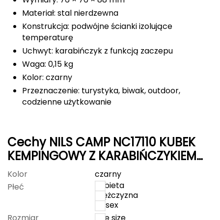
Materiał: stal nierdzewna
FASHY
Konstrukcja: podwójne ścianki izolujące
temperaturę
Fjord Nansen
Uchwyt: karabińczyk z funkcją zaczepu
G
Waga: 0,15 kg
Kolor: czarny
GIVOVA
Przeznaczenie: turystyka, biwak, outdoor,
GSI Outdoors
codzienne użytkowanie
Gear Aid
Cechy NILS CAMP NC17110 KUBEK
Gerber
KEMPINGOWY Z KARABIŃCZYKIEM
330 ML STAL NIERDZEWNA CZARNY
Giant Dragon
Kolor
czarny
kobieta
Płeć
Gilmonte
mężczyzna
unisex
Giro
Rozmiar
one size