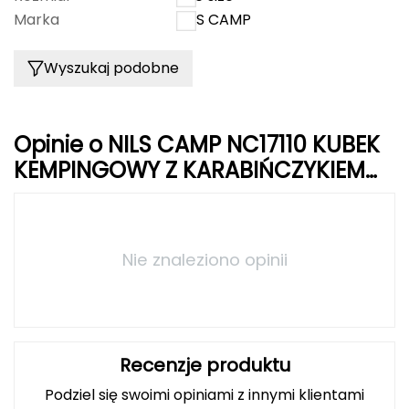
Marka
NILS CAMP
Grand Trunk
Wyszukaj podobne
Granger's
Gregory
Opinie o NILS CAMP NC17110 KUBEK
Grivel
KEMPINGOWY Z KARABIŃCZYKIEM
330 ML STAL NIERDZEWNA CZARNY
Gumbies
H
Nie znaleziono opinii
HAGLÖFS
HMS
Recenzje produktu
HMS PREMIUM
Podziel się swoimi opiniami z innymi klientami