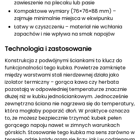
zawieszenie na plecaku lub pasie
CMP
Kompaktowe wymiary (76×76×88 mm) –
zajmuje minimalnie miejsca w ekwipunku
Cassin
Łatwy w czyszczeniu – materiał nie wchłania
zapachów i nie wpływa na smak napojów
Ciele Athletics
Technologia i zastosowanie
Climbing Technology
Konstrukcja z podwójnymi ściankami to klucz do
Coleman
funkcjonalności tego kubka. Powietrze zamknięte
między warstwami stali nierdzewnej działa jako
Columbia
izolator termiczny – gorąca kawa czy herbata
pozostają w odpowiedniej temperaturze znacznie
Comodo
dłużej niż w kubku jednościankowym. Jednocześnie
zewnętrzna ściana nie nagrzewa się do temperatury,
D
która mogłaby poparzić dłoń. W praktyce oznacza
to, że możesz bezpiecznie trzymać kubek pełen
DUNLOP
gorącego napoju nawet w zimnych warunkach
górskich. Stosowanie tego kubka ma sens zarówno w
Darn Tough
terenie, gdzie każdy gram się liczy, jak i w codziennym