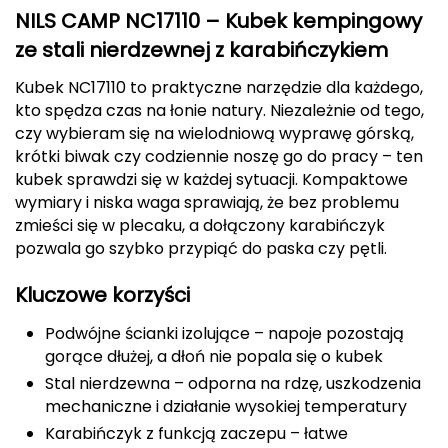
330 ML STAL NIERDZEWNA CZARNY
Berghaus
NILS CAMP NC17110 – Kubek kempingowy
ze stali nierdzewnej z karabińczykiem
Black Diamond
Kubek NC17110 to praktyczne narzędzie dla każdego,
kto spędza czas na łonie natury. Niezależnie od tego,
Blackburn
czy wybieram się na wielodniową wyprawę górską,
krótki biwak czy codziennie noszę go do pracy – ten
Bliz
kubek sprawdzi się w każdej sytuacji. Kompaktowe
wymiary i niska waga sprawiają, że bez problemu
Bridgedale
zmieści się w plecaku, a dołączony karabińczyk
pozwala go szybko przypiąć do paska czy pętli.
Buff
Kluczowe korzyści
C
C.A.M.P.
Podwójne ścianki izolujące – napoje pozostają
gorące dłużej, a dłoń nie popala się o kubek
CAMELBAK
Stal nierdzewna – odporna na rdzę, uszkodzenia
mechaniczne i działanie wysokiej temperatury
CAMPINGAZ
Karabińczyk z funkcją zaczepu – łatwe