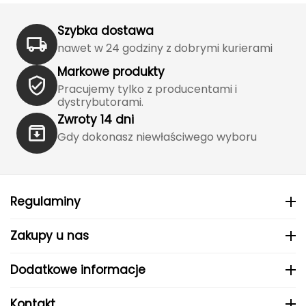
J
Szybka dostawa
JOMA
nawet w 24 godziny z dobrymi kurierami
Jetboil
Markowe produkty
Pracujemy tylko z producentami i
Julbo
dystrybutorami.
Zwroty 14 dni
K
Gdy dokonasz niewłaściwego wyboru
K2
KILLTEC
Regulaminy
KONG
Zakupy u nas
Kari Traa
Dodatkowe informacje
Karpos
Kontakt