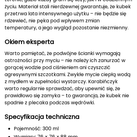
życiu. Materiał stali nierdzewnej gwarantuje, że kubek
Deuter
przetrwa lata intensywnego użytku – nie będzie się
rdzewieć, nie pęka pod wpływem zmian
Dolomite
temperatury, a jego wygląd pozostanie niezmienny.
E
Okiem eksperta
EISBAR
Warto pamiętać, że podwójne ścianki wymagają
ostrożności przy myciu – nie należy ich zanurzać w
ENERO
gorącej wodzie pod ciśnieniem ani czyszczić
agresywnymi szczotkami. Zwykłe mycie ciepłą wodą
ENERO CAMP
z mydłem w zupełności wystarczy. Karabińczyk
warto regularnie sprawdzać, aby upewnić się, że
ENERO PRO
prawidłowo się zamyka – to gwarancja, że kubek nie
spadnie z plecaka podczas wędrówki.
Elmer by Swany
Specyfikacja techniczna
Extremities
Pojemność: 300 ml
F
Wymiary: 76 × 76 × 88 mm