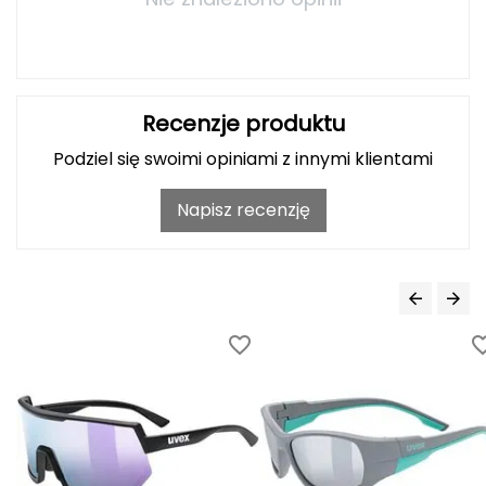
Grand Trunk
Granger's
Recenzje produktu
Gregory
Podziel się swoimi opiniami z innymi klientami
Grivel
Napisz recenzję
Gumbies
H
HAGLÖFS
HMS
HMS PREMIUM