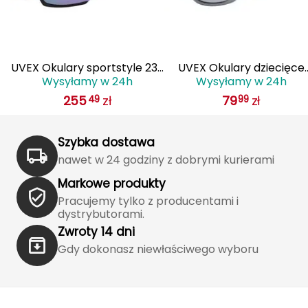
Haago
Hanwag
Hoka
UVEX Okulary sportstyle 235
UVEX Okulary dziecięce
Wysyłamy w 24h
Wysyłamy w 24h
(53/3/003/7316/UNI)
sportstyle 514
Hydrapak
255
zł
79
zł
49
99
(53/3/065/5716/UNI) sza
Hydro Flask
Szybka dostawa
nawet w 24 godziny z dobrymi kurierami
I
Markowe produkty
IGLOO
Pracujemy tylko z producentami i
dystrybutorami.
INNY
Zwroty 14 dni
Gdy dokonasz niewłaściwego wyboru
Icebreaker
Icestorm