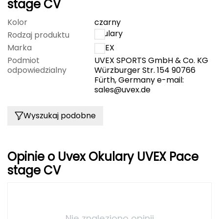
stage CV
FASHY
Kolor
czarny
okulary
Rodzaj produktu
Fjord Nansen
Marka
UVEX
G
Podmiot
UVEX SPORTS GmbH & Co. KG
odpowiedzialny
Würzburger Str. 154 90766
GIVOVA
Fürth, Germany e-mail:
sales@uvex.de
GSI Outdoors
Wyszukaj podobne
Gear Aid
Gerber
Opinie o Uvex Okulary UVEX Pace
stage CV
Giant Dragon
Gilmonte
Giro
Nie znaleziono opinii