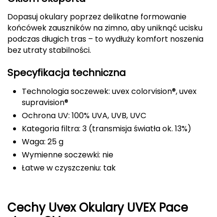
Dopasuj okulary poprzez delikatne formowanie
Deuter
końcówek zauszników na zimno, aby uniknąć ucisku
podczas długich tras – to wydłuży komfort noszenia
Dolomite
bez utraty stabilności.
E
Specyfikacja techniczna
EISBAR
Technologia soczewek: uvex colorvision®, uvex
ENERO
supravision®
Ochrona UV: 100% UVA, UVB, UVC
ENERO CAMP
Kategoria filtra: 3 (transmisja światła ok. 13%)
Waga: 25 g
ENERO PRO
Wymienne soczewki: nie
Łatwe w czyszczeniu: tak
Elmer by Swany
Extremities
Cechy Uvex Okulary UVEX Pace
F