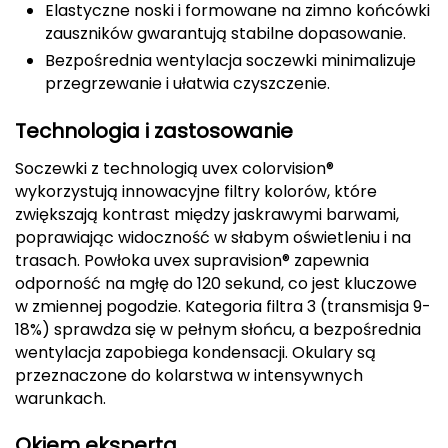
Elastyczne noski i formowane na zimno końcówki
CMP
zauszników gwarantują stabilne dopasowanie.
Bezpośrednia wentylacja soczewki minimalizuje
Cassin
przegrzewanie i ułatwia czyszczenie.
Ciele Athletics
Technologia i zastosowanie
Climbing Technology
Soczewki z technologią uvex colorvision®
wykorzystują innowacyjne filtry kolorów, które
Coleman
zwiększają kontrast między jaskrawymi barwami,
poprawiając widoczność w słabym oświetleniu i na
trasach. Powłoka uvex supravision® zapewnia
Columbia
odporność na mgłę do 120 sekund, co jest kluczowe
w zmiennej pogodzie. Kategoria filtra 3 (transmisja 9-
Comodo
18%) sprawdza się w pełnym słońcu, a bezpośrednia
D
wentylacja zapobiega kondensacji. Okulary są
przeznaczone do kolarstwa w intensywnych
DUNLOP
warunkach.
Darn Tough
Okiem eksperta