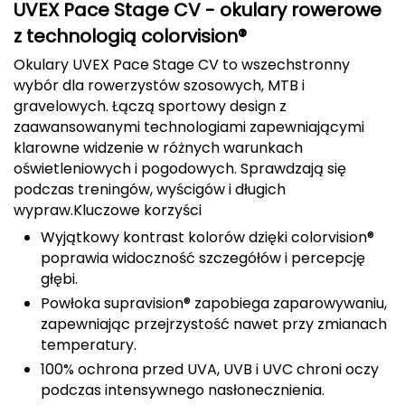
UVEX Pace Stage CV - okulary rowerowe
Berghaus
z technologią colorvision®
Black Diamond
Okulary UVEX Pace Stage CV to wszechstronny
wybór dla rowerzystów szosowych, MTB i
Blackburn
gravelowych. Łączą sportowy design z
zaawansowanymi technologiami zapewniającymi
Bliz
klarowne widzenie w różnych warunkach
oświetleniowych i pogodowych. Sprawdzają się
Bridgedale
podczas treningów, wyścigów i długich
wypraw.
Kluczowe korzyści
Buff
Wyjątkowy kontrast kolorów dzięki colorvision®
poprawia widoczność szczegółów i percepcję
C
głębi.
C.A.M.P.
Powłoka supravision® zapobiega zaparowywaniu,
zapewniając przejrzystość nawet przy zmianach
CAMELBAK
temperatury.
100% ochrona przed UVA, UVB i UVC chroni oczy
CAMPINGAZ
podczas intensywnego nasłonecznienia.