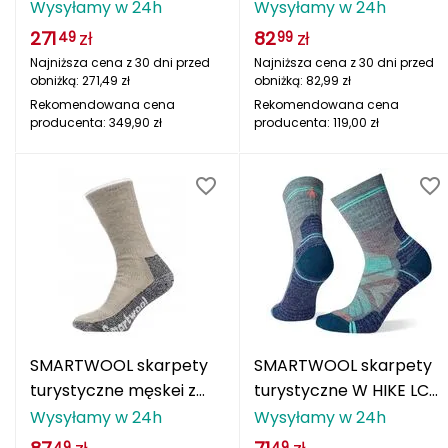
- black
CRW CLAS SAGE szare
Wysyłamy w 24h
Wysyłamy w 24h
Deuter
271
zł
82
zł
49
99
Najniższa cena z 30 dni przed
Najniższa cena z 30 dni przed
Dolomite
obniżką:
271,49
zł
obniżką:
82,99
zł
Rekomendowana cena
Rekomendowana cena
E
producenta:
349,90
zł
producenta:
119,00
zł
EISBAR
ENERO
ENERO CAMP
ENERO PRO
Elmer by Swany
SMARTWOOL skarpety
SMARTWOOL skarpety
turystyczne męskei z
turystyczne W HIKE LC
Extremities
merino MTNR CE MC
MCRW HIKE MEDGR
Wysyłamy w 24h
Wysyłamy w 24h
CRW TAUPE beżowe
F
49
49