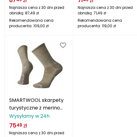
87
zł
71
zł
Najniższa cena z 30 dni przed
Najniższa cena z 30 dni przed
FASHY
obniżką:
87,49
zł
obniżką:
71,49
zł
Rekomendowana cena
Rekomendowana cena
Fjord Nansen
producenta:
109,00
zł
producenta:
119,00
zł
G
GIVOVA
GSI Outdoors
Gear Aid
Gerber
SMARTWOOL skarpety
Giant Dragon
turystyczne z merino
HIKE CE LC CRW TAUPE
Wysyłamy w 24h
Gilmonte
beżowe
75
zł
49
Najniższa cena z 30 dni przed
Giro