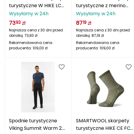
turystyczne W HIKE LC
turystyczne z merino
CMP
LANKL HIKE FRSGR
HIKE TC MCRW HIKE
Wysyłamy w 24h
Wysyłamy w 24h
LIGGR szare
Cassin
73
zł
87
zł
93
19
Najniższa cena z 30 dni przed
Najniższa cena z 30 dni przed
Ciele Athletics
obniżką:
73,93
zł
obniżką:
87,19
zł
Rekomendowana cena
Rekomendowana cena
producenta:
109,00
zł
producenta:
109,00
zł
Climbing Technology
Coleman
Columbia
Comodo
D
DUNLOP
Spodnie turystyczne
SMARTWOOL skarpety
Viking Summit Warm 2.0
turystyczne HIKE CE FC
Darn Tough