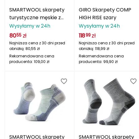
Berghaus
SMARTWOOL skarpety
GIRO Skarpety COMP
turystyczne męskie z
HIGH RISE szary
Black Diamond
merino HIKE LC ANKL
Wysyłamy w 24h
Wysyłamy w 24h
HIKE NTFL niebieskie
Blackburn
80
zł
118
zł
55
99
Najniższa cena z 30 dni przed
Najniższa cena z 30 dni przed
Bliz
obniżką:
80,55
zł
obniżką:
118,99
zł
Rekomendowana cena
Rekomendowana cena
producenta:
109,00
zł
producenta:
99,90
zł
Bridgedale
Buff
C
C.A.M.P.
CAMELBAK
CAMPINGAZ
SMARTWOOL skarpety
SMARTWOOL skarpety