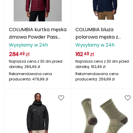
MOTUS
Mactronic
COLUMBIA kurtka męska
COLUMBIA bluza
Maloja
zimowa Powder Pass
polarowa męska z
Hybrid czerwony
zamkiem Fast Trek II
Wysyłamy w 24h
Wysyłamy w 24h
Mammut
granatowy
284
zł
162
zł
49
49
Najniższa cena z 30 dni przed
Najniższa cena z 30 dni przed
Marmot
obniżką:
284,49
zł
obniżką:
162,49
zł
Rekomendowana cena
Rekomendowana cena
McNett
producenta:
479,99
zł
producenta:
259,99
zł
Melli Gel
Merrel
Meteor
Millet