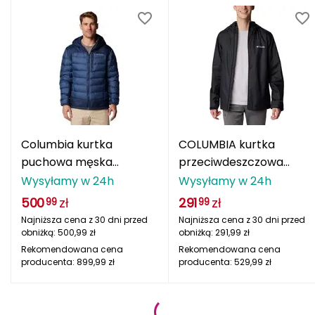
Spalding
Sportful
Stance
Super.natural
Columbia kurtka
COLUMBIA kurtka
Swiss Bags
puchowa męska
przeciwdeszczowa
Autumn Park II Down
męska Inner Limits III
Wysyłamy w 24h
Wysyłamy w 24h
SwissBags
Hooded - Dark Mountain
czarny
500
zł
291
zł
99
99
Najniższa cena z 30 dni przed
Najniższa cena z 30 dni przed
T
obniżką:
500,99
zł
obniżką:
291,99
zł
TIGUAR
Rekomendowana cena
Rekomendowana cena
producenta:
899,99
zł
producenta:
529,99
zł
TYR