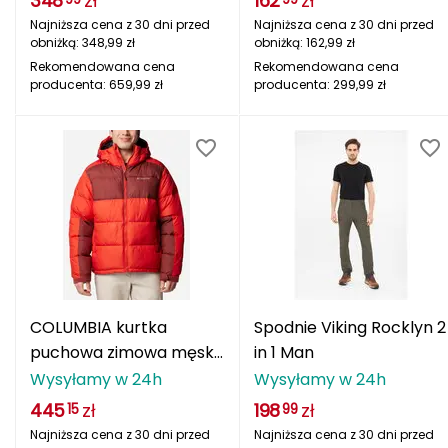
348
zł
162
zł
Najniższa cena z 30 dni przed
Najniższa cena z 30 dni przed
FASHY
obniżką:
348,99
zł
obniżką:
162,99
zł
Rekomendowana cena
Rekomendowana cena
Fjord Nansen
producenta:
659,99
zł
producenta:
299,99
zł
G
GIVOVA
GSI Outdoors
Gear Aid
Gerber
COLUMBIA kurtka
Spodnie Viking Rocklyn 2
Giant Dragon
puchowa zimowa męska
in 1 Man
Pike Lake II
Wysyłamy w 24h
Wysyłamy w 24h
Gilmonte
445
zł
198
zł
15
99
Najniższa cena z 30 dni przed
Najniższa cena z 30 dni przed
Giro