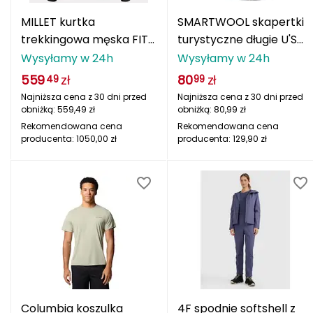
Berghaus
MILLET kurtka
SMARTWOOL skapertki
trekkingowa męska FITZ
turystyczne długie U'S
Black Diamond
ROY WARM HOODIE M
Hike Light szare
Wysyłamy w 24h
Wysyłamy w 24h
Blackburn
559
zł
80
zł
49
99
Najniższa cena z 30 dni przed
Najniższa cena z 30 dni przed
Bliz
obniżką:
559,49
zł
obniżką:
80,99
zł
Rekomendowana cena
Rekomendowana cena
producenta:
1050,00
zł
producenta:
129,90
zł
Bridgedale
Buff
C
C.A.M.P.
CAMELBAK
CAMPINGAZ
Columbia koszulka
4F spodnie softshell z