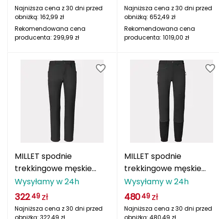
Najniższa cena z 30 dni przed
Najniższa cena z 30 dni przed
REIMA
obniżką:
162,99
zł
obniżką:
652,49
zł
Rekomendowana cena
Rekomendowana cena
producenta:
299,99
zł
producenta:
1019,00
zł
REUSCH
RUDY PROJECT
Rab
Rapeks
Redline
Robens
MILLET spodnie
MILLET spodnie
trekkingowe męskie
trekkingowe męskie
Rockland
UBIC WARM PANT M
PIERRA MENT XCS PANT
Wysyłamy w 24h
Wysyłamy w 24h
M
322
zł
480
zł
49
49
Rollerblade
Najniższa cena z 30 dni przed
Najniższa cena z 30 dni przed
obniżką:
322,49
zł
obniżką:
480,49
zł