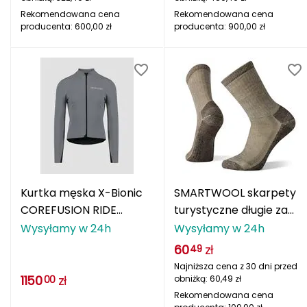
Rossignol
Rekomendowana cena
Rekomendowana cena
producenta:
600,00
zł
producenta:
900,00
zł
S
SCOOTANDRIDE
SEA TO SUMMIT
SEAFLO
SELECT
SIGNA
Kurtka męska X-Bionic
SMARTWOOL skarpety
COREFUSION RIDE
turystyczne długie za
SILVINI
SOFTSHELL JACKET MEN
kostkę U'S Hike brązowe
Wysyłamy w 24h
Wysyłamy w 24h
RHINO szara
60
zł
49
SKY
Najniższa cena z 30 dni przed
1150
zł
obniżką:
60,49
zł
00
SPURT
Rekomendowana cena