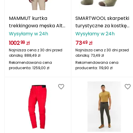
Milo
MAMMUT kurtka
SMARTWOOL skarpetki
trekkingowa męska Alto
turystyczne za kostkę
Molten
Guide HS czarna
unisex U'S Hike Light
Wysyłamy w 24h
Wysyłamy w 24h
zielone
Mons Royale
1002
zł
73
zł
99
49
Najniższa cena z 30 dni przed
Najniższa cena z 30 dni przed
Montura
obniżką:
888,49
zł
obniżką:
73,49
zł
Rekomendowana cena
Rekomendowana cena
producenta:
1259,00
zł
producenta:
119,90
zł
Mugga
Munkees
N
NALGENE
NILS