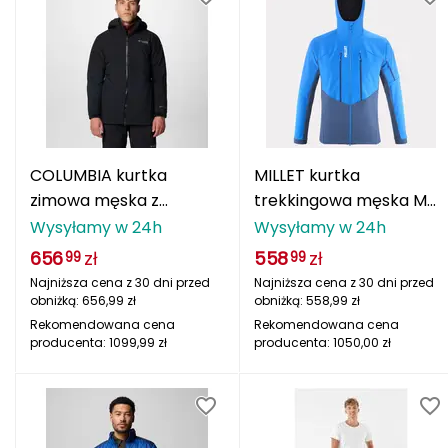
Katadyn
Kavu
Kayland
Keen
COLUMBIA kurtka
MILLET kurtka
Klymit
zimowa męska z
trekkingowa męska M
kapturem Winter
WHITE SHIELD JKT M
Wysyłamy w 24h
Wysyłamy w 24h
Kohla
District III czarny
656
zł
558
zł
99
99
L
Najniższa cena z 30 dni przed
Najniższa cena z 30 dni przed
obniżką:
656,99
zł
obniżką:
558,99
zł
LEATT
Rekomendowana cena
Rekomendowana cena
producenta:
1099,99
zł
producenta:
1050,00
zł
LOOP
LOOP WALK