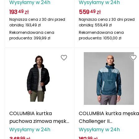
kieszeniami na piersi
WHITE HYBRID HOODIE M
Wysyłamy w 24h
Wysyłamy w 24h
4FWAW25TTJAM1010
niebieska
Deuter
193
zł
559
zł
49
49
niebieska
Najniższa cena z 30 dni przed
Najniższa cena z 30 dni przed
Dolomite
obniżką:
193,49
zł
obniżką:
559,49
zł
Rekomendowana cena
Rekomendowana cena
E
producenta:
399,99
zł
producenta:
1050,00
zł
EISBAR
ENERO
ENERO CAMP
ENERO PRO
Elmer by Swany
COLUMBIA kurtka
COLUMBIA kurtka męska
puchowa zimowa męska
Challenger II
Extremities
Buck Buttle II Insulated
Windbreaker niebieski
Wysyłamy w 24h
Wysyłamy w 24h
czarny
F
99
99