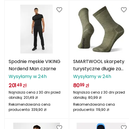
J
JOMA
Jetboil
Julbo
K
Spodnie męskie VIKING
SMARTWOOL skarpety
K2
Nordend Man czarne
turystyczne długie za
kostkę U'S Hike zielone
Wysyłamy w 24h
Wysyłamy w 24h
KILLTEC
201
zł
80
zł
49
99
KONG
Najniższa cena z 30 dni przed
Najniższa cena z 30 dni przed
obniżką:
201,49
zł
obniżką:
80,99
zł
Kari Traa
Rekomendowana cena
Rekomendowana cena
producenta:
339,90
zł
producenta:
119,90
zł
Karpos