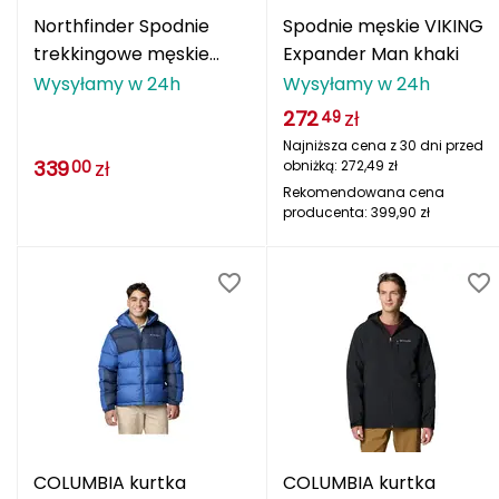
NILS AQUA
Northfinder Spodnie
Spodnie męskie VIKING
trekkingowe męskie
Expander Man khaki
NILS CAMP
Bropton red
Wysyłamy w 24h
Wysyłamy w 24h
NILS EXTREME
272
zł
49
Najniższa cena z 30 dni przed
NILS FUN
339
zł
obniżką:
272,49
zł
00
Rekomendowana cena
producenta:
399,90
zł
Native Shoes
Nike
Nikwax Waterproofing
Nomad Face
Northfinder
O
COLUMBIA kurtka
COLUMBIA kurtka