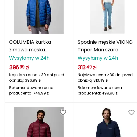
La Sportiva
Lafuma
Leki
COLUMBIA kurtka
Spodnie męskie VIKING
Lifesystems
zimowa męska
Triper Man szare
Labyrinth Loop II
Wysyłamy w 24h
Wysyłamy w 24h
Lifeventure
396
zł
313
zł
99
49
Najniższa cena z 30 dni przed
Najniższa cena z 30 dni przed
Lizard
obniżką:
396,99
zł
obniżką:
313,49
zł
Rekomendowana cena
Rekomendowana cena
Lowe Alpine
producenta:
749,99
zł
producenta:
499,90
zł
Lumberjack
M
MEINDL