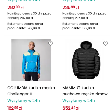
zielony
szara
POC
282
zł
235
zł
99
99
Najniższa cena z 30 dni przed
Najniższa cena z 30 dni przed
PROSKARY
obniżką:
282,99
zł
obniżką:
235,99
zł
Rekomendowana cena
Rekomendowana cena
producenta:
529,99
zł
producenta:
399,90
zł
PROTEST
PUMA
Patagonia
Pearl Izumi
Petzl
Primus
COLUMBIA kurtka męska
MAMMUT kurtka
Challenger II
puchowa męska zimowa
R
Windbreaker niebieski
Waymarker IN czarna
Wysyłamy w 24h
Wysyłamy w 24h
REDCLIFFS
162
zł
652
zł
99
49