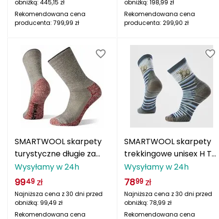
obniżką:
445,15
zł
obniżką:
198,99
zł
Rekomendowana cena
Rekomendowana cena
Grand Trunk
producenta:
799,99
zł
producenta:
299,90
zł
Granger's
Gregory
Grivel
Gumbies
H
SMARTWOOL skarpety
SMARTWOOL skarpety
HAGLÖFS
turystyczne długie za
trekkingowe unisex H TC
kostkę U'S Hike beżowo-
BEAR MDCRW HIKE TWILI
Wysyłamy w 24h
Wysyłamy w 24h
HMS
czerwone
niebieski
99
zł
78
zł
49
99
Najniższa cena z 30 dni przed
Najniższa cena z 30 dni przed
HMS PREMIUM
obniżką:
99,49
zł
obniżką:
78,99
zł
Rekomendowana cena
Rekomendowana cena