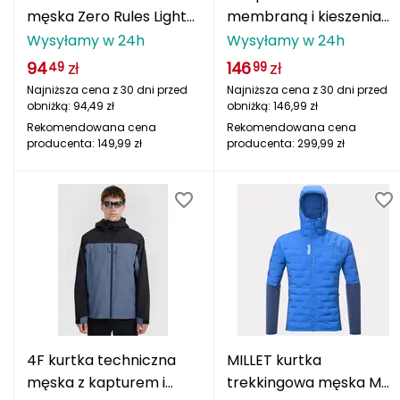
męska Zero Rules Light
membraną i kieszeniami
CMP
SS Crew Safari
na zamek
Wysyłamy w 24h
Wysyłamy w 24h
4FWAW25TFTRF0988
Cassin
94
zł
146
zł
49
99
niebieskie
Najniższa cena z 30 dni przed
Najniższa cena z 30 dni przed
Ciele Athletics
obniżką:
94,49
zł
obniżką:
146,99
zł
Rekomendowana cena
Rekomendowana cena
producenta:
149,99
zł
producenta:
299,99
zł
Climbing Technology
Coleman
Columbia
Comodo
D
DUNLOP
4F kurtka techniczna
MILLET kurtka
męska z kapturem i
trekkingowa męska M
Darn Tough