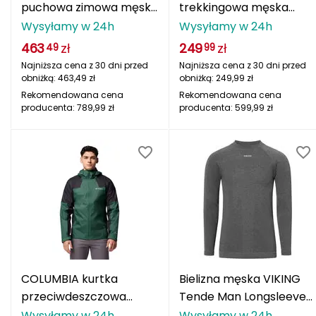
puchowa zimowa męska
trekkingowa męska
OCÚN
Pike Lake II niebieski
Gate Racer II czarny
Wysyłamy w 24h
Wysyłamy w 24h
ODLO
463
zł
249
zł
49
99
Najniższa cena z 30 dni przed
Najniższa cena z 30 dni przed
ONE FITNESS
obniżką:
463,49
zł
obniżką:
249,99
zł
Rekomendowana cena
Rekomendowana cena
producenta:
789,99
zł
producenta:
599,99
zł
OSPREY
OXC
Oakley
Ortovox
Outwell
P
COLUMBIA kurtka
Bielizna męska VIKING
przeciwdeszczowa
Tende Man Longsleeve
PATHFINDER
męska Inner Limits III
PrimaLoft Cashmere
Wysyłamy w 24h
Wysyłamy w 24h