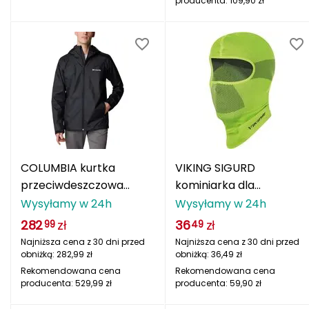
producenta:
109,90
zł
STREET SURFING
Salewa
Salomon
Scarpa
Sensor
COLUMBIA kurtka
VIKING SIGURD
Shimano
przeciwdeszczowa
kominiarka dla
męska Inner Limits III
dorosłych zielona
Wysyłamy w 24h
Wysyłamy w 24h
Shoes Like New
czarny
282
zł
36
zł
99
49
Sigg
Najniższa cena z 30 dni przed
Najniższa cena z 30 dni przed
obniżką:
282,99
zł
obniżką:
36,49
zł
Smartwool
Rekomendowana cena
Rekomendowana cena
producenta:
529,99
zł
producenta:
59,90
zł
Smj Sport