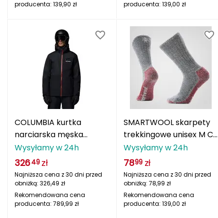
Haago
producenta:
139,90
zł
producenta:
139,00
zł
Hanwag
Hoka
Hydrapak
Hydro Flask
I
COLUMBIA kurtka
SMARTWOOL skarpety
IGLOO
narciarska męska
trekkingowe unisex M CE
Iceberg Point II czarny
MAX 2ND CCRW CLAS
Wysyłamy w 24h
Wysyłamy w 24h
INNY
BLACK czarny
326
zł
78
zł
49
99
Najniższa cena z 30 dni przed
Najniższa cena z 30 dni przed
Icebreaker
obniżką:
326,49
zł
obniżką:
78,99
zł
Rekomendowana cena
Rekomendowana cena
Icestorm
producenta:
789,99
zł
producenta:
139,00
zł