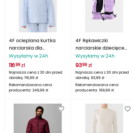
Katadyn
Kavu
Kayland
4F ocieplana kurtka
4F Rękawiczki
Keen
narciarska dla
narciarskie dziecięce
dziewczynek
F147 fioletowe
Wysyłamy w 24h
Wysyłamy w 24h
Klymit
4FJWAW25TTJAF0817
116
zł
93
zł
99
99
błękitna
Kohla
Najniższa cena z 30 dni przed
Najniższa cena z 30 dni przed
obniżką:
116,99
zł
obniżką:
93,99
zł
L
Rekomendowana cena
Rekomendowana cena
producenta:
249,99
zł
producenta:
199,99
zł
LEATT
LOOP
LOOP WALK