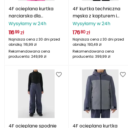
adidas Originals
ODLO
PROTEST
SILVINI
VIKING
oria rowerowe
Rękawiczki damskie
Kompasy i busole
Gumy i taśmy do ćwiczeń
POPULARNE MARKI
4F ocieplana kurtka
4F kurtka techniczna
B
narciarska dla
męska z kapturem i
Nike
ODLO
PROTEST
SILVINI
VIKING
Czapki, opaski, kominy i kapelusze damskie
Torby, nerki i plecaki
POPULARNE MARKI
dziewczynek
kieszeniami na piersi
Wysyłamy w 24h
Wysyłamy w 24h
BBB
NILS CAMP
Fjord Nansen
Karpos
Giro
4FJWAW25TTJAF0817
4FWAW25TTJAM1010
4F
ONE FITNESS
HMS
INNY
HMS PREMIUM
Pozostałe akcesoria
116
zł
176
zł
POPULARNE MARKI
99
80
różowa
czarna
BCA
Meteor
OSPREY
TIGUAR
Najniższa cena z 30 dni przed
Najniższa cena z 30 dni przed
ODLO
Sportful
Sensor
Karpos
Smartwool
obniżką:
116,99
zł
obniżką:
193,49
zł
Akcesoria odzieżowe
BEST SPORTING
Fjord Nansen
Rekomendowana cena
VIKING
SILVINI
PROTEST
Rekomendowana cena
Giro
producenta:
249,99
zł
producenta:
399,99
zł
Okulary sportowe
BLACKYAK
POPULARNE MARKI
BRBL
VIKING
NILS
NILS FUN
NILS CAMP
Meteor
Baladeo
SwissBags
Fjord Nansen
Black Diamond
PATHFINDER
Bart Schuhbandl
Bell
4F ocieplane spodnie
4F ocieplana kurtka