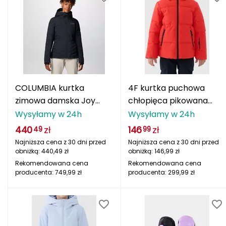
J
JOMA
Jetboil
Julbo
COLUMBIA kurtka
4F kurtka puchowa
K
zimowa damska Joy
chłopięca pikowana
K2
Peak II czarny
narciarska
Wysyłamy w 24h
Wysyłamy w 24h
4FJWAW25TTJAM0822
440
zł
146
zł
49
99
KILLTEC
czerwony
Najniższa cena z 30 dni przed
Najniższa cena z 30 dni przed
obniżką:
440,49
zł
obniżką:
146,99
zł
KONG
Rekomendowana cena
Rekomendowana cena
producenta:
749,99
zł
producenta:
299,99
zł
Kari Traa
Karpos