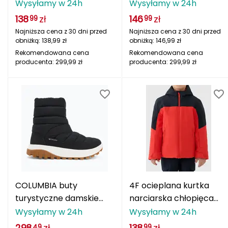
dziewczynek
4FJWAW25TFTRM0953
Wysyłamy w 24h
Wysyłamy w 24h
CMP
4FJWAW25TTJAF0818
138
zł
146
zł
99
99
różowa
Najniższa cena z 30 dni przed
Najniższa cena z 30 dni przed
Cassin
obniżką:
138,99
zł
obniżką:
146,99
zł
Rekomendowana cena
Rekomendowana cena
Ciele Athletics
producenta:
299,99
zł
producenta:
299,99
zł
Climbing Technology
Coleman
Columbia
Comodo
D
COLUMBIA buty
4F ocieplana kurtka
DUNLOP
turystyczne damskie
narciarska chłopięca
śniegowce Snowtrot
4FJWAW25TTJAM0821
Wysyłamy w 24h
Wysyłamy w 24h
Darn Tough
MID czarno-biały
298
zł
138
zł
49
99