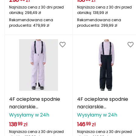
Najniższa cena z 30 dni przed
Najniższa cena z 30 dni przed
Deuter
obniżką:
298,49
zł
obniżką:
138,99
zł
Rekomendowana cena
Rekomendowana cena
Dolomite
producenta:
479,99
zł
producenta:
299,99
zł
E
EISBAR
ENERO
ENERO CAMP
ENERO PRO
4F ocieplane spodnie
4F ocieplane spodnie
Elmer by Swany
narciarskie
narciarskie
4FJWAW25TFTRF0962
4FJWAW25TFTRF0962
Wysyłamy w 24h
Wysyłamy w 24h
Extremities
fioletowe
czarne
138
zł
146
zł
99
99
Najniższa cena z 30 dni przed
Najniższa cena z 30 dni przed
F