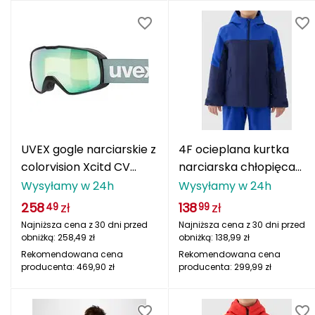
Haago
Hanwag
Hoka
Hydrapak
Hydro Flask
UVEX gogle narciarskie z
4F ocieplana kurtka
I
colorvision Xcitd CV
narciarska chłopięca
zielone
4FJWAW25TTJAM0821
Wysyłamy w 24h
Wysyłamy w 24h
IGLOO
granatowa
258
zł
138
zł
49
99
INNY
Najniższa cena z 30 dni przed
Najniższa cena z 30 dni przed
obniżką:
258,49
zł
obniżką:
138,99
zł
Icebreaker
Rekomendowana cena
Rekomendowana cena
producenta:
469,90
zł
producenta:
299,99
zł
Icestorm