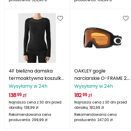
Rossignol
S
SCOOTANDRIDE
SEA TO SUMMIT
SEAFLO
SELECT
4F bielizna damska
OAKLEY gogle
termoaktywna koszulka
narciarskie O-FRAME 2.0
SIGNA
4FWAW25USEAF201
PRO L
Wysyłamy w 24h
Wysyłamy w 24h
czarna
138
zł
182
zł
99
99
SILVINI
Najniższa cena z 30 dni przed
Najniższa cena z 30 dni przed
obniżką:
138,99
zł
obniżką:
182,99
zł
SKY
Rekomendowana cena
Rekomendowana cena
producenta:
299,99
zł
producenta:
247,00
zł
SPURT