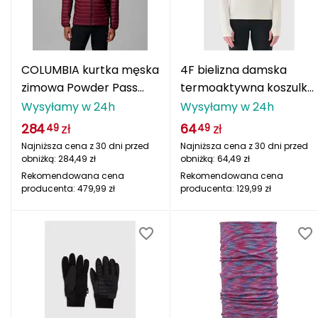
La Sportiva
Lafuma
COLUMBIA kurtka męska
4F bielizna damska
Leki
zimowa Powder Pass
termoaktywna koszulka
Hybrid czerwony
z drapanej dzianiny
Wysyłamy w 24h
Wysyłamy w 24h
Lifesystems
4FWAW25UBRUF093
284
zł
64
zł
49
49
biały
Lifeventure
Najniższa cena z 30 dni przed
Najniższa cena z 30 dni przed
obniżką:
284,49
zł
obniżką:
64,49
zł
Lizard
Rekomendowana cena
Rekomendowana cena
producenta:
479,99
zł
producenta:
129,99
zł
Lowe Alpine
Lumberjack
M
MEINDL