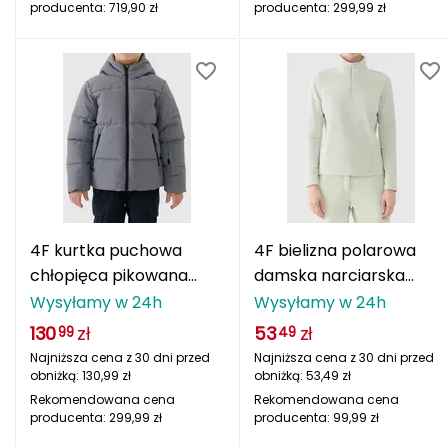
producenta:
719,90
zł
producenta:
299,99
zł
Grand Trunk
Granger's
Gregory
Grivel
Gumbies
4F kurtka puchowa
4F bielizna polarowa
H
chłopięca pikowana
damska narciarska
narciarska
4FWAW25UFLEF063
Wysyłamy w 24h
Wysyłamy w 24h
HAGLÖFS
4FJWAW25TTJAM0822
zielony
130
zł
53
zł
99
49
szary
HMS
Najniższa cena z 30 dni przed
Najniższa cena z 30 dni przed
obniżką:
130,99
zł
obniżką:
53,49
zł
HMS PREMIUM
Rekomendowana cena
Rekomendowana cena
producenta:
299,99
zł
producenta:
99,99
zł