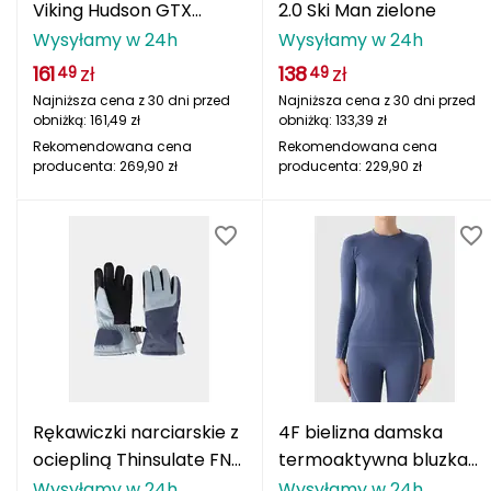
NILS AQUA
Viking Hudson GTX
2.0 Ski Man zielone
zielony
Wysyłamy w 24h
Wysyłamy w 24h
NILS CAMP
161
zł
138
zł
49
49
Najniższa cena z 30 dni przed
Najniższa cena z 30 dni przed
NILS EXTREME
obniżką:
161,49
zł
obniżką:
133,39
zł
Rekomendowana cena
Rekomendowana cena
NILS FUN
producenta:
269,90
zł
producenta:
229,90
zł
Native Shoes
Nike
Nikwax Waterproofing
Nomad Face
Northfinder
Rękawiczki narciarskie z
4F bielizna damska
ociepliną Thinsulate FNK
termoaktywna bluzka
O
U189 niebieskie
4FWAW25USEAF203
Wysyłamy w 24h
Wysyłamy w 24h