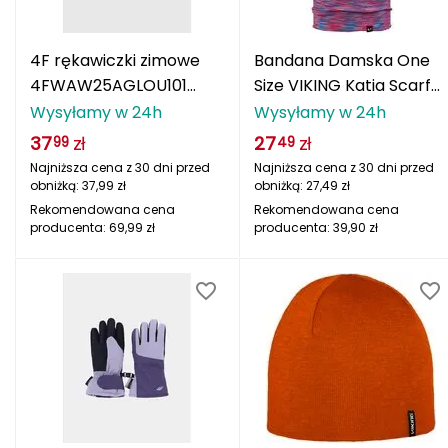
MOTUS
4F rękawiczki zimowe
Bandana Damska One
Mactronic
4FWAW25AGLOU101
Size VIKING Katia Scarf
czarne
Multifunction
Wysyłamy w 24h
Wysyłamy w 24h
Maloja
37
zł
27
zł
99
49
Mammut
Najniższa cena z 30 dni przed
Najniższa cena z 30 dni przed
obniżką:
37,99
zł
obniżką:
27,49
zł
Marmot
Rekomendowana cena
Rekomendowana cena
producenta:
69,99
zł
producenta:
39,90
zł
McNett
Melli Gel
Merrel
Meteor
Millet