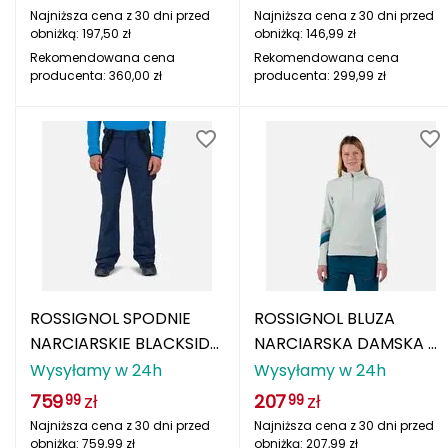
czarny
Najniższa cena z 30 dni przed
Najniższa cena z 30 dni przed
POC
obniżką:
197,50
zł
obniżką:
146,99
zł
Rekomendowana cena
Rekomendowana cena
PROSKARY
producenta:
360,00
zł
producenta:
299,99
zł
PROTEST
PUMA
Patagonia
Pearl Izumi
Petzl
ROSSIGNOL SPODNIE
ROSSIGNOL BLUZA
NARCIARSKIE BLACKSIDE
NARCIARSKA DAMSKA W
Primus
PANT granatowy
STRAWPILE FLEECE HZ
Wysyłamy w 24h
Wysyłamy w 24h
niebieski
R
759
zł
207
zł
99
99
Najniższa cena z 30 dni przed
Najniższa cena z 30 dni przed
REDCLIFFS
obniżką:
759,99
zł
obniżką:
207,99
zł