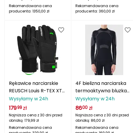
Rekomendowana cena
Rekomendowana cena
REIMA
producenta:
1350,00
zł
producenta:
360,00
zł
REUSCH
RUDY PROJECT
Rab
Rapeks
Redline
Rękawice narciarskie
4F bielizna narciarska
REUSCH Louis R-TEX XT
termoaktywna bluzka
Robens
czarny
4FWAW25USEAF218
Wysyłamy w 24h
Wysyłamy w 24h
czarna
179
zł
86
zł
99
00
Rockland
Najniższa cena z 30 dni przed
Najniższa cena z 30 dni przed
obniżką:
179,99
zł
obniżką:
86,00
zł
Rollerblade
Rekomendowana cena
Rekomendowana cena
producenta:
329,90
zł
producenta:
169,99
zł