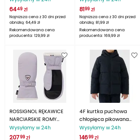
OCÚN
niebieska
64
zł
81
zł
49
99
Najniższa cena z 30 dni przed
Najniższa cena z 30 dni przed
ODLO
obniżką:
64,49
zł
obniżką:
81,99
zł
Rekomendowana cena
Rekomendowana cena
ONE FITNESS
producenta:
129,99
zł
producenta:
169,99
zł
OSPREY
OXC
Oakley
Ortovox
Outwell
ROSSIGNOL RĘKAWICE
4F kurtka puchowa
NARCIARSKIE ROMY
chłopięca pikowana
P
impregnowane
narciarska
Wysyłamy w 24h
Wysyłamy w 24h
PATHFINDER
fioletowy
4FJWAW25TTJAM0822
207
zł
146
zł
99
99