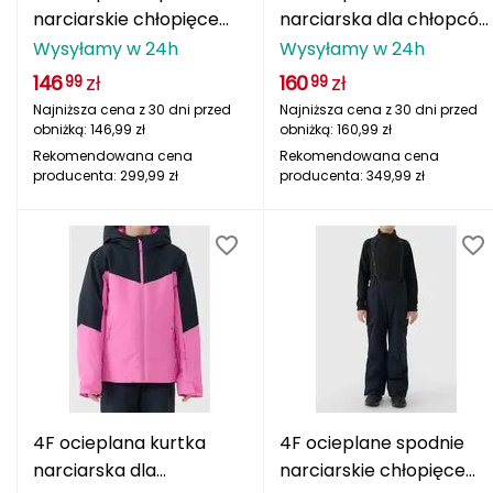
Berghaus
narciarskie chłopięce
narciarska dla chłopców
4FJWAW25TFTRM0954
z pikowanym torsem
Wysyłamy w 24h
Wysyłamy w 24h
Black Diamond
ciemnoszare
4FJWAW25TTJAM0829
146
zł
160
zł
99
99
szara
Najniższa cena z 30 dni przed
Najniższa cena z 30 dni przed
Blackburn
obniżką:
146,99
zł
obniżką:
160,99
zł
Rekomendowana cena
Rekomendowana cena
Bliz
producenta:
299,99
zł
producenta:
349,99
zł
Bridgedale
Buff
C
C.A.M.P.
CAMELBAK
4F ocieplana kurtka
4F ocieplane spodnie
CAMPINGAZ
narciarska dla
narciarskie chłopięce