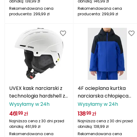
obniżką:
138,99
zł
obniżką:
146,99
zł
FASHY
Rekomendowana cena
Rekomendowana cena
producenta:
299,99
zł
producenta:
299,99
zł
Fjord Nansen
G
GIVOVA
GSI Outdoors
Gear Aid
UVEX kask narciarski z
4F ocieplana kurtka
Gerber
technologia hardshell z
narciarska chłopięca
MIPS Stance biały
4FJWAW25TTJAM0821
Wysyłamy w 24h
Wysyłamy w 24h
Giant Dragon
niebieska
461
zł
138
zł
99
99
Gilmonte
Najniższa cena z 30 dni przed
Najniższa cena z 30 dni przed
obniżką:
461,99
zł
obniżką:
138,99
zł
Giro
Rekomendowana cena
Rekomendowana cena