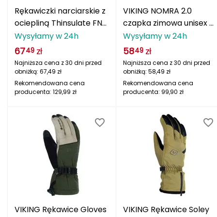
Rękawiczki narciarskie z
VIKING NOMRA 2.0
Milo
ociepliną Thinsulate FNK
czapka zimowa unisex z
U189 fioletowe
wełny merino
Wysyłamy w 24h
Wysyłamy w 24h
Molten
pomarańczowa
67
zł
58
zł
49
49
Najniższa cena z 30 dni przed
Najniższa cena z 30 dni przed
Mons Royale
obniżką:
67,49
zł
obniżką:
58,49
zł
Rekomendowana cena
Rekomendowana cena
Montura
producenta:
129,99
zł
producenta:
99,90
zł
Mugga
Munkees
N
NALGENE
NILS
VIKING Rękawice Gloves
VIKING Rękawice Soley