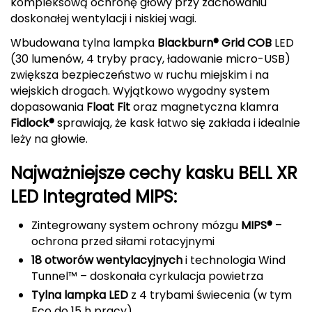
kompleksową ochronę głowy przy zachowaniu
doskonałej wentylacji i niskiej wagi.
Deuter
Wbudowana tylna lampka
Blackburn® Grid COB
LED
Dolomite
(30 lumenów, 4 tryby pracy, ładowanie micro-USB)
zwiększa bezpieczeństwo w ruchu miejskim i na
E
wiejskich drogach. Wyjątkowo wygodny system
dopasowania
Float Fit
oraz magnetyczna klamra
EISBAR
Fidlock®
sprawiają, że kask łatwo się zakłada i idealnie
leży na głowie.
ENERO
Najważniejsze cechy kasku BELL XR
ENERO CAMP
LED Integrated MIPS:
ENERO PRO
Zintegrowany system ochrony mózgu
MIPS®
–
ochrona przed siłami rotacyjnymi
Elmer by Swany
18 otworów wentylacyjnych
i technologia Wind
Tunnel™ – doskonała cyrkulacja powietrza
Extremities
Tylna lampka LED
z 4 trybami świecenia (w tym
F
Eco do 15 h pracy)