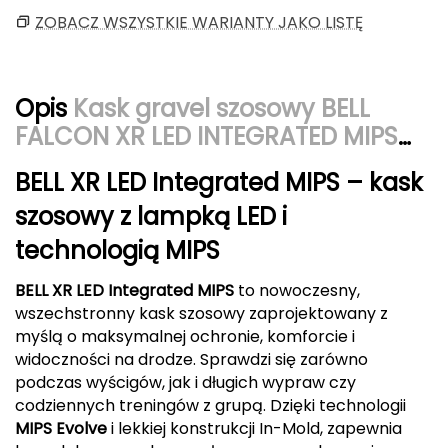
ZOBACZ WSZYSTKIE WARIANTY JAKO LISTĘ
CMP
Cassin
Opis
Kask gravel szosowy BELL
Ciele Athletics
FALCON XR LED INTEGRATED MIPS
matte niebieski gray
Climbing Technology
BELL XR LED Integrated MIPS – kask
szosowy z lampką LED i
Coleman
technologią MIPS
Columbia
BELL XR LED Integrated MIPS
to nowoczesny,
Comodo
wszechstronny kask szosowy zaprojektowany z
myślą o maksymalnej ochronie, komforcie i
D
widoczności na drodze. Sprawdzi się zarówno
podczas wyścigów, jak i długich wypraw czy
DUNLOP
codziennych treningów z grupą. Dzięki technologii
MIPS Evolve
i lekkiej konstrukcji In-Mold, zapewnia
Darn Tough