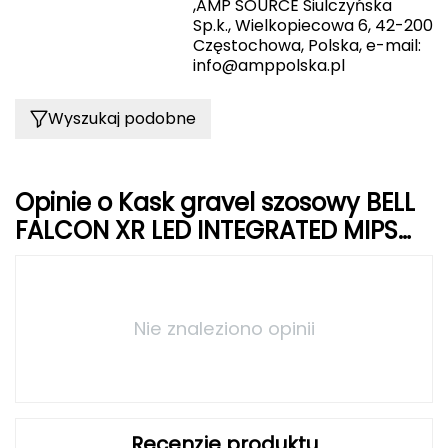
Haago
,AMP SOURCE Siulczyńska
Sp.k., Wielkopiecowa 6, 42-200
Częstochowa, Polska, e-mail:
Hanwag
info@amppolska.pl
Hoka
Wyszukaj podobne
Hydrapak
Hydro Flask
Opinie o Kask gravel szosowy BELL
FALCON XR LED INTEGRATED MIPS
I
matte niebieski gray
IGLOO
INNY
Nie znaleziono opinii
Icebreaker
Icestorm
Recenzje produktu