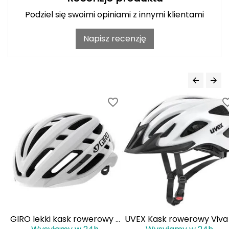
J
Podziel się swoimi opiniami z innymi klientami
JOMA
Napisz recenzję
Jetboil
Julbo
K
K2
KILLTEC
KONG
Kari Traa
Karpos
 z
GIRO lekki kask rowerowy z
UVEX Kask rowerowy Viva