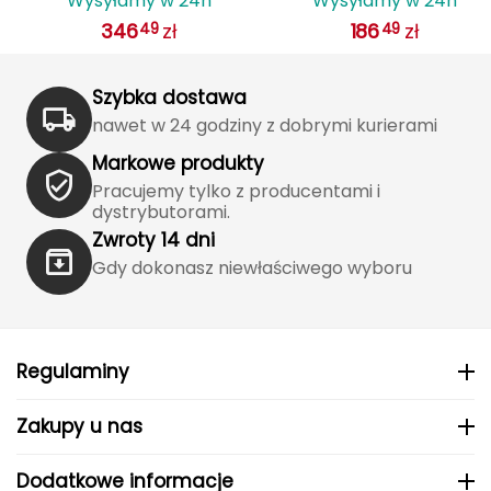
Wysyłamy w 24h
Wysyłamy w 24h
IS
systemem wentylacji AGILIS
biały
Katadyn
346
zł
186
zł
49
49
biały
Kavu
Szybka dostawa
Kayland
nawet w 24 godziny z dobrymi kurierami
Keen
Markowe produkty
Pracujemy tylko z producentami i
dystrybutorami.
Klymit
Zwroty 14 dni
Kohla
Gdy dokonasz niewłaściwego wyboru
L
LEATT
Regulaminy
LOOP
Zakupy u nas
LOOP WALK
Dodatkowe informacje