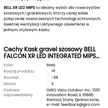
BELL XR LED MIPS
to idealny wybór dla rowerzystów
Grand Trunk
szosowych i gravelowych, którzy cenią sobie
połączenie nowoczesnych technologii ochronnych,
Granger's
świetnej wentylacji i aktywnego oświetlenia w
jednym, stylowym kasku.
Gregory
Grivel
Cechy Kask gravel szosowy BELL
FALCON XR LED INTEGRATED MIPS
Gumbies
matte niebieski gray
Kolor
biały
H
kask
Rodzaj produktu
HAGLÖFS
Rozmiar
55-59
Marka
Bell
HMS
Podmiot
GIRO Vista Outdoor Inc., 1001
odpowiedzialny
Innovation Road, IL 61866
HMS PREMIUM
Rantoul, Stany Zjednoczone,
e-mail:
feedback@giro.com