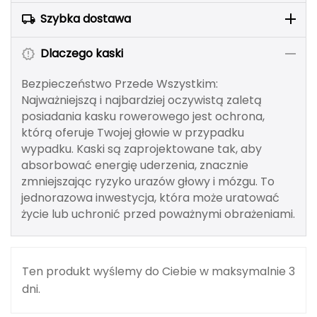
Berghaus
Szybka dostawa
Black Diamond
Dlaczego kaski
Blackburn
Bezpieczeństwo Przede Wszystkim:
Najważniejszą i najbardziej oczywistą zaletą
Bliz
posiadania kasku rowerowego jest ochrona,
którą oferuje Twojej głowie w przypadku
Bridgedale
wypadku. Kaski są zaprojektowane tak, aby
absorbować energię uderzenia, znacznie
Buff
zmniejszając ryzyko urazów głowy i mózgu. To
jednorazowa inwestycja, która może uratować
C
życie lub uchronić przed poważnymi obrażeniami.
C.A.M.P.
CAMELBAK
Ten produkt wyślemy do Ciebie w maksymalnie 3
dni.
CAMPINGAZ