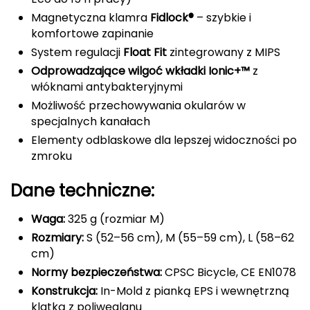
Magnetyczna klamra
Fidlock®
– szybkie i
FASHY
komfortowe zapinanie
System regulacji
Float Fit
zintegrowany z MIPS
Fjord Nansen
Odprowadzające wilgoć wkładki Ionic+™
z
G
włóknami antybakteryjnymi
Możliwość przechowywania okularów w
GIVOVA
specjalnych kanałach
Elementy odblaskowe dla lepszej widoczności po
GSI Outdoors
zmroku
Gear Aid
Dane techniczne:
Gerber
Waga:
325 g (rozmiar M)
Rozmiary:
S (52–56 cm), M (55–59 cm), L (58–62
Giant Dragon
cm)
Normy bezpieczeństwa:
CPSC Bicycle, CE EN1078
Gilmonte
Konstrukcja:
In-Mold z pianką EPS i wewnętrzną
Giro
klatką z poliwęglanu