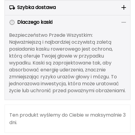
Berghaus
Szybka dostawa
Black Diamond
Dlaczego kaski
Blackburn
Bezpieczeństwo Przede Wszystkim:
Najważniejszą i najbardziej oczywistą zaletą
Bliz
posiadania kasku rowerowego jest ochrona,
którą oferuje Twojej głowie w przypadku
Bridgedale
wypadku. Kaski są zaprojektowane tak, aby
absorbować energię uderzenia, znacznie
Buff
zmniejszając ryzyko urazów głowy i mózgu. To
jednorazowa inwestycja, która może uratować
C
życie lub uchronić przed poważnymi obrażeniami.
C.A.M.P.
CAMELBAK
Ten produkt wyślemy do Ciebie w maksymalnie 3
dni.
CAMPINGAZ