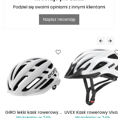
J
Podziel się swoimi opiniami z innymi klientami
JOMA
Napisz recenzję
Jetboil
Julbo
K
K2
KILLTEC
KONG
Kari Traa
Karpos
 z
GIRO lekki kask rowerowy z
UVEX Kask rowerowy Viva
Wysyłamy w 24h
Wysyłamy w 24h