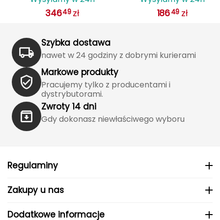
IS
systemem wentylacji AGILIS
biały
Katadyn
346
zł
186
zł
49
49
biały
Kavu
Szybka dostawa
Kayland
nawet w 24 godziny z dobrymi kurierami
Markowe produkty
Keen
Pracujemy tylko z producentami i
dystrybutorami.
Klymit
Zwroty 14 dni
Kohla
Gdy dokonasz niewłaściwego wyboru
L
LEATT
Regulaminy
LOOP
Zakupy u nas
LOOP WALK
Dodatkowe informacje