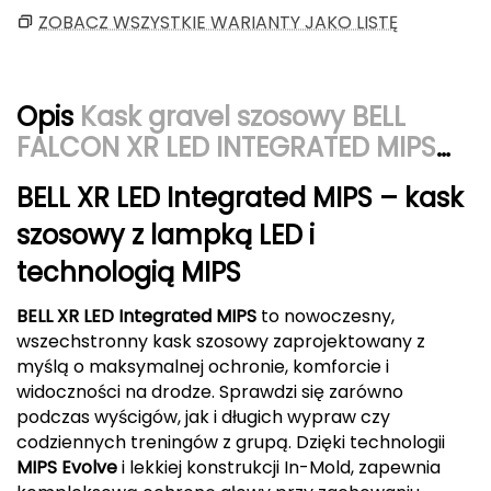
ZOBACZ WSZYSTKIE WARIANTY JAKO LISTĘ
CMP
Cassin
Opis
Kask gravel szosowy BELL
Ciele Athletics
FALCON XR LED INTEGRATED MIPS
matte niebieski gray
Climbing Technology
BELL XR LED Integrated MIPS – kask
szosowy z lampką LED i
Coleman
technologią MIPS
Columbia
BELL XR LED Integrated MIPS
to nowoczesny,
Comodo
wszechstronny kask szosowy zaprojektowany z
myślą o maksymalnej ochronie, komforcie i
D
widoczności na drodze. Sprawdzi się zarówno
podczas wyścigów, jak i długich wypraw czy
DUNLOP
codziennych treningów z grupą. Dzięki technologii
MIPS Evolve
i lekkiej konstrukcji In-Mold, zapewnia
Darn Tough