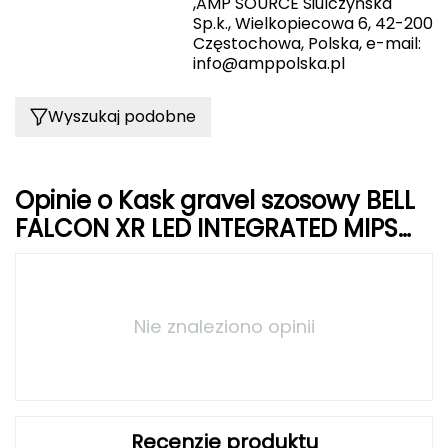
Haago
,AMP SOURCE Siulczyńska
Sp.k., Wielkopiecowa 6, 42-200
Częstochowa, Polska, e-mail:
Hanwag
info@amppolska.pl
Hoka
Wyszukaj podobne
Hydrapak
Hydro Flask
Opinie o Kask gravel szosowy BELL
FALCON XR LED INTEGRATED MIPS
I
matte niebieski gray
IGLOO
INNY
Nie znaleziono opinii
Icebreaker
Icestorm
Recenzje produktu