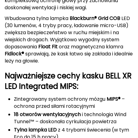
kompleksową ochronę głowy przy zachowaniu
doskonałej wentylacji i niskiej wagi.
Deuter
Wbudowana tylna lampka
Blackburn® Grid COB
LED
Dolomite
(30 lumenów, 4 tryby pracy, ładowanie micro-USB)
zwiększa bezpieczeństwo w ruchu miejskim i na
E
wiejskich drogach. Wyjątkowo wygodny system
dopasowania
Float Fit
oraz magnetyczna klamra
EISBAR
Fidlock®
sprawiają, że kask łatwo się zakłada i idealnie
leży na głowie.
ENERO
Najważniejsze cechy kasku BELL XR
ENERO CAMP
LED Integrated MIPS:
ENERO PRO
Zintegrowany system ochrony mózgu
MIPS®
–
ochrona przed siłami rotacyjnymi
Elmer by Swany
18 otworów wentylacyjnych
i technologia Wind
Tunnel™ – doskonała cyrkulacja powietrza
Extremities
Tylna lampka LED
z 4 trybami świecenia (w tym
F
Eco do 15 h pracy)