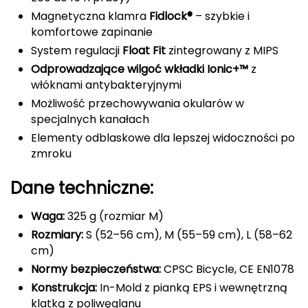
Magnetyczna klamra
Fidlock®
– szybkie i
FASHY
komfortowe zapinanie
System regulacji
Float Fit
zintegrowany z MIPS
Fjord Nansen
Odprowadzające wilgoć wkładki Ionic+™
z
G
włóknami antybakteryjnymi
Możliwość przechowywania okularów w
GIVOVA
specjalnych kanałach
Elementy odblaskowe dla lepszej widoczności po
GSI Outdoors
zmroku
Gear Aid
Dane techniczne:
Gerber
Waga:
325 g (rozmiar M)
Rozmiary:
S (52–56 cm), M (55–59 cm), L (58–62
Giant Dragon
cm)
Normy bezpieczeństwa:
CPSC Bicycle, CE EN1078
Gilmonte
Konstrukcja:
In-Mold z pianką EPS i wewnętrzną
Giro
klatką z poliwęglanu