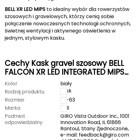
BELL XR LED MIPS
to idealny wybór dla rowerzystów
Grand Trunk
szosowych i gravelowych, którzy cenią sobie
połączenie nowoczesnych technologii ochronnych,
Granger's
świetnej wentylacji i aktywnego oświetlenia w
jednym, stylowym kasku.
Gregory
Grivel
Cechy Kask gravel szosowy BELL
FALCON XR LED INTEGRATED MIPS
Gumbies
matte niebieski gray
Kolor
biały
H
kask
Rodzaj produktu
HAGLÖFS
Rozmiar
59-63
Marka
Bell
HMS
Podmiot
GIRO Vista Outdoor Inc., 1001
odpowiedzialny
Innovation Road, IL 61866
HMS PREMIUM
Rantoul, Stany Zjednoczone,
e-mail:
feedback@giro.com