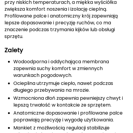
przy niskich temperaturach, a miękka wyściółka
zwiększa komfort noszenia i izolację cieplną.
Deuter
Profilowane palce i anatomiczny krój zapewniają
lepsze dopasowanie i precyzję ruchów, co ma
Dolomite
znaczenie podczas trzymania kijków lub obsługi
sprzętu.
E
EISBAR
Zalety
Wodoodporna i oddychająca membrana
ENERO
zapewnia suchy komfort w zmiennych
warunkach pogodowych.
ENERO CAMP
Ocieplina utrzymuje ciepło, nawet podczas
długiego przebywania na mrozie.
ENERO PRO
Wzmocniona dłoń zapewnia pewniejszy chwyt i
Elmer by Swany
lepszą trwałość w kontakcie ze sprzętem.
Anatomiczne dopasowanie i profilowane palce
Extremities
poprawiają precyzję i wygodę użytkowania.
Mankiet z możliwością regulacji stabilizuje
F