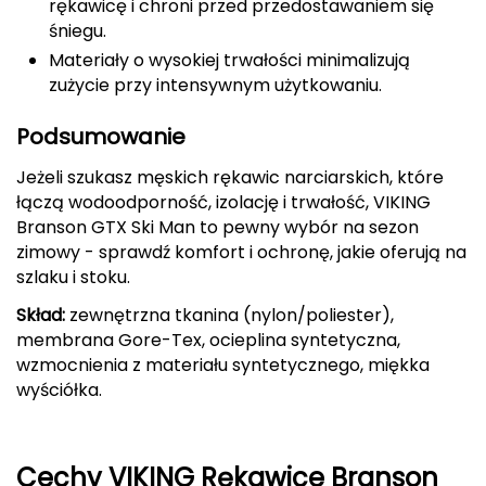
rękawicę i chroni przed przedostawaniem się
śniegu.
FASHY
Materiały o wysokiej trwałości minimalizują
Fjord Nansen
zużycie przy intensywnym użytkowaniu.
G
Podsumowanie
GIVOVA
Jeżeli szukasz męskich rękawic narciarskich, które
łączą wodoodporność, izolację i trwałość, VIKING
GSI Outdoors
Branson GTX Ski Man to pewny wybór na sezon
zimowy - sprawdź komfort i ochronę, jakie oferują na
Gear Aid
szlaku i stoku.
Skład:
zewnętrzna tkanina (nylon/poliester),
Gerber
membrana Gore-Tex, ocieplina syntetyczna,
wzmocnienia z materiału syntetycznego, miękka
Giant Dragon
wyściółka.
Gilmonte
Cechy VIKING Rękawice Branson
Giro