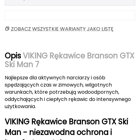
Berghaus
Black Diamond
ZOBACZ WSZYSTKIE WARIANTY JAKO LISTĘ
Blackburn
Bliz
Opis
VIKING Rękawice Branson GTX
Ski Man 7
Bridgedale
Najlepsze dla aktywnych narciarzy i osób
Buff
spędzających czas w zimowych, wilgotnych
warunkach, które potrzebują wodoodpornych,
C
oddychających i ciepłych rękawic do intensywnego
C.A.M.P.
użytkowania.
CAMELBAK
VIKING Rękawice Branson GTX Ski
Man - niezawodna ochrona i
CAMPINGAZ