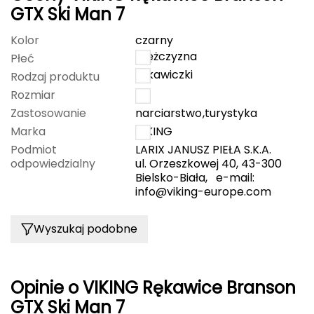
GTX Ski Man 7
Grand Trunk
Kolor
czarny
mężczyzna
Płeć
Granger's
rękawiczki
Rodzaj produktu
Gregory
Rozmiar
7
Zastosowanie
narciarstwo
,
turystyka
Grivel
Marka
VIKING
Podmiot
LARIX JANUSZ PIEŁA S.K.A.
Gumbies
odpowiedzialny
ul. Orzeszkowej 40, 43-300
Bielsko-Biała, e-mail:
H
info@viking-europe.com
HAGLÖFS
Wyszukaj podobne
HMS
HMS PREMIUM
Opinie o VIKING Rękawice Branson
GTX Ski Man 7