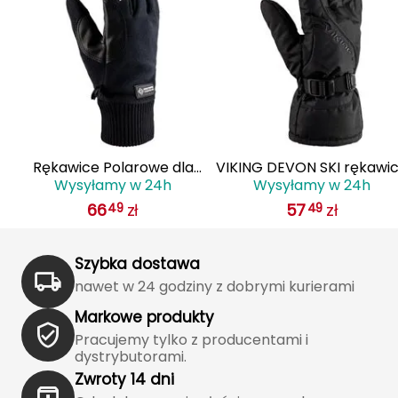
J
JOMA
Jetboil
Julbo
K
Rękawice Polarowe dla
VIKING DEVON SKI rękawi
Wysyłamy w 24h
Wysyłamy w 24h
Dorosłych VIKING Solano
zimowe męskie narciarsk
K2
66
zł
57
zł
49
49
GWS Multifunction
110/22/6014 czarne
KILLTEC
Szybka dostawa
KONG
nawet w 24 godziny z dobrymi kurierami
Markowe produkty
Kari Traa
Pracujemy tylko z producentami i
dystrybutorami.
Karpos
Zwroty 14 dni