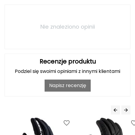
Haago
Hanwag
Nie znaleziono opinii
Hoka
Hydrapak
Hydro Flask
Recenzje produktu
I
Podziel się swoimi opiniami z innymi klientami
IGLOO
Napisz recenzję
INNY
Icebreaker
Icestorm