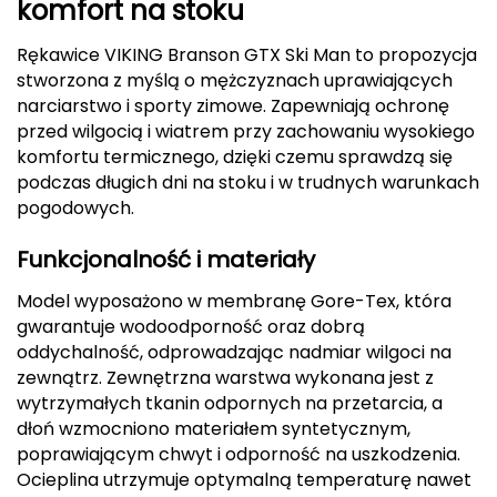
komfort na stoku
CMP
Rękawice VIKING Branson GTX Ski Man to propozycja
stworzona z myślą o mężczyznach uprawiających
Cassin
narciarstwo i sporty zimowe. Zapewniają ochronę
przed wilgocią i wiatrem przy zachowaniu wysokiego
Ciele Athletics
komfortu termicznego, dzięki czemu sprawdzą się
podczas długich dni na stoku i w trudnych warunkach
Climbing Technology
pogodowych.
Coleman
Funkcjonalność i materiały
Columbia
Model wyposażono w membranę Gore-Tex, która
gwarantuje wodoodporność oraz dobrą
Comodo
oddychalność, odprowadzając nadmiar wilgoci na
zewnątrz. Zewnętrzna warstwa wykonana jest z
D
wytrzymałych tkanin odpornych na przetarcia, a
dłoń wzmocniono materiałem syntetycznym,
DUNLOP
poprawiającym chwyt i odporność na uszkodzenia.
Ocieplina utrzymuje optymalną temperaturę nawet
Darn Tough